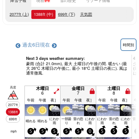
降雪予報
現在
雪の歴史
リゾート情報
2077
ft
(上)
1388
ft
(中)
699
ft
(下)
天気図
過去6日
現在
時間別
Next 3 days weather summary:
4 
豪雨 (合計 21.0mm), 最大 土曜日の午後の間. 暖かい (最
少
大 26°C 木曜日の午後に, 最小 18°C 土曜日の夜に). 風は
(最
通常微風.
は
高度
木曜日
金曜日
土曜日
6
7
8
午前
午後
夜］
午前
午後
夜］
午前
午後
夜］
午
2077
ft
1388
ft
にわか
一部曇
雷の恐
にわか
にわか
雷の恐
にわか
雷
699
ft
晴れる
晴れる
雨
り
れ
雨
雨
れ
雨
mph
5
5
5
5
5
0
5
5
5
1