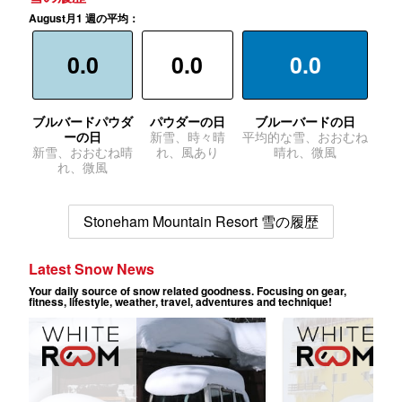
August月1 週の平均：
0.0
0.0
0.0
ブルバードパウダ
パウダーの日
ブルーバードの日
ーの日
新雪、時々晴
平均的な雪、おおむね
新雪、おおむね晴
れ、風あり
晴れ、微風
れ、微風
Stoneham Mountain Resort 雪の履歴