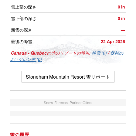
雪上部の深さ
0
in
雪下部の深さ
0
in
新雪の深さ
—
最後の降雪
22 Apr 2026
Canada - Quebec
の他のリゾートの報告:
粉雪 (0)
/
状態の
よいゲレンデ (0)
Stoneham Mountain Resort 雪リポート
Snow-Forecast Partner Offers
雪の履歴