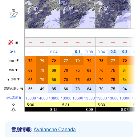
雪
マップ
続き
in
—
—
—
—
—
—
—
—
—
0.1
0.3
0.3
—
—
0.04
—
0.08
0.04
0.
in
73
79
72
77
79
72
75
77
72
6
max
°
F
68
79
66
70
75
68
70
75
64
6
min
°
F
68
79
66
70
75
68
70
75
64
6
chill
°
F
56
49
85
66
78
84
70
75
94
7
湿度の高い
%
15300
14600
13800
13300
13600
13500
13600
13600
13300
128
凍結高度
ft
5:30
—
—
5:31
—
—
5:33
—
—
5:
—
—
8:12
—
—
8:09
—
—
8:07
雪崩情報:
Avalanche Canada