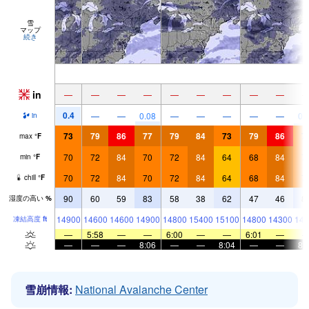
雪
マップ
続き
in
—
—
—
—
—
—
—
—
—
0.4
—
—
0.08
—
—
—
—
—
0.
in
73
79
86
77
79
84
73
79
86
7
max
°
F
70
72
84
70
72
84
64
68
84
7
min
°
F
70
72
84
70
72
84
64
68
84
7
chill
°
F
90
60
59
83
58
38
62
47
46
8
湿度の高い
%
14900
14600
14600
14900
14800
15400
15100
14800
14300
146
凍結高度
ft
—
5:58
—
—
6:00
—
—
6:01
—
—
—
—
8:06
—
—
8:04
—
—
8:
雪崩情報:
National Avalanche Center