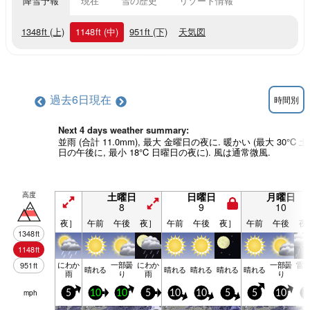
降雪予報
現在
雪の歴史
リゾート情報
1348
ft
(上)
1148
ft
(中)
951
ft
(下)
天気図
過去6日
現在
時間別
Next 4 days weather summary:
並雨 (合計 11.0mm), 最大 金曜日の夜に. 暖かい (最大 30°C 
日の午後に, 最小 18°C 日曜日の夜に). 風は通常微風.
高度
土曜日
日曜日
月曜日
8
9
10
夜］
午前
午後
夜］
午前
午後
夜］
午前
午後
夜
1348
ft
1148
ft
にわか
一部曇
にわか
一部曇
雷
951
ft
晴れる
晴れる
晴れる
晴れる
晴れる
雨
り
雨
り
mph
5
10
10
5
10
10
5
5
10
5