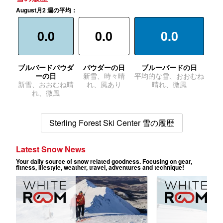
August月2 週の平均：
0.0
0.0
0.0
ブルバードパウダ
パウダーの日
ブルーバードの日
ーの日
新雪、時々晴
平均的な雪、おおむね
新雪、おおむね晴
れ、風あり
晴れ、微風
れ、微風
Sterling Forest Ski Center 雪の履歴