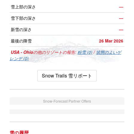
雪上部の深さ
—
雪下部の深さ
—
新雪の深さ
—
最後の降雪
26 Mar 2026
USA - Ohio
の他のリゾートの報告:
粉雪 (0)
/
状態のよいゲ
レンデ (0)
Snow Trails 雪リポート
Snow-Forecast Partner Offers
雪の履歴