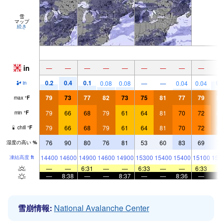
雪
マップ
続き
in
—
—
—
—
—
—
—
—
—
0.2
0.4
0.1
0.
0.08
0.08
—
—
0.04
0.04
in
79
73
77
82
73
75
81
77
79
8
max
°
F
79
66
68
79
61
64
81
70
72
8
min
°
F
79
66
68
79
61
64
81
70
72
8
chill
°
F
76
90
80
76
81
53
60
83
69
7
湿度の高い
%
14400
14600
14900
14600
14900
15300
15400
15400
15100
156
凍結高度
ft
—
—
6:31
—
—
6:33
—
—
6:33
—
8:38
—
—
8:37
—
—
8:36
—
雪崩情報:
National Avalanche Center