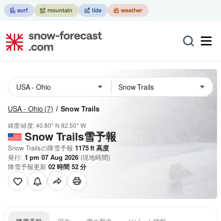
USA - Ohio
(7)
Snow Trails
緯度/経度:
40.80° N
82.50° W
Snow Trails雪予報
Snow Trailsの降雪予報
1175
ft
高度
発行:
1 pm 07 Aug 2026
(現地時間)
降雪予報更新
02
時間
52
分