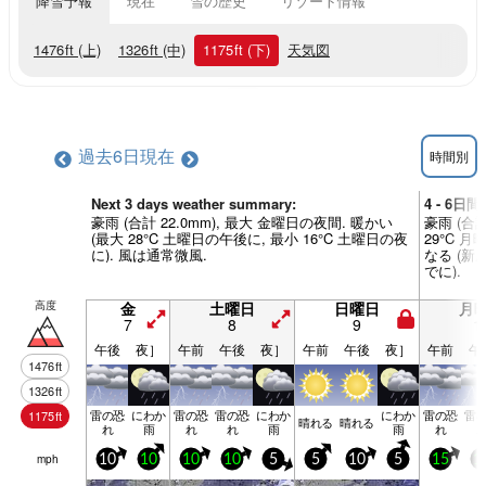
降雪予報
現在
雪の歴史
リゾート情報
1476
ft
(上)
1326
ft
(中)
1175
ft
(下)
天気図
過去6日
現在
時間別
Next 3 days weather summary:
4 - 6日
豪雨 (合計 22.0mm), 最大 金曜日の夜間. 暖かい
豪雨 (合計
(最大 28°C 土曜日の午後に, 最小 16°C 土曜日の夜
29°C 
に). 風は通常微風.
なる (新
でに).
高度
金
土曜日
日曜日
月
7
8
9
1
午後
夜］
午前
午後
夜］
午前
午後
夜］
午前
午
1476
ft
1326
ft
雷の恐
にわか
雷の恐
雷の恐
にわか
にわか
雷の恐
雷
1175
ft
晴れる
晴れる
れ
雨
れ
れ
雨
雨
れ
mph
10
10
10
10
5
5
10
5
15
1