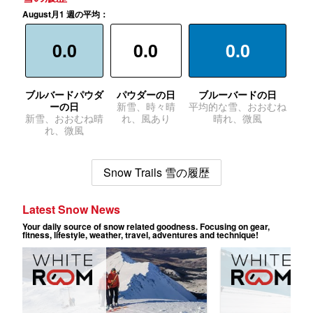
August月1 週の平均：
0.0
0.0
0.0
ブルバードパウダ
パウダーの日
ブルーバードの日
ーの日
新雪、時々晴
平均的な雪、おおむね
新雪、おおむね晴
れ、風あり
晴れ、微風
れ、微風
Snow Trails 雪の履歴