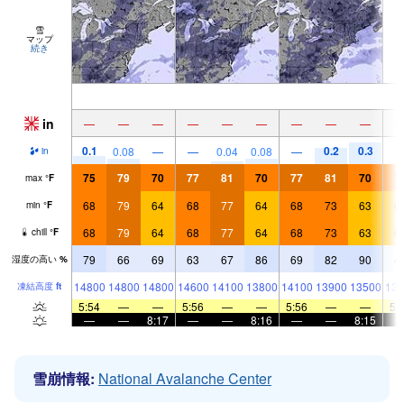
雪
マップ
続き
in
—
—
—
—
—
—
—
—
—
0.1
0.2
0.3
0.08
—
—
0.04
0.08
—
in
75
79
70
77
81
70
77
81
70
7
max
°
F
68
79
64
68
77
64
68
73
63
6
min
°
F
68
79
64
68
77
64
68
73
63
6
chill
°
F
79
66
69
63
67
86
69
82
90
4
湿度の高い
%
14800
14800
14800
14600
14100
13800
14100
13900
13500
138
凍結高度
ft
5:54
—
—
5:56
—
—
5:56
—
—
5:
—
—
8:17
—
—
8:16
—
—
8:15
雪崩情報:
National Avalanche Center