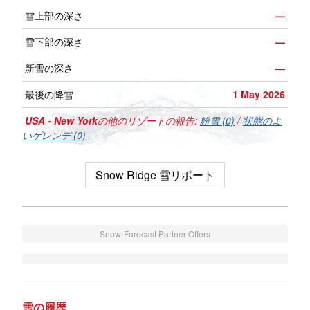
雪上部の深さ
—
雪下部の深さ
—
新雪の深さ
—
最後の降雪
1 May 2026
USA - New York
の他のリゾートの報告:
粉雪 (0)
/
状態のよ
いゲレンデ (0)
Snow Ridge 雪リポート
Snow-Forecast Partner Offers
雪の履歴