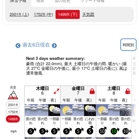
降雪予報
現在
雪の歴史
リゾート情報
2001
ft
(上)
1752
ft
(中)
1499
ft
(下)
天気図
過去6日
現在
時間別
Next 3 days weather summary:
4 
豪雨 (合計 22.0mm), 最大 土曜日の午後の間. 暖かい (最
並雨
大 27°C 金曜日の午後に, 最小 17°C 土曜日の夜に). 風は
2
通常微風.
微
高度
木曜日
金曜日
土曜日
6
7
8
午前
午後
夜］
午前
午後
夜］
午前
午後
夜］
午
2001
ft
1752
ft
雷の恐
雷の恐
一部曇
一部曇
雷の恐
にわか
一部曇
雷の恐
雷の恐
1499
ft
晴
れ
れ
り
り
れ
雨
り
れ
れ
mph
5
5
5
5
5
5
10
10
10
1