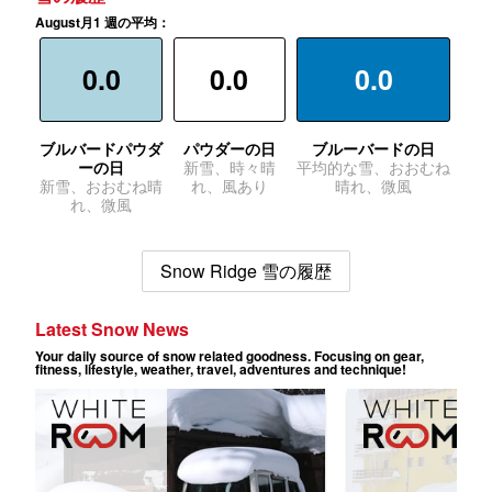
August月1 週の平均：
0.0
0.0
0.0
ブルバードパウダ
パウダーの日
ブルーバードの日
ーの日
新雪、時々晴
平均的な雪、おおむね
新雪、おおむね晴
れ、風あり
晴れ、微風
れ、微風
Snow Ridge 雪の履歴