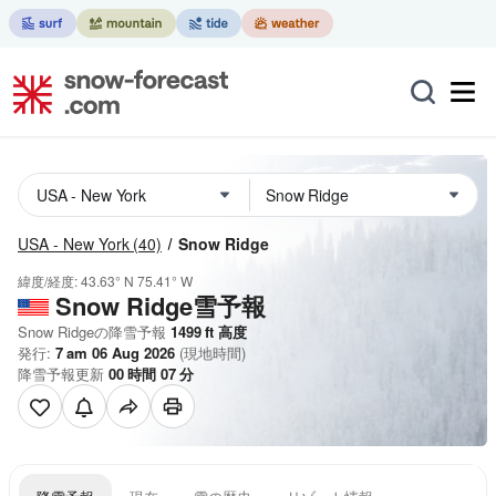
USA - New York
(40)
Snow Ridge
緯度/経度:
43.63° N
75.41° W
Snow Ridge雪予報
Snow Ridgeの降雪予報
1499
ft
高度
発行:
7 am 06 Aug 2026
(現地時間)
降雪予報更新
00
時間
07
分