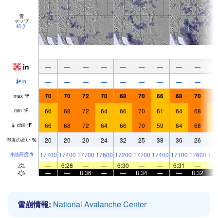
雪
マップ
続き
in
—
—
—
—
—
—
—
—
—
—
—
—
—
—
—
—
—
—
in
70
70
72
70
68
70
66
68
70
6
max
°
F
66
68
72
64
66
70
61
64
68
6
min
°
F
66
68
72
64
66
70
59
64
68
6
chill
°
F
20
20
20
24
32
25
38
36
26
3
湿度の高い
%
17700
17400
17700
17600
17200
17700
17400
17100
17600
174
凍結高度
ft
—
6:28
—
—
6:30
—
—
6:31
—
—
—
8:36
—
—
8:34
—
—
8:32
雪崩情報:
National Avalanche Center