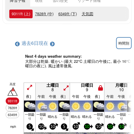
降雪予報
現在
雪の歴史
リゾート情報
9311
ft
(上)
7828
ft
(中)
6349
ft
(下)
天気図
過去6日
現在
時間別
Next 4 days weather summary:
大部分は乾燥. 暖かい (最大 22°C 土曜日の午後に, 最小 16°C 
曜日の夜に). 風は通常微風.
高度
土曜日
日曜日
月曜日
8
9
10
夜］
午前
午後
夜］
午前
午後
夜］
午前
午後
夜
9311
ft
7828
ft
一部曇
一部曇
一部曇
一部曇
一部曇
一
6349
ft
晴れる
晴れる
晴れる
晴れる
り
り
り
り
り
mph
5
10
10
5
10
10
10
10
10
1