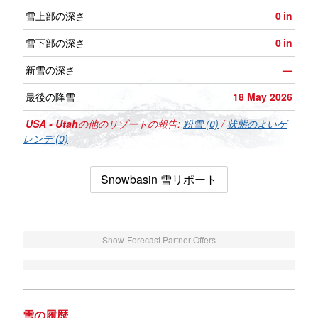
雪上部の深さ
0
in
雪下部の深さ
0
in
新雪の深さ
—
最後の降雪
18 May 2026
USA - Utah
の他のリゾートの報告:
粉雪 (0)
/
状態のよいゲ
レンデ (0)
Snowbasin 雪リポート
Snow-Forecast Partner Offers
雪の履歴