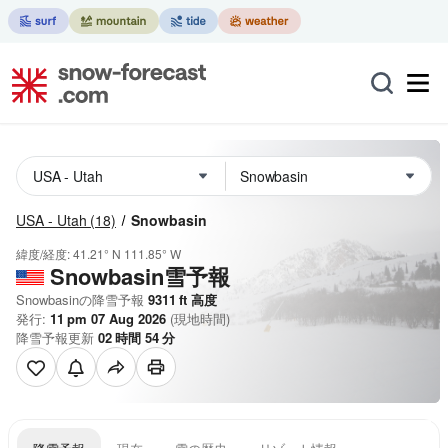
USA - Utah
(18)
Snowbasin
緯度/経度:
41.21° N
111.85° W
Snowbasin雪予報
Snowbasinの降雪予報
9311
ft
高度
発行:
11 pm 07 Aug 2026
(現地時間)
降雪予報更新
02
時間
54
分