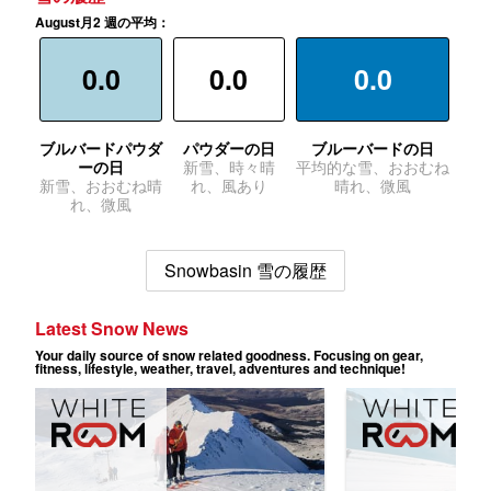
August月2 週の平均：
0.0
0.0
0.0
ブルバードパウダ
パウダーの日
ブルーバードの日
ーの日
新雪、時々晴
平均的な雪、おおむね
新雪、おおむね晴
れ、風あり
晴れ、微風
れ、微風
Snowbasin 雪の履歴