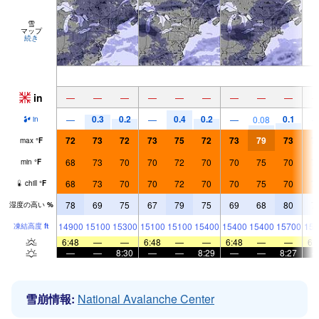
雪
マップ
続き
in
—
—
—
—
—
—
—
—
—
0.3
0.2
0.4
0.2
0.1
—
—
—
0.08
in
72
73
72
73
75
72
73
79
73
7
max
°
F
68
73
70
70
72
70
70
75
70
7
min
°
F
68
73
70
70
72
70
70
75
70
7
chill
°
F
78
69
75
67
79
75
69
68
80
7
湿度の高い
%
14900
15100
15300
15100
15100
15400
15400
15400
15700
156
凍結高度
ft
6:48
—
—
6:48
—
—
6:48
—
—
6:
—
—
8:30
—
—
8:29
—
—
8:27
雪崩情報:
National Avalanche Center