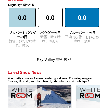
August月2 週の平均：
0.0
0.0
0.0
ブルバードパウダ
パウダーの日
ブルーバードの日
ーの日
新雪、時々晴
平均的な雪、おおむね
新雪、おおむね晴
れ、風あり
晴れ、微風
れ、微風
Sky Valley 雪の履歴