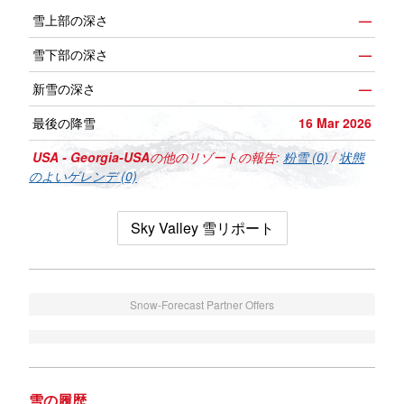
雪上部の深さ
—
雪下部の深さ
—
新雪の深さ
—
最後の降雪
16 Mar 2026
USA - Georgia-USA
の他のリゾートの報告:
粉雪 (0)
/
状態
のよいゲレンデ (0)
Sky Valley 雪リポート
Snow-Forecast Partner Offers
雪の履歴