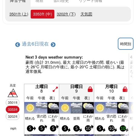
降雪予報
現在
雪の歴史
リゾート情報
3501
ft
(上)
3353
ft
(中)
3202
ft
(下)
天気図
過去6日
現在
時間別
Next 3 days weather summary:
4 
豪雨 (合計 31.0mm), 最大 土曜日の午後の間. 暖かい (最
豪雨
大 26°C 月曜日の午後に, 最小 20°C 土曜日の朝に). 風は
2
通常微風.
な
ら
高度
土曜日
日曜日
月曜日
8
9
10
午前
午後
夜］
午前
午後
夜］
午前
午後
夜］
午
3501
ft
3353
ft
雷の恐
にわか
にわか
雷の恐
にわか
3202
ft
晴れる
晴れる
並雨
晴れる
晴
れ
雨
雨
れ
雨
mph
5
5
5
5
5
10
5
10
10
5