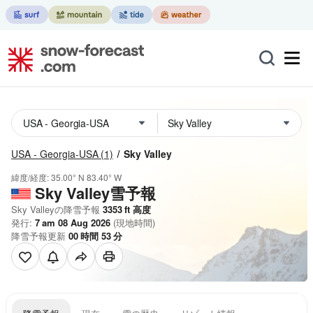
USA - Georgia-USA
(1)
Sky Valley
緯度/経度:
35.00° N
83.40° W
Sky Valley雪予報
Sky Valleyの降雪予報
3353
ft
高度
発行:
7 am 08 Aug 2026
(現地時間)
降雪予報更新
00
時間
53
分