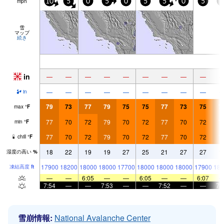
mph
10
5
0
5
0
5
5
0
5
5
雪
マップ
続き
in
—
—
—
—
—
—
—
—
—
—
—
—
—
—
—
—
—
—
in
79
73
77
79
75
75
77
73
75
7
max
°
F
77
70
72
79
70
72
77
70
72
7
min
°
F
77
70
72
79
70
72
77
70
72
7
chill
°
F
18
22
19
19
27
25
21
27
27
1
湿度の高い
%
17900
18200
18000
18000
17700
18000
18000
18000
17900
180
凍結高度
ft
—
—
6:05
—
—
6:05
—
—
6:07
7:54
—
—
7:53
—
—
7:52
—
—
7:
雪崩情報:
National Avalanche Center