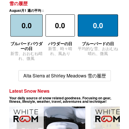
雪の履歴
August月1 週の平均：
0.0
0.0
0.0
ブルバードパウダ
パウダーの日
ブルーバードの日
ーの日
新雪、時々晴
平均的な雪、おおむね
新雪、おおむね晴
れ、風あり
晴れ、微風
れ、微風
Alta Sierra at Shirley Meadows 雪の履歴