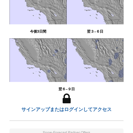
今後3日間
翌３−６日
翌６−９日
サインアップまたはログインしてアクセス
Snow-Forecast Partner Offers