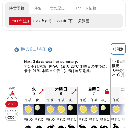
降雪予報
現在
雪の歴史
リゾート情報
7100
ft
(上)
6798
ft
(中)
6500
ft
(下)
天気図
過去6日
現在
時間別
Next 3 days weather summary:
4 - 6日間
概況
大部分は乾燥. 暖かい (最大 26°C 水曜日の午後に,
最小 21°C 水曜日の夜に). 風は通常微風.
大部分は乾
21°C 
高度
水
木曜日
金曜日
土
5
6
7
8
午後
夜］
午前
午後
夜］
午前
午後
夜］
午前
午
7100
ft
6798
ft
6500
ft
晴れる
晴れる
晴れる
晴れる
晴れる
晴れる
晴れる
晴れる
晴れる
晴