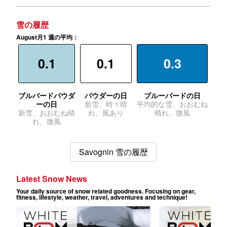
雪の履歴
August月1 週の平均：
0.1
0.1
0.3
ブルバードパウダ
パウダーの日
ブルーバードの日
ーの日
新雪、時々晴
平均的な雪、おおむね
新雪、おおむね晴
れ、風あり
晴れ、微風
れ、微風
Savognin 雪の履歴