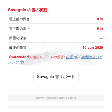
Savognin の雪の状態
雪上部の深さ
0
in
雪下部の深さ
0
in
新雪の深さ
—
最後の降雪
10 Jun 2026
Switzerland
の他のリゾートの報告:
粉雪 (0)
/
状態のよいゲ
レンデ (2)
Savognin 雪リポート
Snow-Forecast Partner Offers