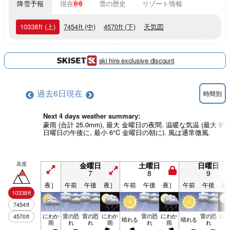
降雪予報
現在
雪の歴史
リゾート情報
10338
ft
(上)
7454
ft
(中)
4570
ft
(下)
天気図
ski hire exclusive discount
過去6日
現在
時間別
Next 4 days weather summary:
豪雨 (合計 25.0mm), 最大 金曜日の夜間. 温暖な気温 (最大 9°C
日曜日の午後に, 最小 6°C 金曜日の朝に). 風は通常微風.
高度
金曜日
土曜日
日曜日
7
8
9
夜］
午前
午後
夜］
午前
午後
夜］
午前
午後
夜
10338
ft
7454
ft
にわか
雷の恐
雷の恐
にわか
雷の恐
にわか
雷の恐
に
4570
ft
晴れる
晴れる
雨
れ
れ
雨
れ
雨
れ