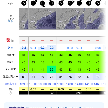
mph
5
5
0
0
5
5
5
0
5
5
雪
マップ
続き
in
—
—
—
—
—
—
—
—
—
0.2
0.2
0.3
0.
0.04
—
0.08
0.04
—
0.08
in
45
45
45
43
43
46
46
46
48
4
max
°
F
45
43
45
43
43
45
45
46
46
4
min
°
F
45
41
41
39
43
43
43
46
46
4
chill
°
F
82
84
89
73
84
76
72
69
79
6
湿度の高い
%
13900
13600
13800
13600
13300
14300
14100
14100
14600
143
凍結高度
ft
—
6:07
—
—
6:09
—
—
6:11
—
—
—
—
8:45
—
—
8:43
—
—
8: