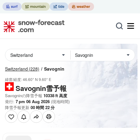
Switzerland
(228)
Savognin
緯度/経度:
46.60° N
9.60° E
Savognin雪予報
Savogninの降雪予報
10338
ft
高度
発行:
7 pm 06 Aug 2026
(現地時間)
降雪予報更新
00
時間
22
分