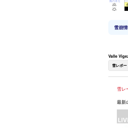
海の水位
雪崩情
Valle V
雪レポー
雪レ
最新の