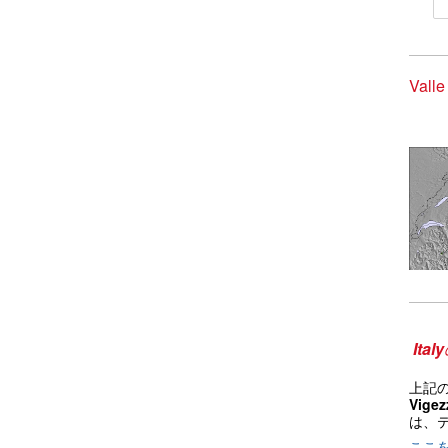
Vall
Italy
上記
Vige
は、
ここ