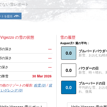
でない雪レポート
ートを提出
e Vigezzo の雪の状態
雪の履歴
August月1 週の平均：
部の深さ
—
ブルバードパウダ
0.0
新雪、おおむね晴
部の深さ
—
の深さ
—
パウダーの日
0.0
新雪、時々晴れ、
の降雪
30 Mar 2026
ブルーバードの日
の他のリゾートの報告:
粉雪 (0)
/
状
0.0
平均的な雪、おお
いゲレンデ (0)
れ、微風
Valle Vigezzo 雪リポート
Valle Vigezzo 雪の