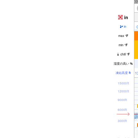
in
in
max
°
F
min
°
F
chill
°
F
湿度の高い
%
1
凍結高度
ft
15000ft
12000ft
9000ft
6000ft
3000ft