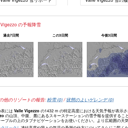
e Vigezzo の予報降雪
過去7日間
この3日間
今後3日間
の他のリゾートの報告:
粉雪 (0)
/
状態のよいゲレンデ (0)
の表には
Valle Vigezzo
の1432 m の特定高度における天気予報が表
zzo
の山頂、中腹、麓にあるスキーステーションの雪予報を提供するこ
テーブルの上のタブナビゲーションをお使いください。より広範囲の天
をクリックし
凍結高度や我々の気温の予測の仕方についてさらにご覧く