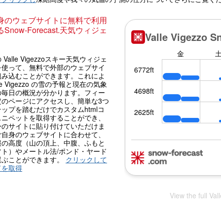
身のウェブサイトに無料で利用
Snow-Forecast.天気ウィジェ
 Valle Vigezzoスキー天気ウィジェ
を使って、無料で外部のウェブサイ
組み込むことができます。これによ
lle Vigezzo の雪の予報と現在の気象
の毎日の概況が分かります。フィー
定のページにアクセスし、簡単な3つ
ップを踏むだけでカスタムhtmlコ
スニペットを取得することができ、
身のサイトに貼り付けていただけま
ご自身のウェブサイトに合わせて、
報の高度（山の頂上、中腹、ふもと
フト）やメートル法/ポンド・ヤード
選ぶことができます。
クリックして
ドを取得
View the full Va