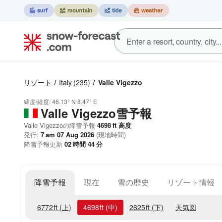
リゾート
Italy
(235)
Valle Vigezzo
緯度/経度:
46.13° N
8.47° E
Valle Vigezzo雪予報
Valle Vigezzoの降雪予報
4698
ft
高度
発行:
7 am 07 Aug 2026
(現地時間)
降雪予報更新
02
時間
44
分
降雪予報
現在
雪の歴史
リゾート情報
6772
ft
(上)
4698
ft
(中)
2625
ft
(下)
天気図