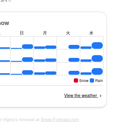
lle Vigezzo forecast at
Snow-Forecast.com