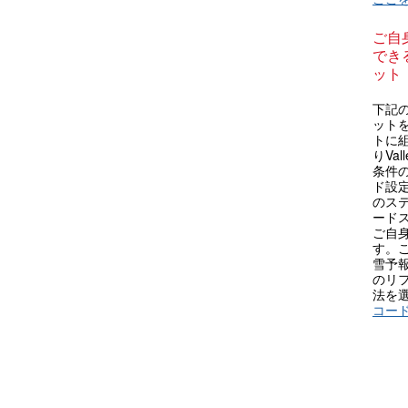
ご自
できる
ット
下記の
ット
トに
りVa
条件
ド設
のステ
ード
ご自
す。
雪予
のリ
法を
コー