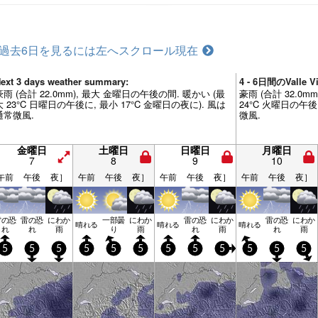
過去6日を見るには左へスクロール
現在
ext 3 days weather summary:
4 - 6日間のValle
豪雨 (合計 22.0mm), 最大 金曜日の午後の間. 暖かい (最
豪雨 (合計 32.0m
大 23°C 日曜日の午後に, 最小 17°C 金曜日の夜に). 風は
24°C 火曜日の午後
通常微風.
微風.
金曜日
土曜日
日曜日
月曜日
7
8
9
10
午前
午後
夜］
午前
午後
夜］
午前
午後
夜］
午前
午後
夜］
雷の恐
雷の恐
にわか
一部曇
にわか
雷の恐
にわか
雷の恐
にわか
晴れる
晴れる
晴れる
れ
れ
雨
り
雨
れ
雨
れ
雨
5
5
5
5
5
5
5
5
5
5
5
5