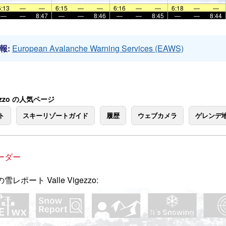
6:13
—
—
6:15
—
—
6:16
—
—
6:18
—
—
—
—
8:47
—
—
8:46
—
—
8:45
—
—
8:44
報:
European Avalanche Warning Services (EAWS)
igezzo の人気ページ
ト
スキーリゾートガイド
履歴
ウェブカメラ
ゲレンデ
ーダー
雪レポート Valle Vigezzo: