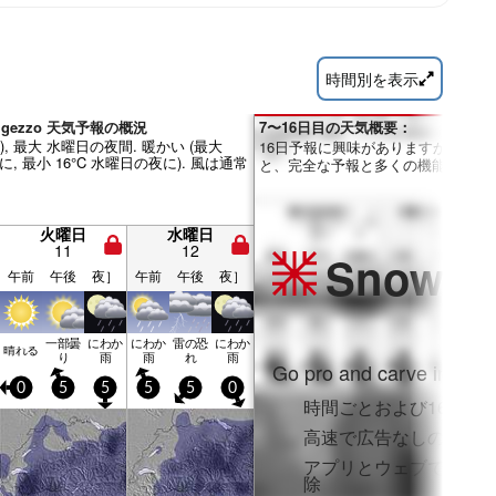
時間別を表示
 Vigezzo 天気予報の概況
7〜16日目の天気概要：
m), 最大 水曜日の夜間. 暖かい (最大
16日予報に興味がありますか？Pro
に, 最小 16°C 水曜日の夜に). 風は通常
と、完全な予報と多くの機能を利用
火曜日
水曜日
11
12
Snow
Pr
午前
午後
夜］
午前
午後
夜］
一部曇
にわか
にわか
雷の恐
にわか
晴れる
り
雨
雨
れ
雨
Go pro and carve into:
0
5
5
5
5
0
時間ごとおよび16日間
高速で広告なしのブラ
アプリとウェブでフル
除