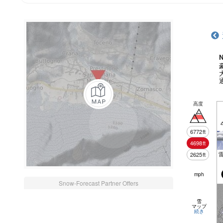
N
高度
6772
ft
4698
ft
2625
ft
mph
Snow-Forecast Partner Offers
雪
マップ
続き