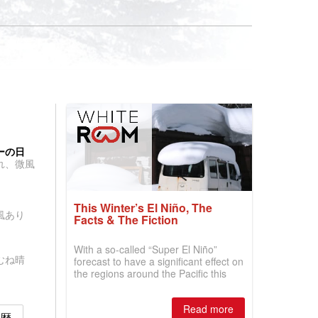
ーの日
れ、微風
This Winter’s El Niño, The
風あり
Facts & The Fiction
With a so-called “Super El Niño”
むね晴
forecast to have a significant effect on
the regions around the Pacific this
winter, the question skiers are asking
is simple: book now or wait, and
Read more
where are the best odds?
履歴