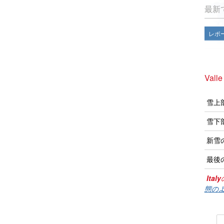
最新
レポ
Vall
雪上
雪下
新雪
最後
Italy
態のよ