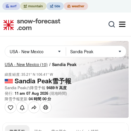
USA - New Mexico
(10)
Sandia Peak
緯度/経度:
35.21° N
106.41° W
Sandia Peak雪予報
Sandia Peakの降雪予報
9489
ft
高度
発行:
11 am 07 Aug 2026
(現地時間)
降雪予報更新
04
時間
00
分