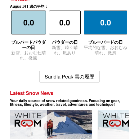
August月1 週の平均：
0.0
0.0
0.0
ブルバードパウダ
パウダーの日
ブルーバードの日
ーの日
新雪、時々晴
平均的な雪、おおむね
新雪、おおむね晴
れ、風あり
晴れ、微風
れ、微風
Sandia Peak 雪の履歴