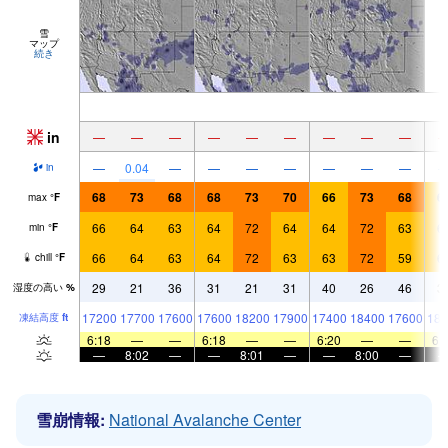
雪
マップ
続き
in
—
—
—
—
—
—
—
—
—
—
0.04
—
—
—
—
—
—
—
in
68
73
68
68
73
70
66
73
68
6
max
°
F
66
64
63
64
72
64
64
72
63
6
min
°
F
66
64
63
64
72
63
63
72
59
6
chill
°
F
29
21
36
31
21
31
40
26
46
3
湿度の高い
%
17200
17700
17600
17600
18200
17900
17400
18400
17600
180
凍結高度
ft
6:18
—
—
6:18
—
—
6:20
—
—
6:
—
8:02
—
—
8:01
—
—
8:00
—
雪崩情報:
National Avalanche Center