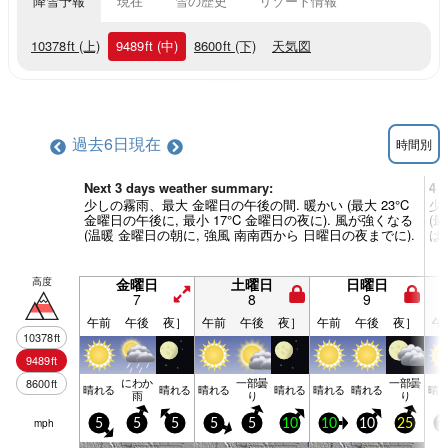
降雪予報
現在
雪の歴史
リゾート情報
10378
ft
(上)
9489
ft
(中)
8600
ft
(下)
天気図
過去6日
現在
時間別
Next 3 days weather summary:
4 
少しの霧雨、最大 金曜日の午後の間. 暖かい (最大 23°C
少
金曜日の午後に, 最小 17°C 金曜日の夜に). 風が強くなる
(最
(温暖 金曜日の朝に, 強風 南南西から 日曜日の夜までに).
は
高度
金曜日
土曜日
日曜日
7
8
9
午前
午後
夜］
午前
午後
夜］
午前
午後
夜］
午
10378
ft
9489
ft
にわか
一部曇
一部曇
8600
ft
晴れる
晴れる
晴れる
晴れる
晴れる
晴れる
晴
雨
り
り
mph
5
5
5
5
5
10
10
10
25
1