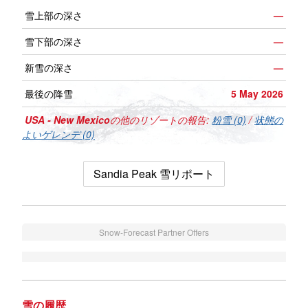
雪上部の深さ
—
雪下部の深さ
—
新雪の深さ
—
最後の降雪
5 May 2026
USA - New Mexico
の他のリゾートの報告:
粉雪 (0)
/
状態の
よいゲレンデ (0)
Sandia Peak 雪リポート
Snow-Forecast Partner Offers
雪の履歴