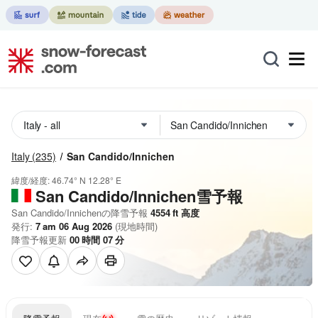
Italy
(235)
San Candido/Innichen
緯度/経度:
46.74° N
12.28° E
San Candido/Innichen雪予報
San Candido/Innichenの降雪予報
4554
ft
高度
発行:
7 am 06 Aug 2026
(現地時間)
降雪予報更新
00
時間
07
分