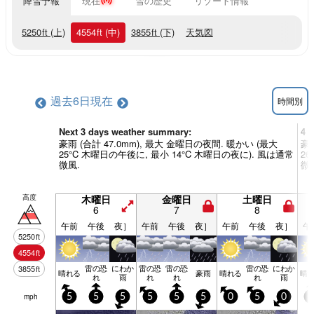
降雪予報
現在
雪の歴史
リゾート情報
5250
ft
(上)
4554
ft
(中)
3855
ft
(下)
天気図
過去6日
現在
時間別
Next 3 days weather summary:
4 
豪雨 (合計 47.0mm), 最大 金曜日の夜間. 暖かい (最大
豪雨
25°C 木曜日の午後に, 最小 14°C 木曜日の夜に). 風は通常
2
微風.
微
高度
木曜日
金曜日
土曜日
6
7
8
午前
午後
夜］
午前
午後
夜］
午前
午後
夜］
午
5250
ft
4554
ft
雷の恐
にわか
雷の恐
雷の恐
雷の恐
にわか
3855
ft
晴れる
豪雨
晴れる
晴
れ
雨
れ
れ
れ
雨
mph
5
5
5
5
5
5
0
5
0
5