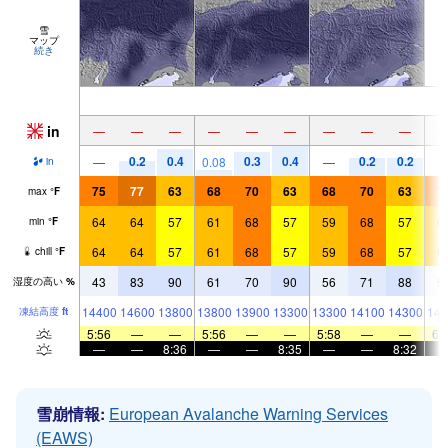
雪
マップ
続き
in
—
—
—
—
—
—
—
—
—
0.2
0.4
0.3
0.4
0.2
0.2
—
0.08
—
in
75
77
63
68
70
63
68
70
63
7
max
°
F
64
64
57
61
68
57
59
68
57
6
min
°
F
64
64
57
61
68
57
59
68
57
6
chill
°
F
43
83
90
61
70
90
56
71
88
5
湿度の高い
%
14400
14600
13800
13800
13900
13300
13300
14100
14300
144
凍結高度
ft
5:56
—
—
5:56
—
—
5:58
—
—
6:
—
—
8:36
—
—
8:35
—
—
8:32
雪崩情報:
European Avalanche Warning Services
(EAWS)