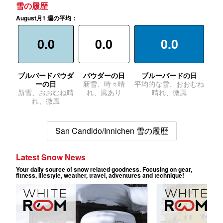
雪の履歴
August月1 週の平均：
0.0
0.0
0.0
ブルバードパウダ
パウダーの日
ブルーバードの日
ーの日
新雪、時々晴
平均的な雪、おおむね
新雪、おおむね晴
れ、風あり
晴れ、微風
れ、微風
San Candido/Innichen 雪の履歴