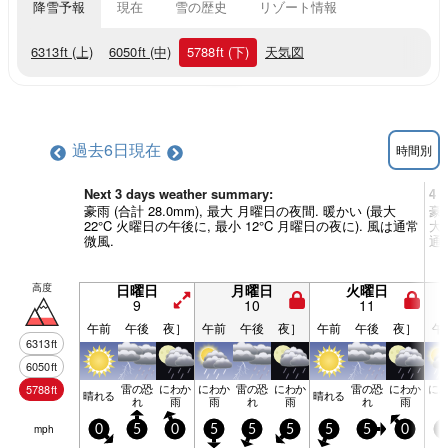
降雪予報
現在
雪の歴史
リゾート情報
6313
ft
(上)
6050
ft
(中)
5788
ft
(下)
天気図
過去6日
現在
時間別
Next 3 days weather summary:
4 
豪雨 (合計 28.0mm), 最大 月曜日の夜間. 暖かい (最大
豪雨
22°C 火曜日の午後に, 最小 12°C 月曜日の夜に). 風は通常
大 
微風.
通
高度
日曜日
月曜日
火曜日
9
10
11
午前
午後
夜］
午前
午後
夜］
午前
午後
夜］
午
6313
ft
6050
ft
雷の恐
にわか
にわか
雷の恐
にわか
雷の恐
にわか
に
5788
ft
晴れる
晴れる
れ
雨
雨
れ
雨
れ
雨
mph
0
5
0
5
5
5
5
5
0
5