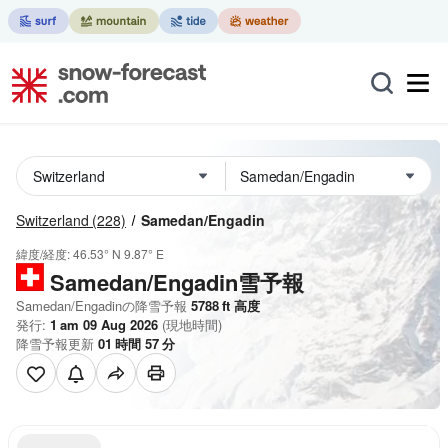
Switzerland
(228)
Samedan/Engadin
緯度/経度:
46.53° N
9.87° E
Samedan/Engadin雪予報
Samedan/Engadinの降雪予報
5788
ft
高度
発行:
1 am 09 Aug 2026
(現地時間)
降雪予報更新
01
時間
57
分