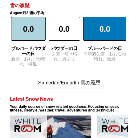
雪の履歴
August月2 週の平均：
0.0
0.0
0.0
ブルバードパウダ
パウダーの日
ブルーバードの日
ーの日
新雪、時々晴
平均的な雪、おおむね
新雪、おおむね晴
れ、風あり
晴れ、微風
れ、微風
Samedan/Engadin 雪の履歴