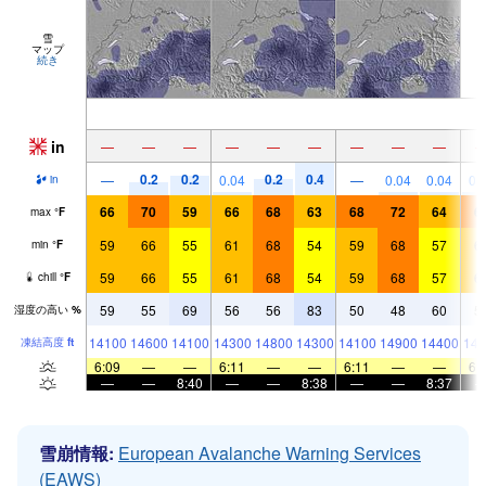
雪
マップ
続き
in
—
—
—
—
—
—
—
—
—
0.2
0.2
0.2
0.4
—
0.04
—
0.04
0.04
0.
in
66
70
59
66
68
63
68
72
64
6
max
°
F
59
66
55
61
68
54
59
68
57
6
min
°
F
59
66
55
61
68
54
59
68
57
6
chill
°
F
59
55
69
56
56
83
50
48
60
5
湿度の高い
%
14100
14600
14100
14300
14800
14300
14100
14900
14400
144
凍結高度
ft
6:09
—
—
6:11
—
—
6:11
—
—
6:
—
—
8:40
—
—
8:38
—
—
8:37
雪崩情報:
European Avalanche Warning Services
(EAWS)