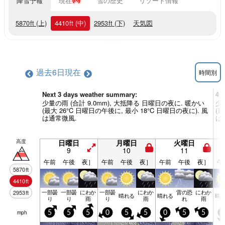
降雪予報
現在
雪の歴史
リゾート情報
5870
ft
(上)
4410
ft
(中)
2953
ft
(下)
天気図
過去6日
現在
時間別
Next 3 days weather summary:
4 
少量の雨 (合計 9.0mm), 大抵降る 日曜日の夜に. 暖かい
少
(最大 26°C 日曜日の午後に, 最小 18°C 日曜日の夜に). 風
(最
は通常微風.
は
高度
日曜日
月曜日
火曜日
9
10
11
午前
午後
夜］
午前
午後
夜］
午前
午後
夜］
午
5870
ft
4410
ft
一部曇
一部曇
にわか
一部曇
にわか
雷の恐
にわか
2953
ft
晴れる
晴れる
晴
り
り
雨
り
雨
れ
雨
mph
5
5
5
0
5
5
0
5
5
0