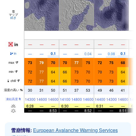
雪
マップ
続き
in
—
—
—
—
—
—
—
—
—
0.1
0.1
—
—
—
—
0.04
—
0.08
in
73
79
70
70
77
75
72
75
68
7
max
°
F
72
77
64
66
73
70
70
73
64
6
min
°
F
72
77
64
66
73
70
70
73
64
6
chill
°
F
30
31
50
51
37
53
49
46
41
3
湿度の高い
%
14300
14600
14600
14100
14800
14600
14400
14300
14600
143
凍結高度
ft
6:28
—
—
6:30
—
—
6:31
—
—
6:
—
—
8:53
—
—
8:52
—
—
8:51
雪崩情報:
European Avalanche Warning Services