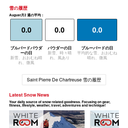
雪の履歴
August月2 週の平均：
0.0
0.0
0.0
ブルバードパウダ
パウダーの日
ブルーバードの日
ーの日
新雪、時々晴
平均的な雪、おおむね
新雪、おおむね晴
れ、風あり
晴れ、微風
れ、微風
Saint Pierre De Chartreuse 雪の履歴