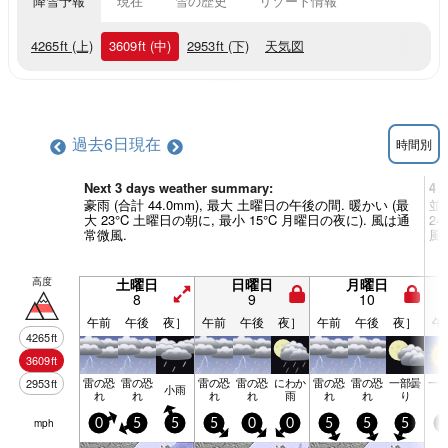
降雪予報
現在
雪の歴史
リゾート情報
4265
ft
(上)
3609
ft
(中)
2953
ft
(下)
天気図
過去6日
現在
時間別
Next 3 days weather summary:
4 
豪雨 (合計 44.0mm), 最大 土曜日の午後の間. 暖かい (最
並雨
大 23°C 土曜日の朝に, 最小 15°C 月曜日の夜に). 風は通
2
常微風.
風.
高度
土曜日
日曜日
月曜日
8
9
10
午前
午後
夜］
午前
午後
夜］
午前
午後
夜］
午
4265
ft
3609
ft
雷の恐
雷の恐
雷の恐
雷の恐
にわか
雷の恐
雷の恐
一部曇
一
2953
ft
小雨
れ
れ
れ
れ
雨
れ
れ
り
mph
0
5
5
5
0
0
5
5
5
5