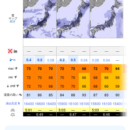
雪
マップ
続き
in
—
—
—
—
—
—
—
—
—
0.4
0.5
0.2
0.5
0.08
0.04
0.08
0.04
—
in
73
70
70
72
72
68
72
70
64
7
max
°
F
72
70
68
70
70
66
68
66
59
6
min
°
F
72
70
68
70
70
66
68
66
59
6
chill
°
F
81
86
85
84
88
93
87
83
90
7
湿度の高い
%
16400
16600
16400
15900
16100
16100
15600
16100
15400
148
凍結高度
ft
5:01
—
—
5:03
—
—
5:03
—
—
5:
—
6:49
—
—
6:47
—
—
6:46
—