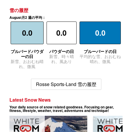
雪の履歴
August月2 週の平均：
0.0
0.0
0.0
ブルバードパウダ
パウダーの日
ブルーバードの日
ーの日
新雪、時々晴
平均的な雪、おおむね
新雪、おおむね晴
れ、風あり
晴れ、微風
れ、微風
Rosse Sports-Land 雪の履歴