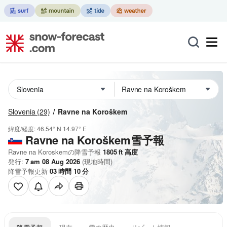
Slovenia
(29)
Ravne na Koroškem
緯度/経度:
46.54° N
14.97° E
Ravne na Koroškem雪予報
Ravne na Koroskemの降雪予報
1805
ft
高度
発行:
7 am 08 Aug 2026
(現地時間)
降雪予報更新
03
時間
10
分