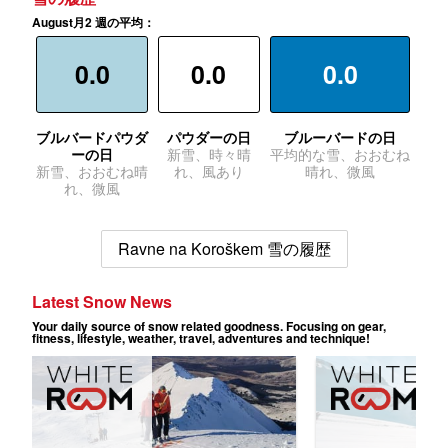
August月2 週の平均：
0.0
0.0
0.0
ブルバードパウダ
パウダーの日
ブルーバードの日
ーの日
新雪、時々晴
平均的な雪、おおむね
新雪、おおむね晴
れ、風あり
晴れ、微風
れ、微風
Ravne na Koroškem 雪の履歴