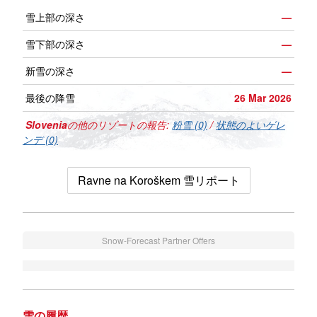
雪上部の深さ
—
雪下部の深さ
—
新雪の深さ
—
最後の降雪
26 Mar 2026
Slovenia
の他のリゾートの報告:
粉雪 (0)
/
状態のよいゲレ
ンデ (0)
Ravne na Koroškem 雪リポート
Snow-Forecast Partner Offers
雪の履歴