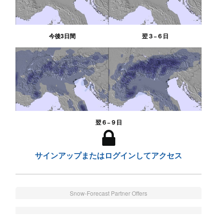
今後3日間
翌３−６日
翌６−９日
サインアップまたはログインしてアクセス
Snow-Forecast Partner Offers