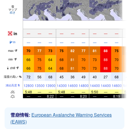
雪
マップ
続き
in
—
—
—
—
—
—
—
—
—
—
—
—
—
—
—
—
—
—
in
70
77
73
75
82
77
81
88
75
8
max
°
F
66
75
64
68
81
70
73
88
70
7
min
°
F
66
75
64
68
81
70
73
88
70
7
chill
°
F
72
56
68
45
36
49
40
27
68
4
湿度の高い
%
12800
13500
13900
14300
14600
14800
14400
14400
14600
141
凍結高度
ft
5:48
—
—
5:48
—
—
5:50
—
—
5:
—
—
8:22
—
—
8:20
—
—
8:19
雪崩情報:
European Avalanche Warning Services
(EAWS)