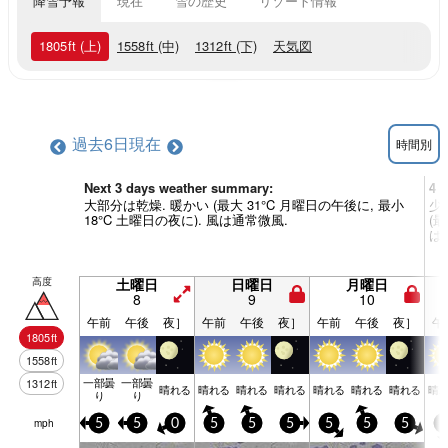
降雪予報
現在
雪の歴史
リゾート情報
1805
ft
(上)
1558
ft
(中)
1312
ft
(下)
天気図
過去6日
現在
時間別
Next 3 days weather summary:
4 
大部分は乾燥. 暖かい (最大 31°C 月曜日の午後に, 最小
少
18°C 土曜日の夜に). 風は通常微風.
(最
は
高度
土曜日
日曜日
月曜日
8
9
10
午前
午後
夜］
午前
午後
夜］
午前
午後
夜］
午
1805
ft
1558
ft
一部曇
一部曇
1312
ft
晴れる
晴れる
晴れる
晴れる
晴れる
晴れる
晴れる
晴
り
り
mph
5
5
0
5
5
5
5
5
5
0