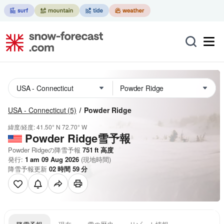
USA - Connecticut
(5)
Powder Ridge
緯度/経度:
41.50° N
72.70° W
Powder Ridge雪予報
Powder Ridgeの降雪予報
751
ft
高度
発行:
1 am 09 Aug 2026
(現地時間)
降雪予報更新
02
時間
59
分