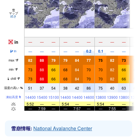
雪
マップ
続き
in
—
—
—
—
—
—
—
—
—
0.2
0.1
—
—
—
—
—
—
—
in
82
88
79
79
84
77
75
82
73
6
max
°
F
73
88
66
68
84
70
70
82
66
6
min
°
F
73
88
66
68
84
70
70
82
66
6
chill
°
F
51
37
54
38
42
86
75
40
63
6
湿度の高い
%
14400
15400
15100
14400
14400
14600
13800
13900
13800
131
凍結高度
ft
5:52
—
—
5:54
—
—
5:54
—
—
5:
—
7:59
—
—
7:57
—
—
7:55
—
雪崩情報:
National Avalanche Center