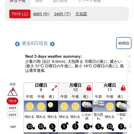
降雪予報
現在
雪の歴史
リゾート情報
751
ft
(上)
499
ft
(中)
249
ft
(下)
天気図
過去6日
現在
時間別
Next 3 days weather summary:
4 
少量の雨 (合計 8.0mm), 大抵降る 月曜日の夜に. 暖かい
少
(最大 31°C 日曜日の午後に, 最小 19°C 日曜日の夜に). 風
(最
は通常微風.
は
高度
日曜日
月曜日
火曜日
9
10
11
午前
午後
夜］
午前
午後
夜］
午前
午後
夜］
午
751
ft
499
ft
にわか
雷の恐
一部曇
249
ft
晴れる
晴れる
晴れる
晴れる
晴れる
晴れる
曇
雨
れ
り
mph
10
10
5
5
5
5
5
10
5
5