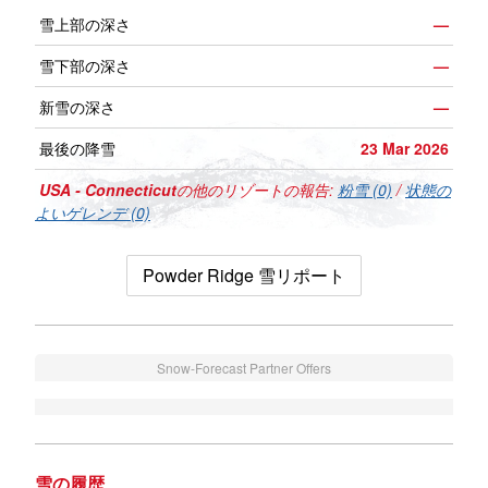
雪上部の深さ
—
雪下部の深さ
—
新雪の深さ
—
最後の降雪
23 Mar 2026
USA - Connecticut
の他のリゾートの報告:
粉雪 (0)
/
状態の
よいゲレンデ (0)
Powder Ridge 雪リポート
Snow-Forecast Partner Offers
雪の履歴