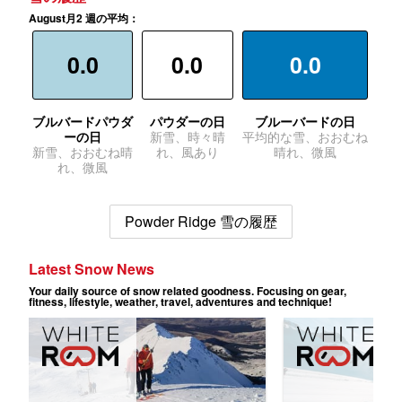
August月2 週の平均：
0.0
0.0
0.0
ブルバードパウダ
パウダーの日
ブルーバードの日
ーの日
新雪、時々晴
平均的な雪、おおむね
新雪、おおむね晴
れ、風あり
晴れ、微風
れ、微風
Powder Ridge 雪の履歴