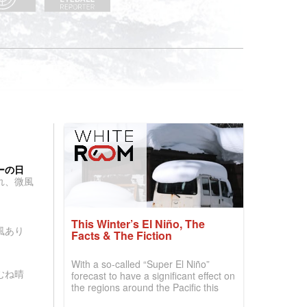
ーの日
れ、微風
This Winter’s El Niño, The
風あり
Facts & The Fiction
With a so-called “Super El Niño”
むね晴
forecast to have a significant effect on
the regions around the Pacific this
winter, the question skiers are asking