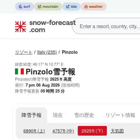
リゾート
Italy
(235)
Pinzolo
緯度/経度:
46.17° N
10.77° E
Pinzolo雪予報
Pinzoloの降雪予報
2625
ft
高度
発行:
7 pm 06 Aug 2026
(現地時間)
降雪予報更新
05
時間
25
分
降雪予報
現在
雪の歴史
リゾート情報
6890
ft
(上)
4757
ft
(中)
2625
ft
(下)
天気図