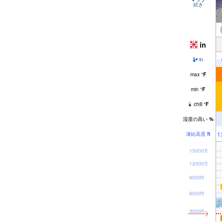
続き
in
in
max
°
F
min
°
F
chill
°
F
湿度の高い
%
1
凍結高度
ft
15000ft
12000ft
9000ft
6000ft
3000ft