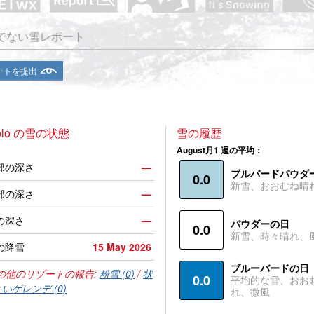
でない雪レポート
ートを提出
zolo の雪の状態
雪の履歴
August月1 週の平均：
部の深さ
—
ブルバードパウダ
0.0
新雪、おおむね晴
部の深さ
—
の深さ
—
パウダーの日
0.0
新雪、時々晴れ、
の降雪
15 May 2026
ブルーバードの日
の他のリゾートの報告:
粉雪 (0)
/
状
0.0
平均的な雪、おお
いゲレンデ (0)
れ、微風