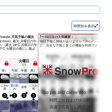
時間別を表示
のPinzolo 天気予報の概況
7〜16日目の天気概要：
32.0mm), 最大 月曜日の午
16日予報に興味がありますか？Proメンバーにな
い (最大 28°C 月曜日の午
と、完全な予報と多くの機能を利用できます。
17°C 火曜日の夜に). 風は
日
火曜日
11
Snow
Pro
夜］
午前
午後
夜］
にわか
雷の恐
にわか
並雨
雨
れ
雨
Go pro and carve into:
5
5
5
5
時間ごとおよび16日間の降雪予報
高速で広告なしのブラウジング