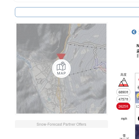
N
高度
6890
ft
4757
ft
2625
ft
mph
Snow-Forecast Partner Offers
雪
マップ