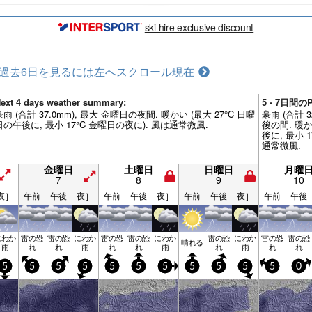
ski hire exclusive discount
過去6日を見るには左へスクロール
現在
ext 4 days weather summary:
5 - 7日間
豪雨 (合計 37.0mm), 最大 金曜日の夜間. 暖かい (最大 27°C 日曜
豪雨 (合計 
日の午後に, 最小 17°C 金曜日の夜に). 風は通常微風.
後の間. 暖か
後に, 最小 
通常微風.
金曜日
土曜日
日曜日
月曜
7
8
9
10
夜］
午前
午後
夜］
午前
午後
夜］
午前
午後
夜］
午前
午後
にわか
雷の恐
雷の恐
にわか
雷の恐
雷の恐
にわか
雷の恐
にわか
雷の恐
雷の恐
晴れる
雨
れ
れ
雨
れ
れ
雨
れ
雨
れ
れ
5
5
5
5
5
5
5
5
5
5
5
0