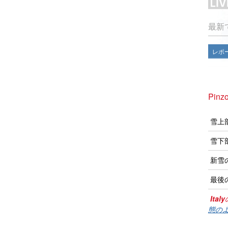
最新
レポ
Pin
雪上
雪下
新雪
最後
Italy
態のよ