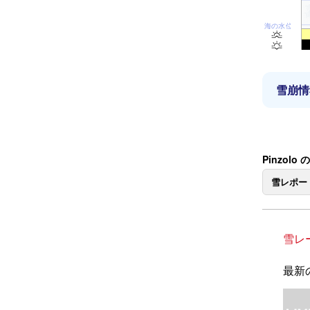
海の水位
雪崩情
Pinzol
雪レポー
雪レ
最新の