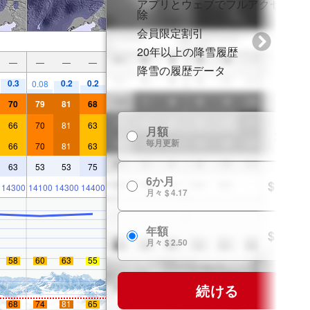
アプリとウェブでフルアクセスを
除
会員限定割引
20年以上の降雪履歴
—
—
—
—
降雪の履歴データ
0.3
0.2
0.2
0.08
70
79
81
68
66
70
81
63
月額
$ 7.99
毎月更新
66
70
81
63
63
53
53
75
6か月
$ 24.99
14300
14100
14300
14400
月々 $ 4.17
年額
$ 29.99
月々 $ 2.50
58
60
63
55
続ける
68
74
81
65