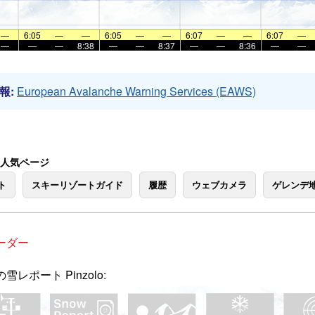
—
6:05
—
—
6:05
—
—
6:07
—
—
6:07
—
—
—
—
8:38
—
—
8:37
—
—
8:36
—
—
報:
European Avalanche Warning Services (EAWS)
o の人気ページ
ト
スキーリゾートガイド
履歴
ウェブカメラ
ゲレンデ
ーダー
雪レポート Pinzolo: