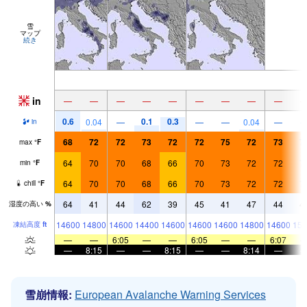
雪
マップ
続き
in
—
—
—
—
—
—
—
—
—
0.6
0.1
0.3
0.04
—
—
—
0.04
—
in
68
72
72
73
72
72
75
72
73
7
max
°
F
64
70
70
68
66
70
73
72
72
7
min
°
F
64
70
70
68
66
70
73
72
72
7
chill
°
F
64
41
44
62
39
45
41
47
44
4
湿度の高い
%
14600
14800
14600
14400
14600
14600
14600
14800
14600
151
凍結高度
ft
—
—
6:05
—
—
6:05
—
—
6:07
—
8:15
—
—
8:15
—
—
8:14
—
雪崩情報:
European Avalanche Warning Services