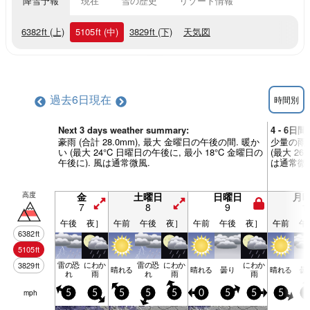
降雪予報
現在
雪の歴史
リゾート情報
6382
ft
(上)
5105
ft
(中)
3829
ft
(下)
天気図
過去6日
現在
時間別
Next 3 days weather summary:
4 - 6日
豪雨 (合計 28.0mm), 最大 金曜日の午後の間. 暖か
少量の雨 
い (最大 24°C 日曜日の午後に, 最小 18°C 金曜日の
(最大 26
午後に). 風は通常微風.
は通常微
高度
金
土曜日
日曜日
月
7
8
9
1
午後
夜］
午前
午後
夜］
午前
午後
夜］
午前
午
6382
ft
5105
ft
雷の恐
にわか
雷の恐
にわか
にわか
3829
ft
晴れる
晴れる
曇り
晴れる
曇
れ
雨
れ
雨
雨
mph
5
5
5
5
5
0
5
5
5
5