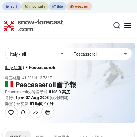
Italy
(235)
Pescasseroli
緯度/経度:
41.80° N
13.78° E
Pescasseroli雪予報
Pescasseroliの降雪予報
5105
ft
高度
発行:
1 pm 07 Aug 2026
(現地時間)
降雪予報更新
01
時間
46
分