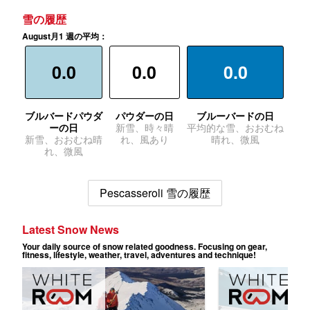
雪の履歴
August月1 週の平均：
0.0
0.0
0.0
ブルバードパウダ
パウダーの日
ブルーバードの日
ーの日
新雪、時々晴
平均的な雪、おおむね
新雪、おおむね晴
れ、風あり
晴れ、微風
れ、微風
Pescasseroli 雪の履歴