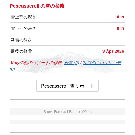
Pescasseroli の雪の状態
雪上部の深さ
0
in
雪下部の深さ
0
in
新雪の深さ
—
最後の降雪
3 Apr 2026
Italy
の他のリゾートの報告:
粉雪 (0)
/
状態のよいゲレンデ
(0)
Pescasseroli 雪リポート
Snow-Forecast Partner Offers