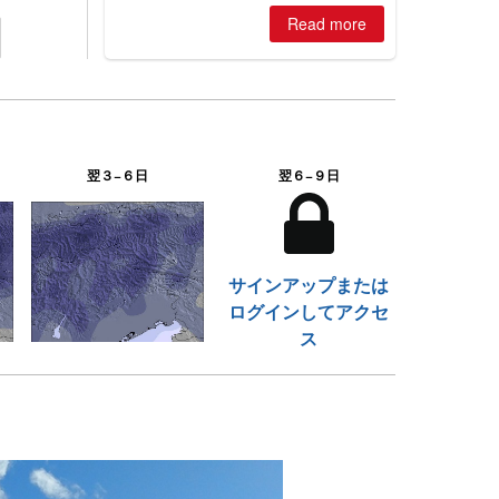
is simple: book now or wait, and
Read more
where are the best odds?
翌３−６日
翌６−９日
サインアップまたは
ログインしてアクセ
ス