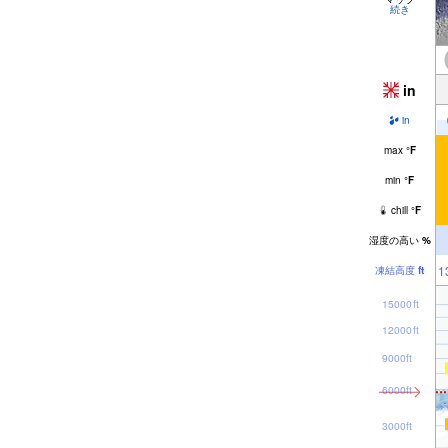
続き
in
in
max
°
F
min
°
F
chill
°
F
湿度の高い
%
1
凍結高度
ft
15000ft
12000ft
9000ft
6000ft
3000ft