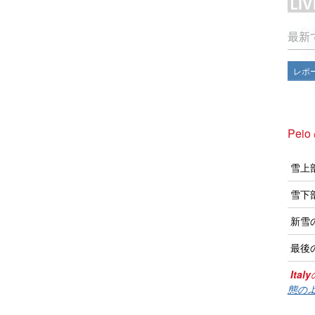
最新
レポ
Pei
雪上
雪下
新雪
最後
Italy
態のよ