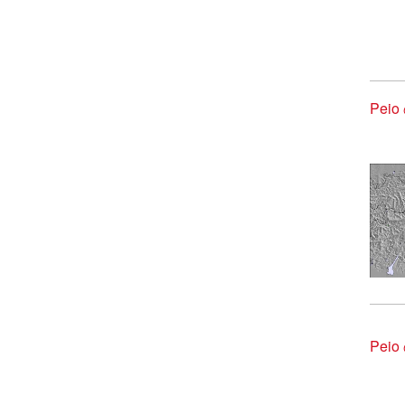
Pei
Pei