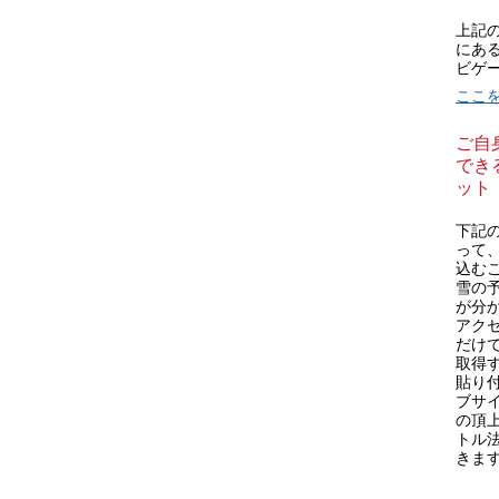
上記
にあ
ビゲ
ここ
ご自
できる
ット
下記の
って
込むこ
雪の
が分
アク
だけで
取得
貼り
ブサ
の頂
トル
きま