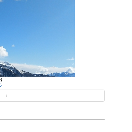
hý
る
ード