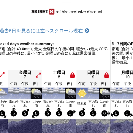
ski hire exclusive discount
過去6日を見るには左へスクロール
現在
ext 4 days weather summary:
5 - 7日間
豪雨 (合計 40.0mm), 最大 金曜日の午後の間. 暖かい (最大 20°C
豪雨 (合計 
日曜日の午後に, 最小 13°C 金曜日の夜に). 風は通常微風.
後の間. 暖か
後に, 最小 
通常微風.
金曜日
土曜日
日曜日
月曜
7
8
9
10
夜］
午前
午後
夜］
午前
午後
夜］
午前
午後
夜］
午前
午後
にわか
雷の恐
雷の恐
にわか
雷の恐
雷の恐
にわか
雷の恐
にわか
雷の恐
雷の恐
晴れる
雨
れ
れ
雨
れ
れ
雨
れ
雨
れ
れ
0
5
5
0
5
5
5
5
5
0
0
5