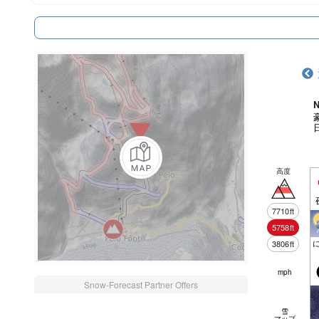
N
高度
7710
ft
5758
ft
3806
ft
mph
Snow-Forecast Partner Offers
雪
マップ