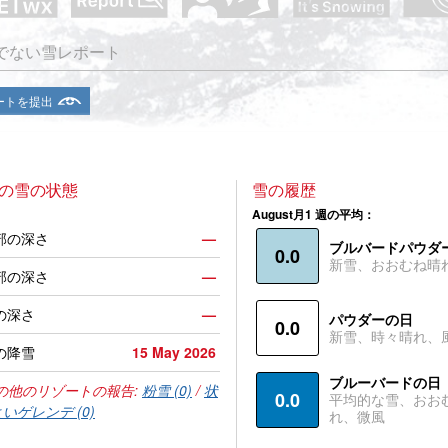
でない雪レポート
ートを提出
o の雪の状態
雪の履歴
August月1 週の平均：
部の深さ
—
ブルバードパウダ
0.0
新雪、おおむね晴
部の深さ
—
の深さ
—
パウダーの日
0.0
新雪、時々晴れ、
の降雪
15 May 2026
ブルーバードの日
の他のリゾートの報告:
粉雪 (0)
/
状
0.0
平均的な雪、おお
いゲレンデ (0)
れ、微風