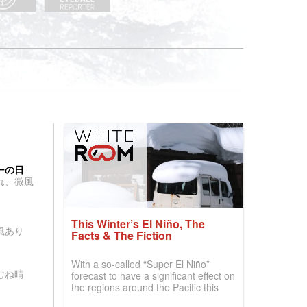
ーの日
れ、微風
This Winter’s El Niño, The
風あり
Facts & The Fiction
With a so-called “Super El Niño”
むね晴
forecast to have a significant effect on
the regions around the Pacific this
winter, the question skiers are asking