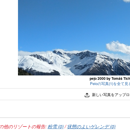
pejo 2000 by Tomáš Tic
Peioの写真(1)を全て見
新しい写真をアップロ
の他のリゾートの報告:
粉雪 (0)
/
状態のよいゲレンデ (0)