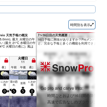
時間別を表示
のPeio 天気予報の概況
7〜16日目の天気概要：
35.0mm), 最大 火曜日の午
16日予報に興味がありますか？Proメンバーにな
い (最大 21°C 水曜日の午
と、完全な予報と多くの機能を利用できます。
14°C 火曜日の夜に). 風は
日
火曜日
11
Snow
Pro
夜］
午前
午後
夜］
にわか
雷の恐
にわか
並雨
雨
れ
雨
Go pro and carve into:
0
5
5
0
時間ごとおよび16日間の降雪予報
高速で広告なしのブラウジング