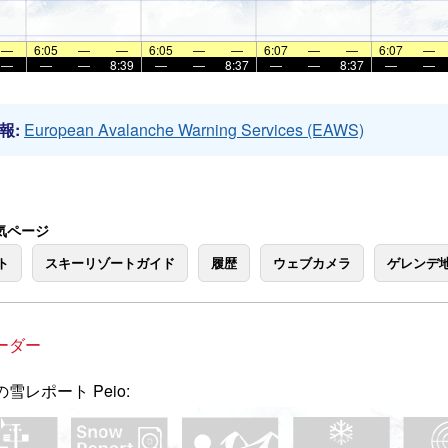
—
6:05
—
—
6:05
—
—
6:07
—
—
6:07
—
—
—
—
8:39
—
—
8:37
—
—
8:37
—
—
報:
European Avalanche Warning Services (EAWS)
人気ページ
ト
スキーリゾートガイド
履歴
ウェブカメラ
ゲレンデ
ーダー
雪レポート Peio: