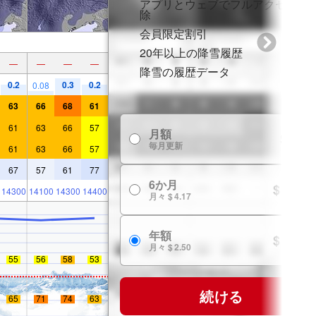
アプリとウェブでフルアクセスを
除
会員限定割引
20年以上の降雪履歴
—
—
—
—
降雪の履歴データ
0.2
0.3
0.2
0.08
63
66
68
61
61
63
66
57
月額
$ 7.99
毎月更新
61
63
66
57
67
57
61
77
6か月
$ 24.99
14300
14100
14300
14400
月々 $ 4.17
年額
$ 29.99
月々 $ 2.50
55
56
58
53
続ける
65
71
74
63