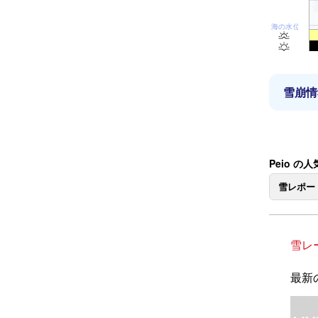
海の水位
雪崩情
Peio の
雪レポー
雪レ
最新の