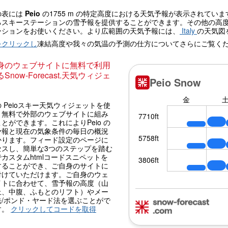
の表には
Peio
の1755 m の特定高度における天気予報が表示されてい
るスキーステーションの雪予報を提供することができます。その他の高
ーションをお使いください。より広範囲の天気予報には、
Italy
の天気図
をクリックし
凍結高度や我々の気温の予測の仕方についてさらにご覧く
身のウェブサイトに無料で利用
Snow-Forecast.天気ウィジェ
 Peioスキー天気ウィジェットを使
、無料で外部のウェブサイトに組み
とができます。これによりPeio の
予報と現在の気象条件の毎日の概況
かります。フィード設定のページに
セスし、簡単な3つのステップを踏む
カスタムhtmlコードスニペットを
することができ、ご自身のサイトに
付けていただけます。ご自身のウェ
イトに合わせて、雪予報の高度（山
上、中腹、ふもとのリフト）やメー
法/ポンド・ヤード法を選ぶことがで
す。
クリックしてコードを取得