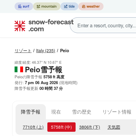
リゾート
Italy
(235)
Peio
緯度/経度:
46.37° N
10.67° E
Peio雪予報
Peioの降雪予報
5758
ft
高度
発行:
7 pm 06 Aug 2026
(現地時間)
降雪予報更新
00
時間
37
分
降雪予報
現在
雪の歴史
リゾート情報
7710
ft
(上)
5758
ft
(中)
3806
ft
(下)
天気図