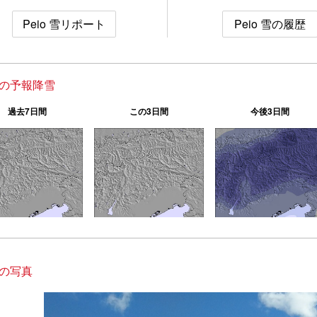
Peio 雪リポート
Peio 雪の履歴
o の予報降雪
過去7日間
この3日間
今後3日間
o の写真