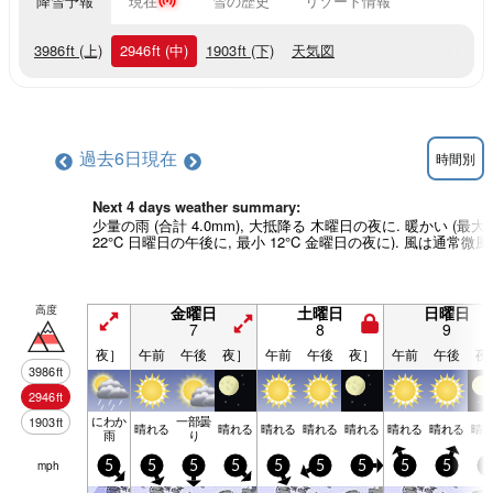
降雪予報
現在
雪の歴史
リゾート情報
3986
ft
(上)
2946
ft
(中)
1903
ft
(下)
天気図
過去6日
現在
時間別
Next 4 days weather summary:
少量の雨 (合計 4.0mm), 大抵降る 木曜日の夜に. 暖かい (最大
22°C 日曜日の午後に, 最小 12°C 金曜日の夜に). 風は通常微風
高度
金曜日
土曜日
日曜日
7
8
9
夜］
午前
午後
夜］
午前
午後
夜］
午前
午後
夜
3986
ft
2946
ft
にわか
一部曇
1903
ft
晴れる
晴れる
晴れる
晴れる
晴れる
晴れる
晴れる
晴
雨
り
mph
5
5
5
5
5
5
5
5
5
5