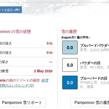
ートを提出
porovo の雪の状態
雪の履歴
August月1 週の平均：
部の深さ
0
in
ブルバードパウダ
0.0
新雪、おおむね晴
部の深さ
0
in
の深さ
—
パウダーの日
0.0
新雪、時々晴れ、
の降雪
2 May 2026
ブルーバードの日
aria
の他のリゾートの報告:
粉雪
0.0
平均的な雪、おお
状態のよいゲレンデ (0)
れ、微風
Pamporovo 雪リポート
Pamporovo 雪の履