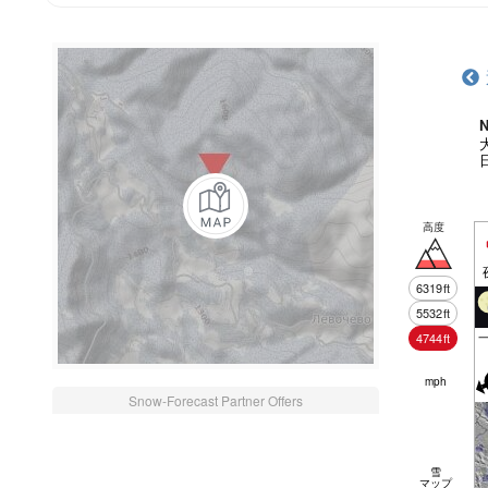
N
高度
6319
ft
5532
ft
4744
ft
mph
Snow-Forecast Partner Offers
雪
マップ