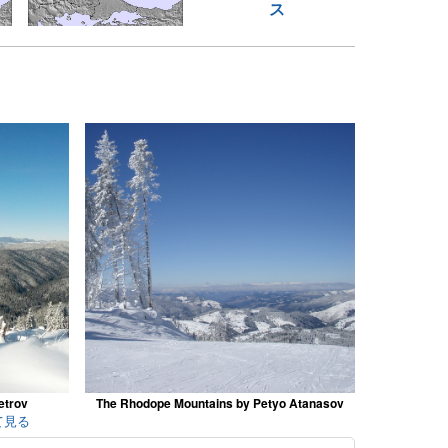
ス
etrov
The Rhodope Mountains by Petyo Atanasov
全て見る