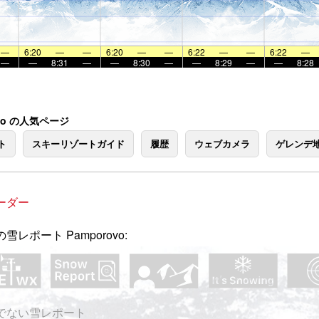
—
6:20
—
—
6:20
—
—
6:22
—
—
6:22
—
—
—
8:31
—
—
8:30
—
—
8:29
—
—
8:28
ovo の人気ページ
ト
スキーリゾートガイド
履歴
ウェブカメラ
ゲレンデ
ーダー
雪レポート Pamporovo:
でない雪レポート