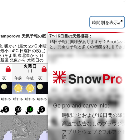
時間別を表示
のPamporovo 天気予報の概
7〜16日目の天気概要：
16日予報に興味がありますか？Proメンバーにな
 暖かい (最大 26°C 水曜
と、完全な予報と多くの機能を利用できます。
最小 14°C 日曜日の夜に).
 (そよ風 東北東から 月
 新風 北東から 水曜日の
).
日
火曜日
11
Snow
Pro
夜］
午前
午後
夜］
晴れる
晴れる
晴れる
晴れる
Go pro and carve into:
5
10
10
5
時間ごとおよび16日間の降雪予報
高速で広告なしのブラウジング
アプリとウェブでフルアクセスを
除