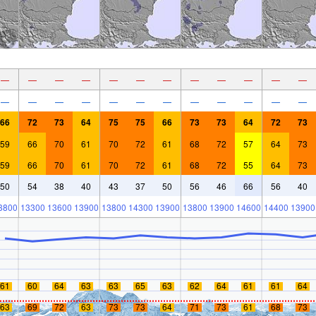
—
—
—
—
—
—
—
—
—
—
—
—
—
—
—
—
—
—
—
—
—
—
—
—
66
72
73
64
75
75
66
73
73
64
72
73
59
66
70
61
70
72
61
68
72
57
64
73
59
66
70
61
70
72
61
68
72
55
64
73
50
54
38
40
43
37
50
56
46
66
56
40
3800
13300
13600
13900
13800
14300
13900
13800
13900
14600
14400
13900
61
60
64
63
63
65
63
62
64
61
61
64
63
69
72
63
73
73
64
71
73
61
68
73