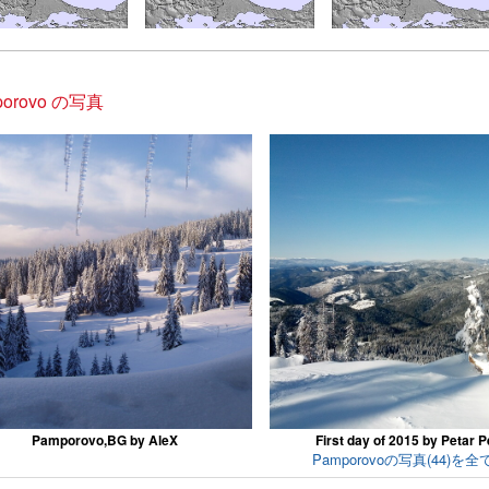
porovo の写真
Pamporovo,BG by AleX
First day of 2015 by Petar P
Pamporovoの写真(44)を