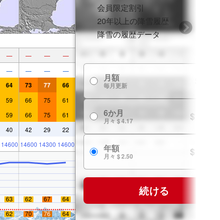
会員限定割引
20年以上の降雪履歴
降雪の履歴データ
—
—
—
—
—
—
—
—
月額
$ 7.99
64
73
77
66
毎月更新
59
66
75
61
6か月
$ 24.99
59
66
75
61
月々 $ 4.17
40
42
29
22
14600
14600
14300
14600
年額
$ 29.99
月々 $ 2.50
続ける
63
62
67
64
62
70
76
64