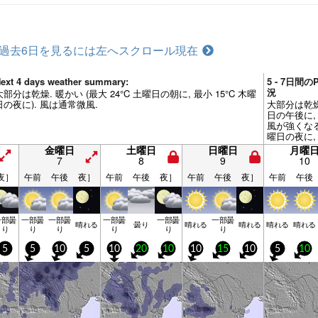
過去6日を見るには左へスクロール
現在
ext 4 days weather summary:
5 - 7日間
況
大部分は乾燥. 暖かい (最大 24°C 土曜日の朝に, 最小 15°C 木曜
日の夜に). 風は通常微風.
大部分は乾燥.
日の午後に, 
風が強くなる
曜日の夜に,
午前中までに
金曜日
土曜日
日曜日
月曜
7
8
9
10
夜］
午前
午後
夜］
午前
午後
夜］
午前
午後
夜］
午前
午後
一部曇
一部曇
一部曇
一部曇
一部曇
一部曇
晴れる
曇り
晴れる
晴れる
晴れる
晴れる
り
り
り
り
り
り
5
5
10
5
10
20
10
10
15
10
5
10