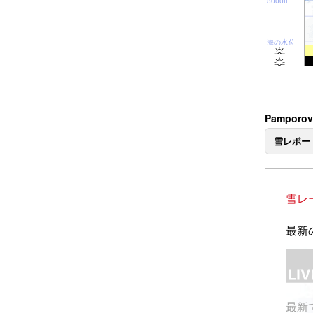
3000ft
海の水位
Pampor
雪レポー
雪レ
最新の
最新