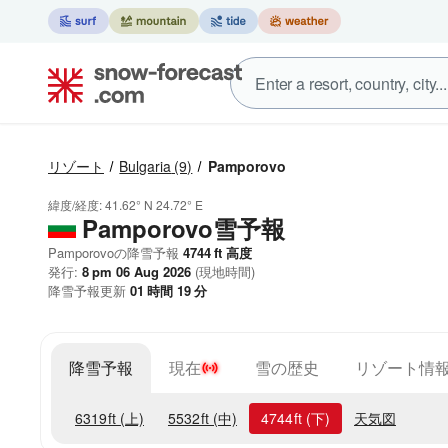
リゾート
Bulgaria
(9)
Pamporovo
緯度/経度:
41.62° N
24.72° E
Pamporovo雪予報
Pamporovoの降雪予報
4744
ft
高度
発行:
8 pm 06 Aug 2026
(現地時間)
降雪予報更新
01
時間
19
分
降雪予報
現在
雪の歴史
リゾート情
6319
ft
(上)
5532
ft
(中)
4744
ft
(下)
天気図