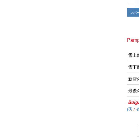
レポ
Pam
雪上
雪下
新雪
最後
Bulg
(0)
/