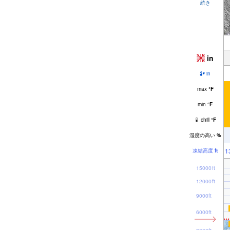
続き
in
in
max
°
F
min
°
F
chill
°
F
湿度の高い
%
1
凍結高度
ft
15000ft
12000ft
9000ft
6000ft