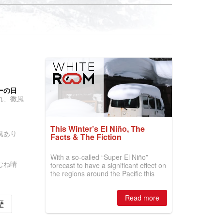
ーの日
れ、微風
This Winter’s El Niño, The
風あり
Facts & The Fiction
With a so-called “Super El Niño”
むね晴
forecast to have a significant effect on
the regions around the Pacific this
winter, the question skiers are asking
is simple: book now or wait, and
Read more
where are the best odds?
歴