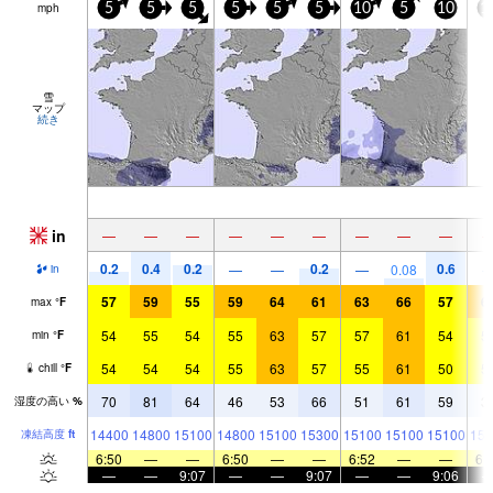
mph
5
5
5
5
5
5
10
5
10
1
雪
マップ
続き
in
—
—
—
—
—
—
—
—
—
0.2
0.4
0.2
0.2
0.6
—
—
—
0.08
in
57
59
55
59
64
61
63
66
57
6
max
°
F
54
55
54
55
63
57
57
61
54
5
min
°
F
54
54
54
55
63
57
55
61
50
5
chill
°
F
70
81
64
46
53
66
51
61
59
3
湿度の高い
%
14400
14800
15100
14800
15100
15300
15100
15100
15100
151
凍結高度
ft
6:50
—
—
6:50
—
—
6:52
—
—
6:
—
—
9:07
—
—
9:07
—
—
9:06