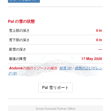
Pal の雪の状態
雪上部の深さ
0
in
雪下部の深さ
0
in
新雪の深さ
—
最後の降雪
17 May 2026
Andorra
の他のリゾートの報告:
粉雪 (0)
/
状態のよいゲレン
デ (0)
Pal 雪リポート
Snow-Forecast Partner Offers