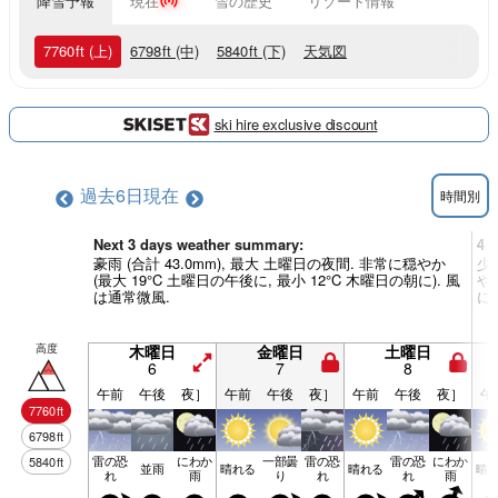
降雪予報
現在
雪の歴史
リゾート情報
7760
ft
(上)
6798
ft
(中)
5840
ft
(下)
天気図
ski hire exclusive discount
過去6日
現在
時間別
Next 3 days weather summary:
4 
豪雨 (合計 43.0mm), 最大 土曜日の夜間. 非常に穏やか
少
(最大 19°C 土曜日の午後に, 最小 12°C 木曜日の朝に). 風
やか
は通常微風.
に
高度
木曜日
金曜日
土曜日
6
7
8
午前
午後
夜］
午前
午後
夜］
午前
午後
夜］
午
7760
ft
6798
ft
雷の恐
にわか
一部曇
雷の恐
雷の恐
にわか
5840
ft
並雨
晴れる
晴れる
晴
れ
雨
り
れ
れ
雨