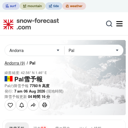
Andorra
(9)
Pal
緯度/経度:
42.56° N
1.46° E
Pal雪予報
Palの降雪予報
7760
ft
高度
発行:
7 am 06 Aug 2026
(現地時間)
降雪予報更新
04
時間
16
分