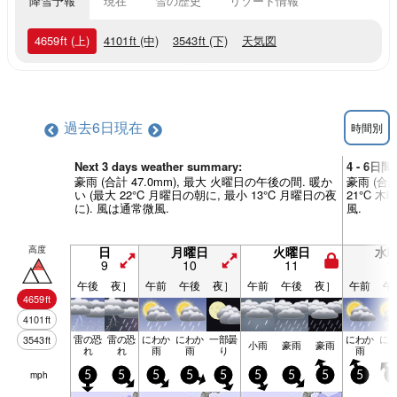
降雪予報
現在
雪の歴史
リゾート情報
4659
ft
(上)
4101
ft
(中)
3543
ft
(下)
天気図
過去6日
現在
時間別
Next 3 days weather summary:
4 - 6日
豪雨 (合計 47.0mm), 最大 火曜日の午後の間. 暖か
豪雨 (合計
い (最大 22°C 月曜日の朝に, 最小 13°C 月曜日の夜
21°C 
に). 風は通常微風.
風.
高度
日
月曜日
火曜日
水
9
10
11
1
午後
夜］
午前
午後
夜］
午前
午後
夜］
午前
午
4659
ft
4101
ft
雷の恐
雷の恐
にわか
にわか
一部曇
にわか
に
3543
ft
小雨
豪雨
豪雨
れ
れ
雨
雨
り
雨
mph
5
5
5
5
5
5
5
5
5
5