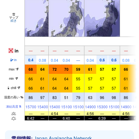
雪
マップ
続き
in
—
—
—
—
—
—
—
—
—
0.4
0.6
0.6
0.08
0.04
0.04
—
0.04
0.08
0.
in
68
64
72
70
59
61
57
57
66
6
max
°
F
66
61
64
64
55
57
57
57
61
6
min
°
F
66
61
64
64
55
57
57
57
61
6
chill
°
F
86
97
83
51
79
63
96
98
86
6
湿度の高い
%
15700
15400
15400
15100
15100
14900
15300
15100
14900
146
凍結高度
ft
—
—
4:54
—
—
4:56
—
—
4:56
6:42
—
—
6:40
—
—
6:39
—
—
6:
雪崩情報:
Japan Avalanche Network