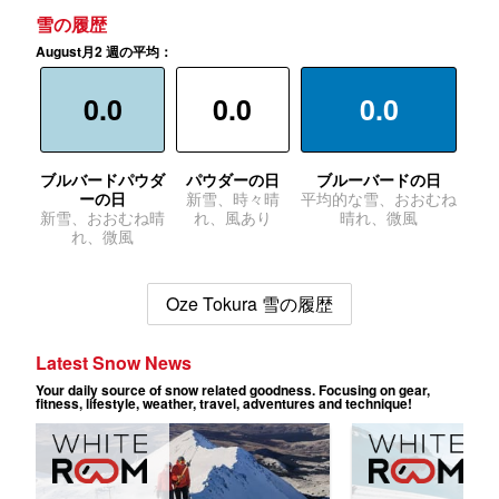
雪の履歴
August月2 週の平均：
0.0
0.0
0.0
ブルバードパウダ
パウダーの日
ブルーバードの日
ーの日
新雪、時々晴
平均的な雪、おおむね
新雪、おおむね晴
れ、風あり
晴れ、微風
れ、微風
Oze Tokura 雪の履歴