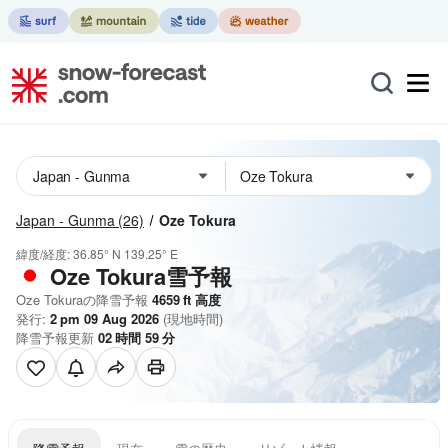
Japan - Gunma
(26)
Oze Tokura
緯度/経度:
36.85° N
139.25° E
Oze Tokura雪予報
Oze Tokuraの降雪予報
4659
ft
高度
発行:
2 pm 09 Aug 2026
(現地時間)
降雪予報更新
02
時間
59
分