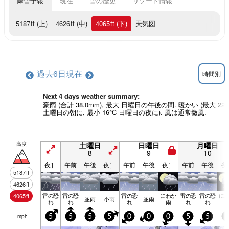
降雪予報
現在
雪の歴史
リゾート情報
5187
ft
(上)
4626
ft
(中)
4065
ft
(下)
天気図
過去6日
現在
時間別
Next 4 days weather summary:
豪雨 (合計 38.0mm), 最大 日曜日の午後の間. 暖かい (最大 22°
土曜日の朝に, 最小 16°C 日曜日の夜に). 風は通常微風.
高度
土曜日
日曜日
月曜日
8
9
10
夜］
午前
午後
夜］
午前
午後
夜］
午前
午後
夜
5187
ft
4626
ft
雷の恐
雷の恐
雷の恐
にわか
雷の恐
雷の恐
に
4065
ft
並雨
小雨
並雨
れ
れ
れ
雨
れ
れ
mph
5
5
5
5
0
0
0
5
5
5