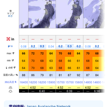
雪
マップ
続き
in
—
—
—
—
—
—
—
—
—
0.2
0.3
0.2
0.3
0.2
0.2
0.08
0.04
0.08
0.
in
66
72
72
64
70
68
64
70
68
5
max
°
F
64
70
68
63
68
66
61
68
64
5
min
°
F
64
70
68
63
68
66
61
68
64
5
chill
°
F
88
86
79
81
81
87
92
87
84
8
湿度の高い
%
16400
16200
16200
15900
15700
15700
15600
14800
14600
143
凍結高度
ft
—
4:52
—
—
4:52
—
—
4:52
—
—
—
6:40
—
—
6:39
—
—
6:38
雪崩情報:
Japan Avalanche Network