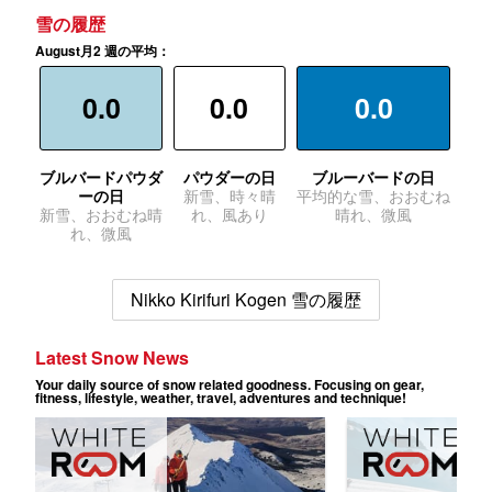
雪の履歴
August月2 週の平均：
0.0
0.0
0.0
ブルバードパウダ
パウダーの日
ブルーバードの日
ーの日
新雪、時々晴
平均的な雪、おおむね
新雪、おおむね晴
れ、風あり
晴れ、微風
れ、微風
Nikko Kirifuri Kogen 雪の履歴