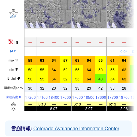
雪
マップ
続き
in
—
—
—
—
—
—
—
—
—
—
—
—
—
—
—
—
—
0.04
0.
in
59
63
64
57
63
64
55
61
64
5
max
°
F
50
55
64
52
55
64
50
55
63
4
min
°
F
50
55
64
52
55
64
48
54
63
4
chill
°
F
30
32
23
32
33
23
42
38
28
6
湿度の高い
%
17200
17100
18400
17600
17600
18500
17600
17700
18700
169
凍結高度
ft
—
6:13
—
—
6:13
—
—
6:13
—
—
—
8:07
—
—
8:07
—
—
8:06
雪崩情報:
Colorado Avalanche Information Center