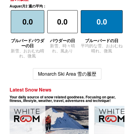
August月2 週の平均：
0.0
0.0
0.0
ブルバードパウダ
パウダーの日
ブルーバードの日
ーの日
新雪、時々晴
平均的な雪、おおむね
新雪、おおむね晴
れ、風あり
晴れ、微風
れ、微風
Monarch Ski Area 雪の履歴