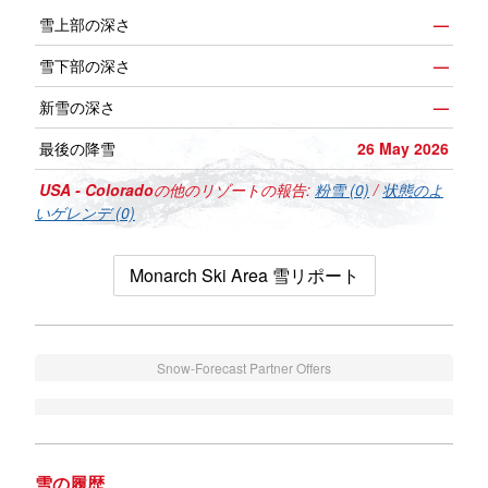
雪上部の深さ
—
雪下部の深さ
—
新雪の深さ
—
最後の降雪
26 May 2026
USA - Colorado
の他のリゾートの報告:
粉雪 (0)
/
状態のよ
いゲレンデ (0)
Monarch Ski Area 雪リポート
Snow-Forecast Partner Offers
雪の履歴