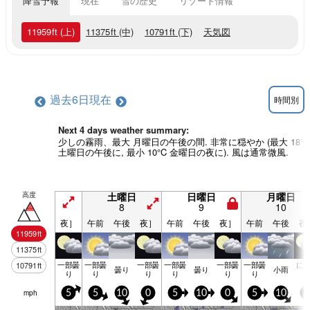
降雪予報
現在
雪の歴史
リゾート情報
11959
ft
(上)
11375
ft
(中)
10791
ft
(下)
天気図
過去6日
現在
時間別
Next 4 days weather summary:
少しの霧雨、最大 月曜日の午後の間. 非常に穏やか (最大 18°C
土曜日の午後に, 最小 10°C 金曜日の夜に). 風は通常微風.
高度
土曜日
日曜日
月曜日
8
9
10
夜］
午前
午後
夜］
午前
午後
夜］
午前
午後
夜
11959
ft
11375
ft
一部曇
一部曇
一部曇
一部曇
一部曇
一部曇
に
10791
ft
曇り
曇り
小雨
り
り
り
り
り
り
mph
5
5
10
0
5
10
0
5
10
5