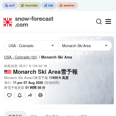
USA - Colorado
(32)
Monarch Ski Area
緯度/経度:
38.51° N
106.34° W
Monarch Ski Area雪予報
Monarch Ski Areaの降雪予報
11959
ft
高度
発行:
11 pm 07 Aug 2026
(現地時間)
降雪予報更新
01
時間
08
分