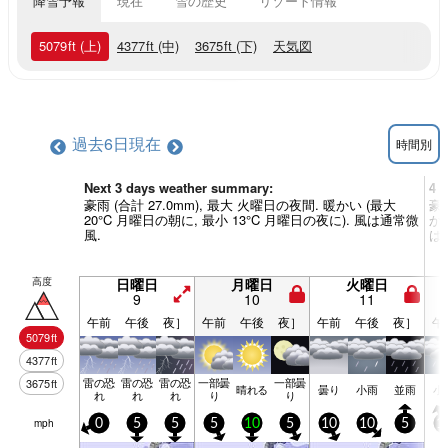
降雪予報
現在
雪の歴史
リゾート情報
5079
ft
(上)
4377
ft
(中)
3675
ft
(下)
天気図
過去6日
現在
時間別
Next 3 days weather summary:
4 
豪雨 (合計 27.0mm), 最大 火曜日の夜間. 暖かい (最大
豪
20°C 月曜日の朝に, 最小 13°C 月曜日の夜に). 風は通常微
か 
風.
は
高度
日曜日
月曜日
火曜日
9
10
11
午前
午後
夜］
午前
午後
夜］
午前
午後
夜］
午
5079
ft
4377
ft
雷の恐
雷の恐
雷の恐
一部曇
一部曇
3675
ft
晴れる
曇り
小雨
並雨
小
れ
れ
れ
り
り
mph
0
5
5
5
10
5
10
10
5
1