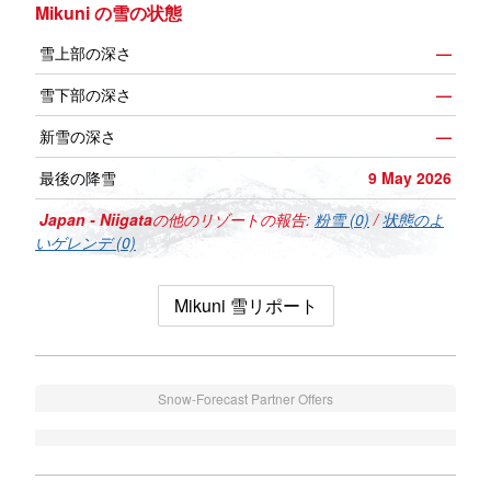
Mikuni の雪の状態
雪上部の深さ
—
雪下部の深さ
—
新雪の深さ
—
最後の降雪
9 May 2026
Japan - Niigata
の他のリゾートの報告:
粉雪 (0)
/
状態のよ
いゲレンデ (0)
Mikuni 雪リポート
Snow-Forecast Partner Offers