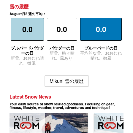
雪の履歴
August月2 週の平均：
0.0
0.0
0.0
ブルバードパウダ
パウダーの日
ブルーバードの日
ーの日
新雪、時々晴
平均的な雪、おおむね
新雪、おおむね晴
れ、風あり
晴れ、微風
れ、微風
Mikuni 雪の履歴