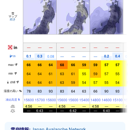
雪
マップ
続き
in
—
—
—
—
—
—
—
—
—
0.1
0.3
0.2
0.4
0.08
—
—
—
—
0.
in
66
66
64
68
66
59
59
57
57
5
max
°
F
64
64
61
63
61
55
59
57
55
5
min
°
F
64
64
61
63
59
54
57
55
54
5
chill
°
F
78
83
93
83
64
63
66
90
93
9
湿度の高い
%
15600
15700
15600
15600
15600
15400
14800
14600
15100
153
凍結高度
ft
4:56
—
—
4:56
—
—
4:58
—
—
4:
—
6:43
—
—
6:42
—
—
6:40
—
雪崩情報:
Japan Avalanche Network