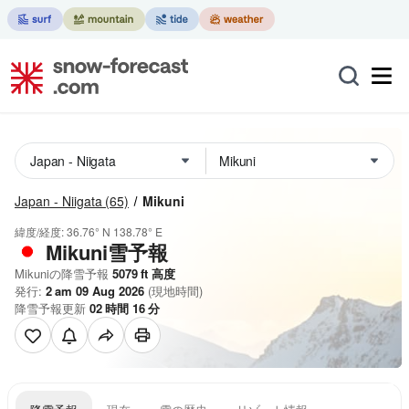
Japan - Niigata
(65)
Mikuni
緯度/経度:
36.76° N
138.78° E
Mikuni雪予報
Mikuniの降雪予報
5079
ft
高度
発行:
2 am 09 Aug 2026
(現地時間)
降雪予報更新
02
時間
16
分