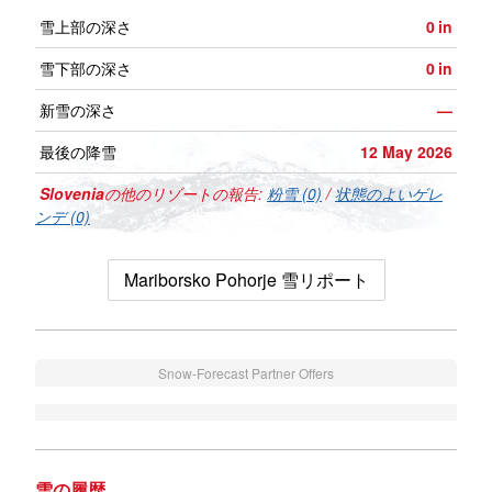
雪上部の深さ
0
in
雪下部の深さ
0
in
新雪の深さ
—
最後の降雪
12 May 2026
Slovenia
の他のリゾートの報告:
粉雪 (0)
/
状態のよいゲレ
ンデ (0)
Mariborsko Pohorje 雪リポート
Snow-Forecast Partner Offers
雪の履歴