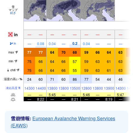
雪
マップ
続き
in
—
—
—
—
—
—
—
—
—
0.2
—
0.08
0.04
—
0.04
—
—
—
in
77
77
64
70
68
59
66
64
63
7
max
°
F
75
66
64
66
57
59
63
61
63
6
min
°
F
75
66
64
66
55
59
63
61
63
6
chill
°
F
24
60
71
60
86
77
54
44
46
4
湿度の高い
%
14300
14400
13800
13800
13500
12800
13800
13900
14300
146
凍結高度
ft
—
—
5:45
—
—
5:46
—
—
5:47
—
8:22
—
—
8:21
—
—
8:19
—
雪崩情報:
European Avalanche Warning Services
(EAWS)