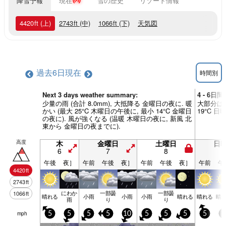
降雪予報
現在
雪の歴史
リゾート情報
4420
ft
(上)
2743
ft
(中)
1066
ft
(下)
天気図
過去6日
現在
時間別
Next 3 days weather summary:
4 - 6日
少量の雨 (合計 8.0mm), 大抵降る 金曜日の夜に. 暖
大部分は乾
かい (最大 25°C 木曜日の午後に, 最小 14°C 金曜日
19°C 
の夜に). 風が強くなる (温暖 木曜日の夜に, 新風 北
東から 金曜日の夜までに).
高度
木
金曜日
土曜日
日
6
7
8
9
午後
夜］
午前
午後
夜］
午前
午後
夜］
午前
午
4420
ft
2743
ft
にわか
一部曇
一部曇
1066
ft
晴れる
小雨
小雨
小雨
晴れる
晴れる
晴
雨
り
り
mph
5
5
5
5
10
5
5
5
5
5