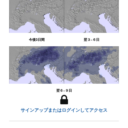
今後3日間
翌３−６日
翌６−９日
サインアップまたはログインしてアクセス