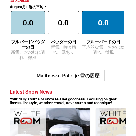
August月1 週の平均：
0.0
0.0
0.0
ブルバードパウダ
パウダーの日
ブルーバードの日
ーの日
新雪、時々晴
平均的な雪、おおむね
新雪、おおむね晴
れ、風あり
晴れ、微風
れ、微風
Mariborsko Pohorje 雪の履歴