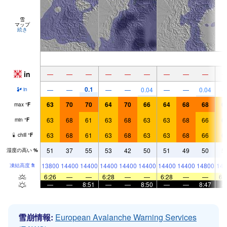
雪
マップ
続き
in
—
—
—
—
—
—
—
—
—
0.1
—
—
—
—
0.04
—
—
0.04
in
63
70
70
64
70
66
64
68
68
6
max
°
F
63
68
61
63
68
63
63
68
66
6
min
°
F
63
68
61
63
68
63
63
68
66
6
chill
°
F
51
37
55
53
42
50
51
49
50
5
湿度の高い
%
13800
14400
14400
14400
14400
14400
14400
14400
14800
148
凍結高度
ft
6:26
—
—
6:28
—
—
6:28
—
—
6:
—
—
8:51
—
—
8:50
—
—
8:47
雪崩情報:
European Avalanche Warning Services