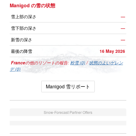
Manigod の雪の状態
雪上部の深さ
—
雪下部の深さ
—
新雪の深さ
—
最後の降雪
16 May 2026
France
の他のリゾートの報告:
粉雪 (0)
/
状態のよいゲレン
デ (0)
Manigod 雪リポート
Snow-Forecast Partner Offers