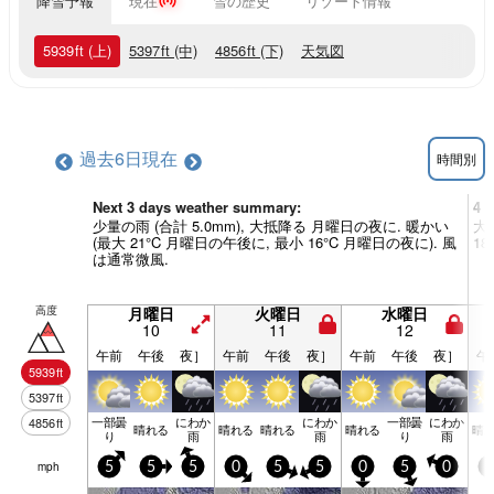
降雪予報
現在
雪の歴史
リゾート情報
5939
ft
(上)
5397
ft
(中)
4856
ft
(下)
天気図
過去6日
現在
時間別
Next 3 days weather summary:
4 
少量の雨 (合計 5.0mm), 大抵降る 月曜日の夜に. 暖かい
大
(最大 21°C 月曜日の午後に, 最小 16°C 月曜日の夜に). 風
1
は通常微風.
高度
月曜日
火曜日
水曜日
10
11
12
午前
午後
夜］
午前
午後
夜］
午前
午後
夜］
午
5939
ft
5397
ft
一部曇
にわか
にわか
一部曇
にわか
4856
ft
晴れる
晴れる
晴れる
晴れる
晴
り
雨
雨
り
雨
mph
5
5
5
0
5
5
0
5
0
0