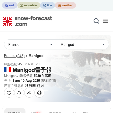
France
(248)
Manigod
緯度/経度:
45.87° N
6.37° E
Manigod雪予報
Manigodの降雪予報
5939
ft
高度
発行:
1 am 10 Aug 2026
(現地時間)
降雪予報更新
01
時間
29
分