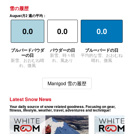
雪の履歴
August月2 週の平均：
0.0
0.0
0.0
ブルバードパウダ
パウダーの日
ブルーバードの日
ーの日
新雪、時々晴
平均的な雪、おおむね
新雪、おおむね晴
れ、風あり
晴れ、微風
れ、微風
Manigod 雪の履歴