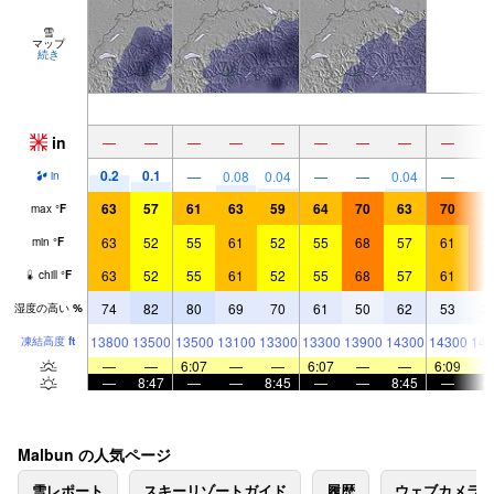
雪
マップ
続き
in
—
—
—
—
—
—
—
—
—
0.2
0.1
—
0.08
0.04
—
—
0.04
—
in
63
57
61
63
59
64
70
63
70
7
max
°
F
63
52
55
61
52
55
68
57
61
7
min
°
F
63
52
55
61
52
55
68
57
61
7
chill
°
F
74
82
80
69
70
61
50
62
53
3
湿度の高い
%
13800
13500
13500
13100
13300
13300
13900
14300
14300
146
凍結高度
ft
—
—
6:07
—
—
6:07
—
—
6:09
—
8:47
—
—
8:45
—
—
8:45
—
Malbun の人気ページ
雪レポート
スキーリゾートガイド
履歴
ウェブカメラ