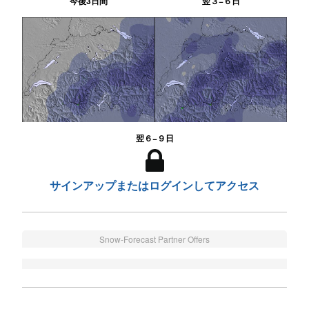
今後3日間
翌３−６日
翌６−９日
サインアップまたはログインしてアクセス
Snow-Forecast Partner Offers