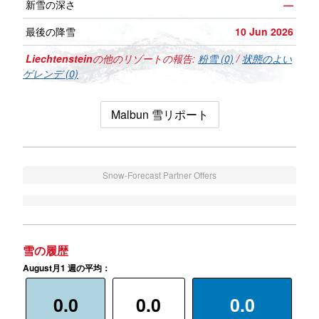
新雪の深さ
—
最後の降雪
10 Jun 2026
Liechtenstein
の他のリゾートの報告:
粉雪 (0)
/
状態のよい
ゲレンデ (0)
Malbun 雪リポート
Snow-Forecast Partner Offers
雪の履歴
August月1 週の平均：
0.0
0.0
0.0