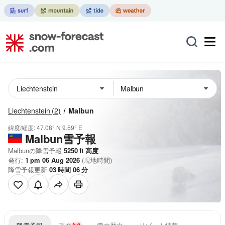
Liechtenstein
(2)
Malbun
緯度/経度:
47.08° N
9.59° E
Malbun雪予報
Malbunの降雪予報
5250
ft
高度
発行:
1 pm 06 Aug 2026
(現地時間)
降雪予報更新
03
時間
06
分