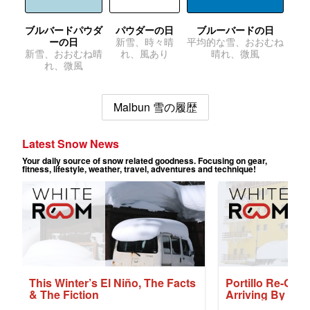
ブルバードパウダ
パウダーの日
ブルーバードの日
ーの日
新雪、時々晴
平均的な雪、おおむね
新雪、おおむね晴
れ、風あり
晴れ、微風
れ、微風
Malbun 雪の履歴