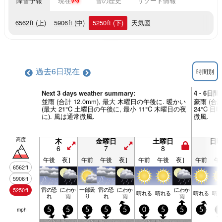
降雪予報
現在
雪の歴史
リゾート情報
6562
ft
(上)
5906
ft
(中)
5250
ft
(下)
天気図
過去6日
現在
時間別
Next 3 days weather summary:
4 - 6日
並雨 (合計 12.0mm), 最大 木曜日の午後に. 暖かい
豪雨 (合計
(最大 21°C 土曜日の午後に, 最小 11°C 木曜日の夜
24°C 
に). 風は通常微風.
微風.
高度
木
金曜日
土曜日
日
6
7
8
9
午後
夜］
午前
午後
夜］
午前
午後
夜］
午前
午
6562
ft
5906
ft
雷の恐
にわか
一部曇
雷の恐
にわか
にわか
5250
ft
晴れる
晴れる
晴れる
晴
れ
雨
り
れ
雨
雨
mph
5
5
5
5
5
0
5
5
5
5