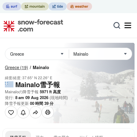
Greece
(19)
Mainalo
緯度/経度:
37.65° N
22.26° E
Mainalo雪予報
Mainaloの降雪予報
5971
ft
高度
発行:
8 am 09 Aug 2026
(現地時間)
降雪予報更新
00
時間
39
分