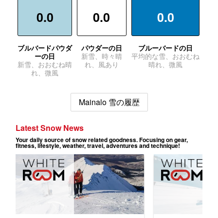
0.0
0.0
0.0
ブルバードパウダ
パウダーの日
ブルーバードの日
ーの日
新雪、時々晴
平均的な雪、おおむね
新雪、おおむね晴
れ、風あり
晴れ、微風
れ、微風
Mainalo 雪の履歴