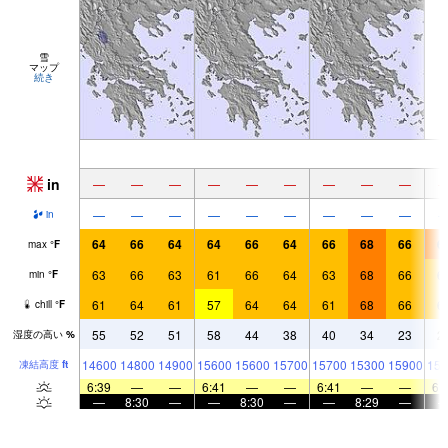
雪
マップ
続き
in
—
—
—
—
—
—
—
—
—
—
—
—
—
—
—
—
—
—
in
64
66
64
64
66
64
66
68
66
6
max
°
F
63
66
63
61
66
64
63
68
66
6
min
°
F
61
64
61
57
64
64
61
68
66
6
chill
°
F
55
52
51
58
44
38
40
34
23
2
湿度の高い
%
14600
14800
14900
15600
15600
15700
15700
15300
15900
157
凍結高度
ft
6:39
—
—
6:41
—
—
6:41
—
—
6:
—
8:30
—
—
8:30
—
—
8:29
—