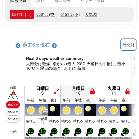
降雪予報
現在
雪の歴史
リゾート情報
5971
ft
(上)
5561
ft
(中)
5151
ft
(下)
天気図
過去6日
現在
時間別
Next 3 days weather summary:
4 
大部分は乾燥. 暖かい (最大 20°C 火曜日の午後に, 最小
大
16°C 月曜日の朝に). おもに 新風.
1
の
高度
日曜日
月曜日
火曜日
9
10
11
午前
午後
夜］
午前
午後
夜］
午前
午後
夜］
午
5971
ft
5561
ft
一部曇
5151
ft
晴れる
晴れる
晴れる
晴れる
晴れる
晴れる
晴れる
晴れる
晴
り
mph
10
15
15
15
15
10
15
15
20
2