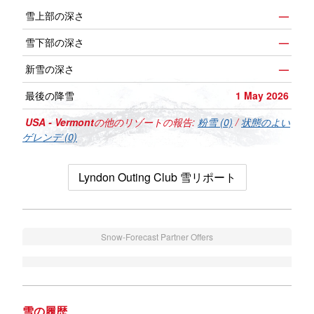
雪上部の深さ
—
雪下部の深さ
—
新雪の深さ
—
最後の降雪
1 May 2026
USA - Vermont
の他のリゾートの報告:
粉雪 (0)
/
状態のよい
ゲレンデ (0)
Lyndon Outing Club 雪リポート
Snow-Forecast Partner Offers
雪の履歴