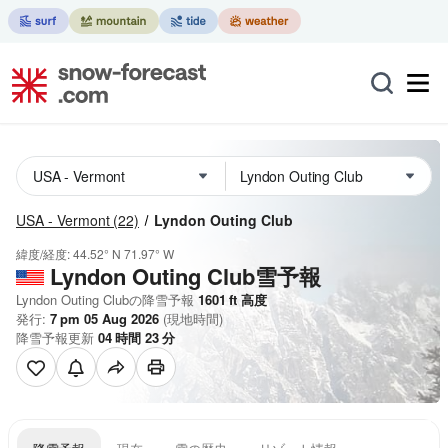
USA - Vermont
(22)
Lyndon Outing Club
緯度/経度:
44.52° N
71.97° W
Lyndon Outing Club雪予報
Lyndon Outing Clubの降雪予報
1601
ft
高度
発行:
7 pm 05 Aug 2026
(現地時間)
降雪予報更新
04
時間
23
分