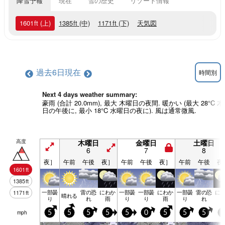
降雪予報
現在
雪の歴史
リゾート情報
1601
ft
(上)
1385
ft
(中)
1171
ft
(下)
天気図
過去6日
現在
時間別
Next 4 days weather summary:
豪雨 (合計 20.0mm), 最大 木曜日の夜間. 暖かい (最大 28°C 
日の午後に, 最小 18°C 水曜日の夜に). 風は通常微風.
高度
木曜日
金曜日
土曜日
6
7
8
夜］
午前
午後
夜］
午前
午後
夜］
午前
午後
夜
1601
ft
1385
ft
一部曇
雷の恐
にわか
一部曇
一部曇
にわか
一部曇
雷の恐
に
1171
ft
晴れる
り
れ
雨
り
り
雨
り
れ
mph
5
5
5
5
5
0
5
5
5
5