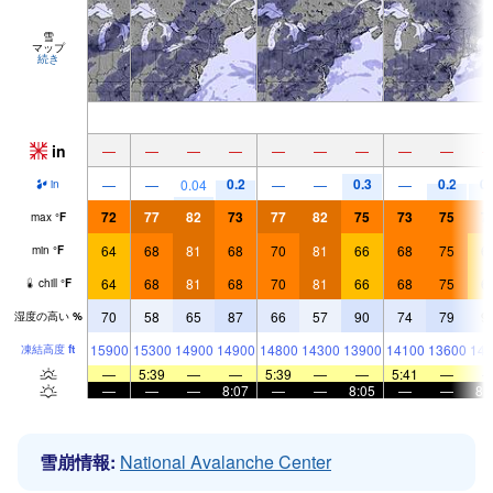
雪
マップ
続き
in
—
—
—
—
—
—
—
—
—
0.2
0.3
0.2
0.
—
—
0.04
—
—
—
in
72
77
82
73
77
82
75
73
75
7
max
°
F
64
68
81
68
70
81
66
68
75
6
min
°
F
64
68
81
68
70
81
66
68
75
6
chill
°
F
70
58
65
87
66
57
90
74
79
9
湿度の高い
%
15900
15300
14900
14900
14800
14300
13900
14100
13600
143
凍結高度
ft
—
5:39
—
—
5:39
—
—
5:41
—
—
—
—
8:07
—
—
8:05
—
—
8:
雪崩情報:
National Avalanche Center