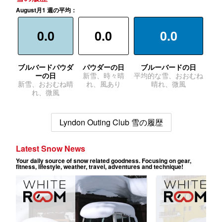
August月1 週の平均：
0.0
0.0
0.0
ブルバードパウダ
パウダーの日
ブルーバードの日
ーの日
新雪、時々晴
平均的な雪、おおむね
新雪、おおむね晴
れ、風あり
晴れ、微風
れ、微風
Lyndon Outing Club 雪の履歴