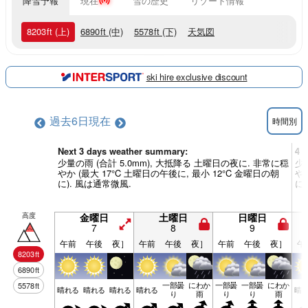
降雪予報
現在
雪の歴史
リゾート情報
8203
ft
(上)
6890
ft
(中)
5578
ft
(下)
天気図
ski hire exclusive discount
過去6日
現在
時間別
Next 3 days weather summary:
4 
少量の雨 (合計 5.0mm), 大抵降る 土曜日の夜に. 非常に穏
少
やか (最大 17°C 土曜日の午後に, 最小 12°C 金曜日の朝
やか
に). 風は通常微風.
に
高度
金曜日
土曜日
日曜日
7
8
9
午前
午後
夜］
午前
午後
夜］
午前
午後
夜］
午
8203
ft
6890
ft
一部曇
にわか
一部曇
一部曇
にわか
5578
ft
晴れる
晴れる
晴れる
晴れる
晴
り
雨
り
り
雨