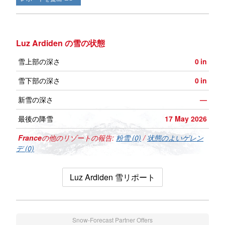
Luz Ardiden の雪の状態
雪上部の深さ
0
in
雪下部の深さ
0
in
新雪の深さ
—
最後の降雪
17 May 2026
France
の他のリゾートの報告:
粉雪 (0)
/
状態のよいゲレン
デ (0)
Luz Ardiden 雪リポート
Snow-Forecast Partner Offers