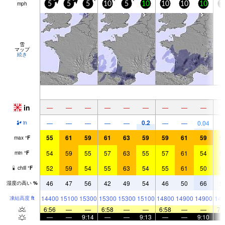
mph
5
5
5
10
5
10
10
10
10
1
雪
マップ
続き
in
—
—
—
—
—
—
—
—
—
0.2
—
—
—
—
—
—
—
0.04
in
55
61
59
61
63
59
59
61
59
5
max
°
F
54
59
55
57
63
55
57
61
54
5
min
°
F
52
59
54
55
63
54
55
61
50
5
chill
°
F
46
47
56
42
49
54
46
50
66
5
湿度の高い
%
14400
15100
15300
15300
15300
15100
14800
14900
14900
144
凍結高度
ft
6:56
—
—
6:58
—
—
6:58
—
—
7:
—
—
9:14
—
—
9:13
—
—
9:10