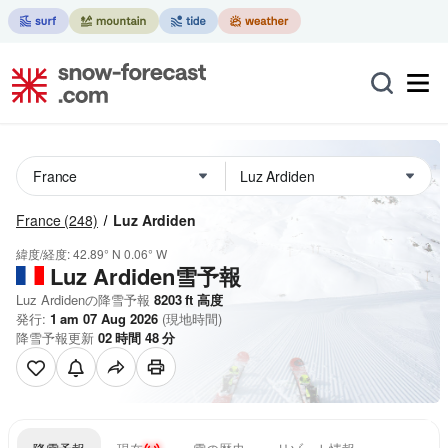
France
(248)
Luz Ardiden
緯度/経度:
42.89° N
0.06° W
Luz Ardiden雪予報
Luz Ardidenの降雪予報
8203
ft
高度
発行:
1 am 07 Aug 2026
(現地時間)
降雪予報更新
02
時間
48
分