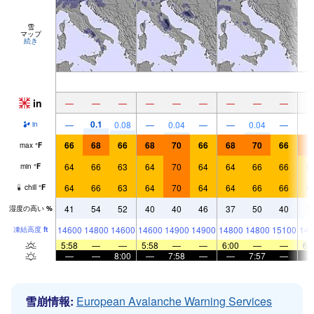
雪
マップ
続き
in
—
—
—
—
—
—
—
—
—
0.1
—
0.08
—
0.04
—
—
0.04
—
in
66
68
66
68
70
66
68
70
66
7
max
°
F
64
66
63
64
70
64
64
66
66
6
min
°
F
64
66
63
64
70
64
64
66
66
6
chill
°
F
41
54
52
40
40
46
37
50
40
3
湿度の高い
%
14600
14800
14600
14600
14900
14900
14800
14800
15100
149
凍結高度
ft
5:58
—
—
5:58
—
—
6:00
—
—
6:
—
—
8:00
—
7:58
—
—
7:57
—
雪崩情報:
European Avalanche Warning Services