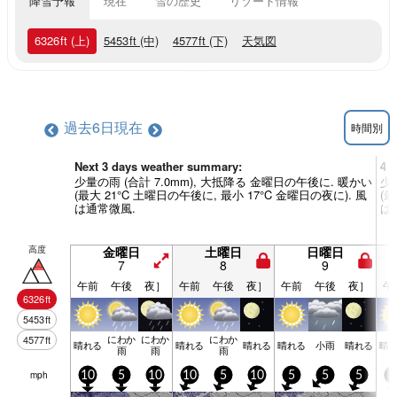
降雪予報
現在
雪の歴史
リゾート情報
6326
ft
(上)
5453
ft
(中)
4577
ft
(下)
天気図
過去6日
現在
時間別
Next 3 days weather summary:
4 
少量の雨 (合計 7.0mm), 大抵降る 金曜日の午後に. 暖かい
少
(最大 21°C 土曜日の午後に, 最小 17°C 金曜日の夜に). 風
(最
は通常微風.
は
高度
金曜日
土曜日
日曜日
7
8
9
午前
午後
夜］
午前
午後
夜］
午前
午後
夜］
午
6326
ft
5453
ft
にわか
にわか
にわか
4577
ft
晴れる
晴れる
晴れる
晴れる
小雨
晴れる
晴
雨
雨
雨
mph
10
5
10
10
5
10
5
5
5
5