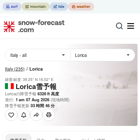
Italy
(235)
Lorica
緯度/経度:
39.25° N
16.52° E
Lorica雪予報
Loricaの降雪予報
6326
ft
高度
発行:
1 am 07 Aug 2026
(現地時間)
降雪予報更新
03
時間
46
分