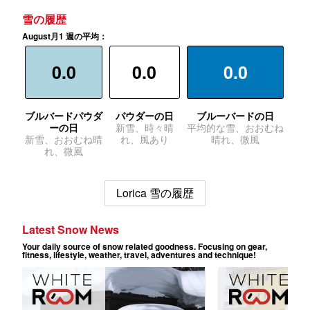
雪の履歴
August月1 週の平均：
0.0
0.0
0.0
ブルバードパウダ
パウダーの日
ブルーバードの日
ーの日
新雪、時々晴
平均的な雪、おおむね
新雪、おおむね晴
れ、風あり
晴れ、微風
れ、微風
Lorica 雪の履歴