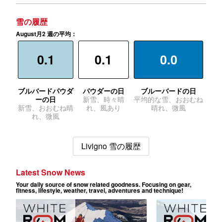
雪の履歴
August月2 週の平均：
0.1
0.1
0.0
ブルバードパウダ
パウダーの日
ブルーバードの日
ーの日
新雪、時々晴
平均的な雪、おおむね
新雪、おおむね晴
れ、風あり
晴れ、微風
れ、微風
Livigno 雪の履歴