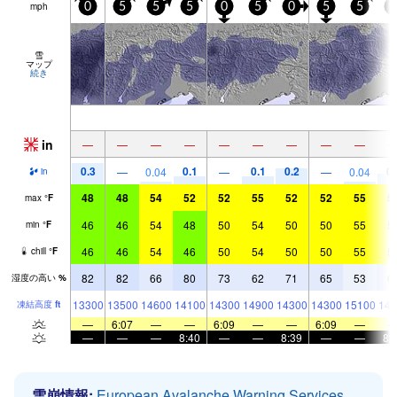
mph
0
5
5
5
0
5
0
5
5
0
雪
マップ
続き
in
—
—
—
—
—
—
—
—
—
0.3
0.1
0.1
0.2
0.
—
0.04
—
—
0.04
in
48
48
54
52
52
55
52
52
55
5
max
°
F
46
46
54
48
50
54
50
50
55
5
min
°
F
46
46
54
46
50
54
50
50
55
5
chill
°
F
82
82
66
80
73
62
71
65
53
6
湿度の高い
%
13300
13500
14600
14100
14300
14900
14300
14300
15100
144
凍結高度
ft
—
6:07
—
—
6:09
—
—
6:09
—
—
—
—
8:40
—
—
8:39
—
—
8:
雪崩情報:
European Avalanche Warning Services