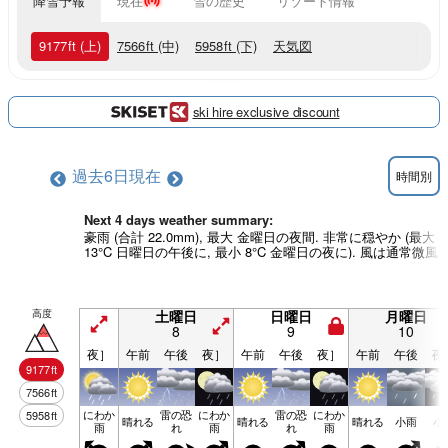
降雪予報
現在
雪の歴史
リゾート情報
9177
ft
(上)
7566
ft
(中)
5958
ft
(下)
天気図
ski hire exclusive discount
過去6日
現在
時間別
Next 4 days weather summary:
豪雨 (合計 22.0mm), 最大 金曜日の夜間. 非常に穏やか (最大
13°C 日曜日の午後に, 最小 8°C 金曜日の夜に). 風は通常微風.
高度
土曜日
日曜日
月曜日
8
9
10
夜］
午前
午後
夜］
午前
午後
夜］
午前
午後
夜
9177
ft
7566
ft
にわか
雷の恐
にわか
雷の恐
にわか
5958
ft
晴れる
晴れる
晴れる
小雨
小
雨
れ
雨
れ
雨