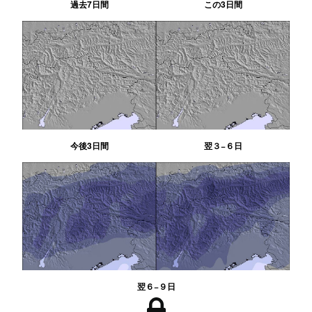
過去7日間
この3日間
今後3日間
翌３−６日
翌６−９日