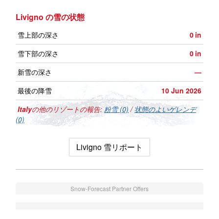
Livigno の雪の状態
雪上部の深さ
0
in
雪下部の深さ
0
in
新雪の深さ
—
最後の降雪
10 Jun 2026
Italy
の他のリゾートの報告:
粉雪 (0)
/
状態のよいゲレンデ
(0)
Livigno 雪リポート
Snow-Forecast Partner Offers