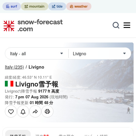
Italy
(235)
Livigno
緯度/経度:
46.53° N
10.11° E
Livigno雪予報
Livignoの降雪予報
9177
ft
高度
発行:
7 pm 07 Aug 2026
(現地時間)
降雪予報更新
01
時間
48
分