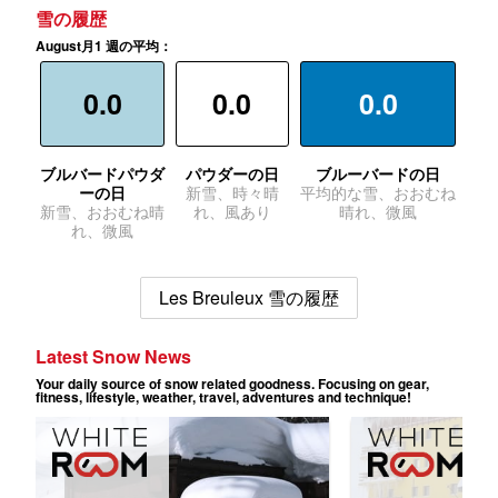
雪の履歴
August月1 週の平均：
0.0
0.0
0.0
ブルバードパウダ
パウダーの日
ブルーバードの日
ーの日
新雪、時々晴
平均的な雪、おおむね
新雪、おおむね晴
れ、風あり
晴れ、微風
れ、微風
Les Breuleux 雪の履歴