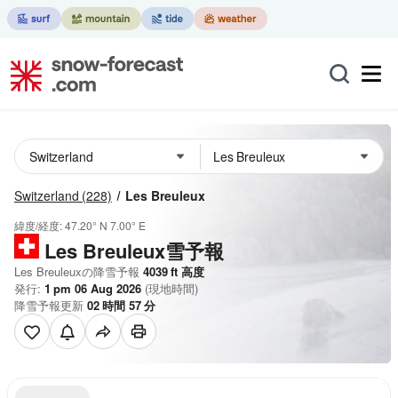
Switzerland
(228)
Les Breuleux
緯度/経度:
47.20° N
7.00° E
Les Breuleux雪予報
Les Breuleuxの降雪予報
4039
ft
高度
発行:
1 pm 06 Aug 2026
(現地時間)
降雪予報更新
02
時間
57
分