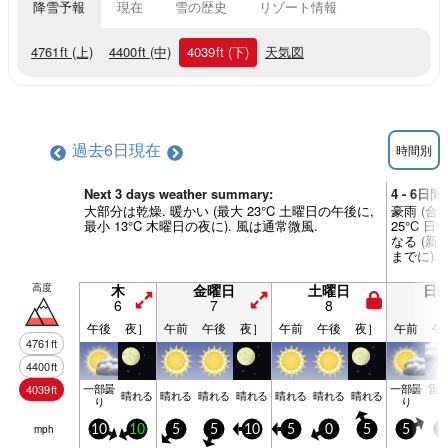
降雪予報
現在
雪の歴史
リゾート情報
4761
ft
(上)
4400
ft
(中)
4039
ft
(下)
天気図
過去6日
現在
時間別
Next 3 days weather summary:
4 - 6日
大部分は乾燥. 暖かい (最大 23°C 土曜日の午後に,
豪雨 (合計
最小 13°C 木曜日の夜に). 風は通常微風.
25°C 
なる (新
までに).
高度
木
金曜日
土曜日
日
6
7
8
9
午後
夜］
午前
午後
夜］
午前
午後
夜］
午前
午
4761
ft
4400
ft
一部曇
一部曇
雷
4039
ft
晴れる
晴れる
晴れる
晴れる
晴れる
晴れる
晴れる
り
り
mph
10
10
5
5
10
5
0
5
5
5