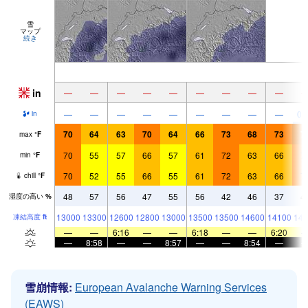
雪
マップ
続き
in
—
—
—
—
—
—
—
—
—
—
—
—
—
—
—
—
—
—
0.
in
70
64
63
70
64
66
73
68
73
7
max
°
F
70
55
57
66
57
61
72
63
66
7
min
°
F
70
52
55
66
55
61
72
63
66
7
chill
°
F
48
57
56
47
55
56
42
46
37
4
湿度の高い
%
13000
13300
12600
12800
13000
13500
13500
14600
14100
141
凍結高度
ft
—
—
6:16
—
—
6:18
—
—
6:20
—
8:58
—
—
8:57
—
—
8:54
—
雪崩情報:
European Avalanche Warning Services
(EAWS)