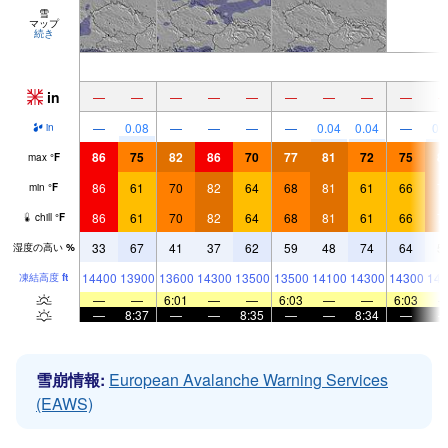
雪
マップ
続き
in
—
—
—
—
—
—
—
—
—
—
0.08
—
—
—
—
0.04
0.04
—
0.
in
86
75
82
86
70
77
81
72
75
8
max
°
F
86
61
70
82
64
68
81
61
66
7
min
°
F
86
61
70
82
64
68
81
61
66
7
chill
°
F
33
67
41
37
62
59
48
74
64
5
湿度の高い
%
14400
13900
13600
14300
13500
13500
14100
14300
14300
146
凍結高度
ft
—
—
6:01
—
—
6:03
—
—
6:03
—
8:37
—
—
8:35
—
—
8:34
—
雪崩情報:
European Avalanche Warning Services
(EAWS)