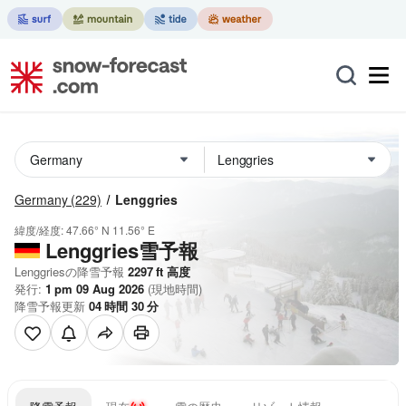
Germany
(229)
Lenggries
緯度/経度:
47.66° N
11.56° E
Lenggries雪予報
Lenggriesの降雪予報
2297
ft
高度
発行:
1 pm 09 Aug 2026
(現地時間)
降雪予報更新
04
時間
30
分