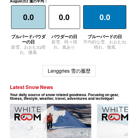
August月2 週の平均：
0.0
0.0
0.0
ブルバードパウダ
パウダーの日
ブルーバードの日
ーの日
新雪、時々晴
平均的な雪、おおむね
新雪、おおむね晴
れ、風あり
晴れ、微風
れ、微風
Lenggries 雪の履歴