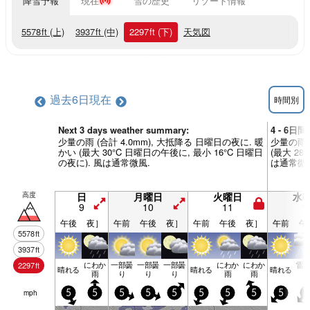
降雪予報
現在
雪の歴史
リゾート情報
5578
ft
(上)
3937
ft
(中)
2297
ft
(下)
天気図
過去6日
現在
時間別
Next 3 days weather summary:
4 - 6日
少量の雨 (合計 4.0mm), 大抵降る 日曜日の夜に. 暖
少量の雨 
かい (最大 30°C 日曜日の午後に, 最小 16°C 日曜日
(最大 28
の夜に). 風は通常微風.
は通常微
高度
日
月曜日
火曜日
水
9
10
11
1
午後
夜］
午前
午後
夜］
午前
午後
夜］
午前
午
5578
ft
3937
ft
にわか
一部曇
一部曇
一部曇
にわか
にわか
雷
2297
ft
晴れる
晴れる
晴れる
雨
り
り
り
雨
雨
mph
5
5
5
5
5
5
5
5
5
5