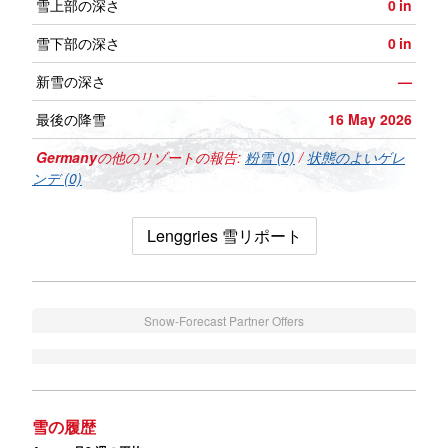
雪上部の深さ
0
in
雪下部の深さ
0
in
新雪の深さ
—
最後の降雪
16 May 2026
Germany
の他のリゾートの報告:
粉雪 (0)
/
状態のよいゲレ
ンデ (0)
Lenggries 雪リポート
Snow-Forecast Partner Offers
雪の履歴