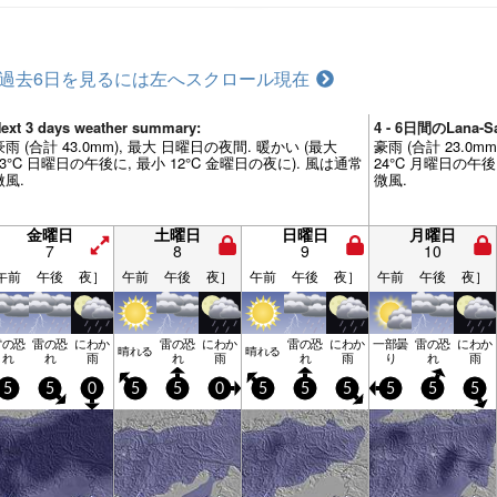
過去6日を見るには左へスクロール
現在
ext 3 days weather summary:
4 - 6日間のLana-
豪雨 (合計 43.0mm), 最大 日曜日の夜間. 暖かい (最大
豪雨 (合計 23.0m
23°C 日曜日の午後に, 最小 12°C 金曜日の夜に). 風は通常
24°C 月曜日の午後
微風.
微風.
金曜日
土曜日
日曜日
月曜日
7
8
9
10
午前
午後
夜］
午前
午後
夜］
午前
午後
夜］
午前
午後
夜］
雷の恐
雷の恐
にわか
雷の恐
にわか
雷の恐
にわか
一部曇
雷の恐
にわか
晴れる
晴れる
れ
れ
雨
れ
雨
れ
雨
り
れ
雨
5
5
0
5
5
0
5
5
5
5
5
5