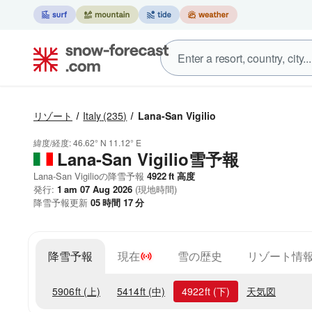
リゾート
Italy
(235)
Lana-San Vigilio
緯度/経度:
46.62° N
11.12° E
Lana-San Vigilio雪予報
Lana-San Vigilioの降雪予報
4922
ft
高度
発行:
1 am 07 Aug 2026
(現地時間)
降雪予報更新
05
時間
17
分
降雪予報
現在
雪の歴史
リゾート情
5906
ft
(上)
5414
ft
(中)
4922
ft
(下)
天気図