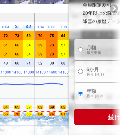
会員限定割引
20年以上の降雪履歴
—
—
—
—
—
—
降雪の履歴データ
0.1
0.2
0.04
0.04
0.08
0.08
72
73
59
70
75
64
61
66
54
59
73
57
月額
毎月更新
61
66
54
59
73
57
48
66
71
52
38
68
6か月
14300
14100
14300
14100
14600
14100
月々 $ 4.17
年額
月々 $ 2.50
64
65
57
62
69
62
66
70
56
64
74
61
続ける