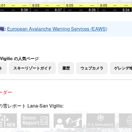
6:01
—
—
6:03
—
—
6:05
—
—
6:05
—
—
—
—
8:38
—
—
8:37
—
—
8:36
—
—
8:34
報:
European Avalanche Warning Services (EAWS)
n Vigilio の人気ページ
ト
スキーリゾートガイド
履歴
ウェブカメラ
ゲレンデ
ーダー
雪レポート Lana-San Vigilio: