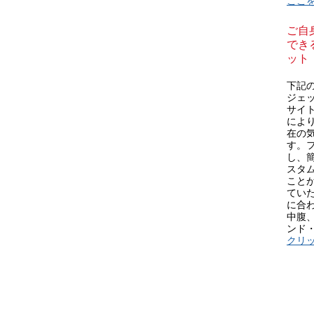
ここ
ご自
できる
ット
下記の 
ジェ
サイ
によりL
在の
す。
し、
スタム
こと
てい
に合
中腹
ンド
クリ