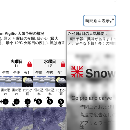
時間別を表示
San Vigilio 天気予報の概況
7〜16日目の天気概要：
m), 最大 月曜日の夜間. 暖かい (最大
16日予報に興味がありますか？Pro
に, 最小 12°C 火曜日の夜に). 風は通常
と、完全な予報と多くの機能を利用
火曜日
水曜日
11
12
Snow
Pr
午前
午後
夜］
午前
午後
夜］
雷の恐
雷の恐
にわか
雷の恐
雷の恐
にわか
れ
れ
雨
れ
れ
雨
Go pro and carve into:
5
5
5
5
5
5
時間ごとおよび16日間
高速で広告なしのブラ
アプリとウェブでフル
除