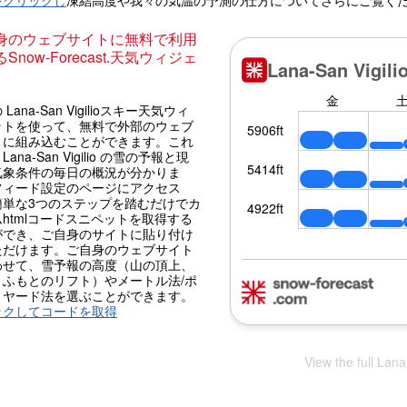
をクリックし
凍結高度や我々の気温の予測の仕方についてさらにご覧く
身のウェブサイトに無料で利用
Snow-Forecast.天気ウィジェ
Lana-San Vigilioスキー天気ウィ
ットを使って、無料で外部のウェブ
トに組み込むことができます。これ
ana-San Vigilio の雪の予報と現
気象条件の毎日の概況が分かりま
フィード設定のページにアクセス
簡単な3つのステップを踏むだけでカ
htmlコードスニペットを取得する
ができ、ご自身のサイトに貼り付け
ただけます。ご自身のウェブサイト
わせて、雪予報の高度（山の頂上、
、ふもとのリフト）やメートル法/ポ
・ヤード法を選ぶことができます。
ックしてコードを取得
View the full Lana