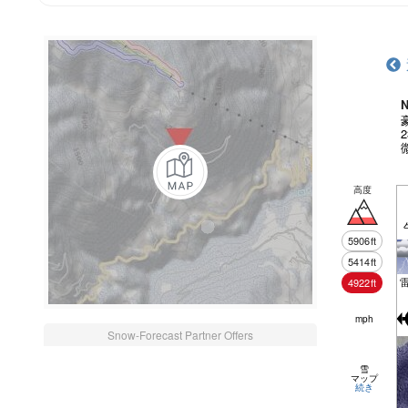
N
高度
5906
ft
5414
ft
4922
ft
mph
Snow-Forecast Partner Offers
雪
マップ
続き