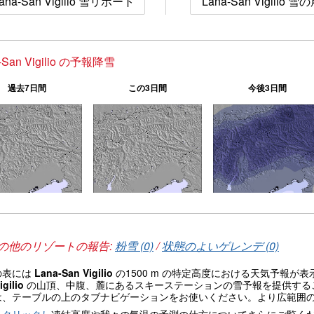
ana-San Vigilio 雪リポート
Lana-San Vigilio 
-San Vigilio の予報降雪
過去7日間
この3日間
今後3日間
の他のリゾートの報告:
粉雪 (0)
/
状態のよいゲレンデ (0)
の表には
Lana-San Vigilio
の1500 m の特定高度における天気予報
igilio
の山頂、中腹、麓にあるスキーステーションの雪予報を提供する
は、テーブルの上のタブナビゲーションをお使いください。より広範囲