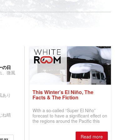
ーの日
れ、微風
This Winter’s El Niño, The
風あり
Facts & The Fiction
With a so-called “Super El Niño”
むね晴
forecast to have a significant effect on
the regions around the Pacific this
winter, the question skiers are asking
is simple: book now or wait, and
Read more
where are the best odds?