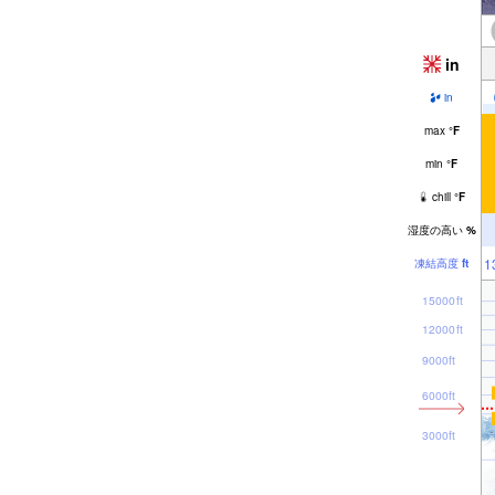
in
in
max
°
F
min
°
F
chill
°
F
湿度の高い
%
1
凍結高度
ft
15000ft
12000ft
9000ft
6000ft
3000ft