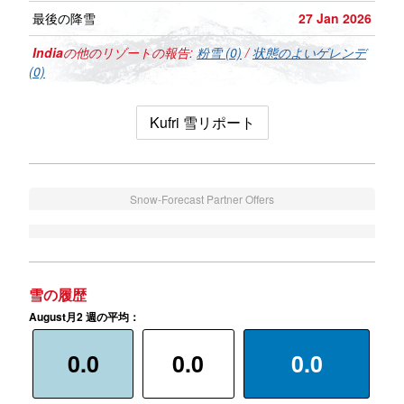
最後の降雪
27 Jan 2026
India
の他のリゾートの報告:
粉雪 (0)
/
状態のよいゲレンデ
(0)
Kufri 雪リポート
Snow-Forecast Partner Offers
雪の履歴
August月2 週の平均：
0.0
0.0
0.0