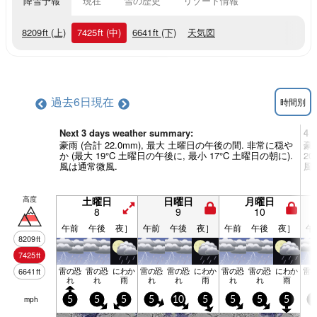
降雪予報
現在
雪の歴史
リゾート情報
8209
ft
(上)
7425
ft
(中)
6641
ft
(下)
天気図
過去6日
現在
時間別
Next 3 days weather summary:
4 
豪雨 (合計 22.0mm), 最大 土曜日の午後の間. 非常に穏や
豪雨
か (最大 19°C 土曜日の午後に, 最小 17°C 土曜日の朝に).
2
風は通常微風.
風.
高度
土曜日
日曜日
月曜日
8
9
10
午前
午後
夜］
午前
午後
夜］
午前
午後
夜］
午
8209
ft
7425
ft
雷の恐
雷の恐
にわか
雷の恐
雷の恐
にわか
雷の恐
雷の恐
にわか
雷
6641
ft
れ
れ
雨
れ
れ
雨
れ
れ
雨
mph
5
5
5
5
10
5
5
5
5
5