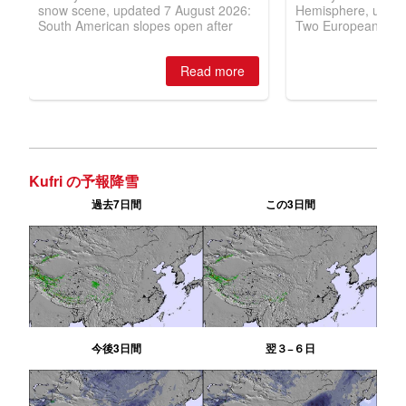
Kufri の予報降雪
過去7日間
この3日間
今後3日間
翌３−６日