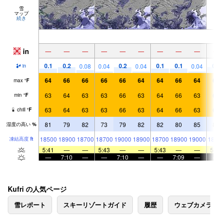
雪
マップ
続き
in
—
—
—
—
—
—
—
—
—
0.1
0.2
0.2
0.1
0.1
0.
0.08
0.04
0.04
0.04
in
64
66
66
66
66
64
64
66
64
6
max
°
F
63
64
63
63
66
63
64
66
63
6
min
°
F
63
64
63
63
66
63
64
66
63
6
chill
°
F
81
79
82
73
79
82
82
80
85
8
湿度の高い
%
18500
18900
18700
18700
19000
18900
18700
18900
19000
189
凍結高度
ft
5:41
—
—
5:43
—
—
5:43
—
—
5:
—
7:10
—
—
7:10
—
—
7:09
—
Kufri の人気ページ
雪レポート
スキーリゾートガイド
履歴
ウェブカメラ