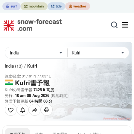
India
(13)
Kufri
緯度/経度:
31.19° N
77.03° E
Kufri雪予報
Kufriの降雪予報
7425
ft
高度
発行:
10 am 08 Aug 2026
(現地時間)
降雪予報更新
04
時間
08
分