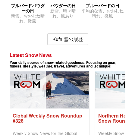
ブルバードパウダ
パウダーの日
ブルーバードの日
ーの日
新雪、時々晴
平均的な雪、おおむね
新雪、おおむね晴
れ、風あり
晴れ、微風
れ、微風
Kufri 雪の履歴