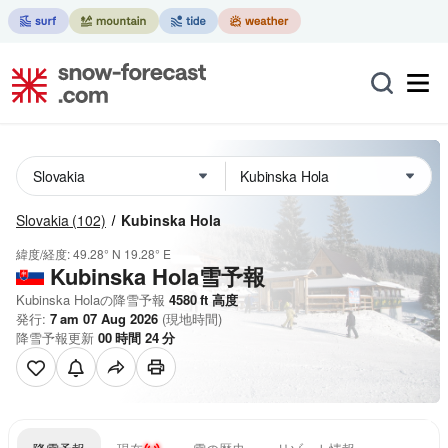
Slovakia
(102)
Kubinska Hola
緯度/経度:
49.28° N
19.28° E
Kubinska Hola雪予報
Kubinska Holaの降雪予報
4580
ft
高度
発行:
7 am 07 Aug 2026
(現地時間)
降雪予報更新
00
時間
24
分