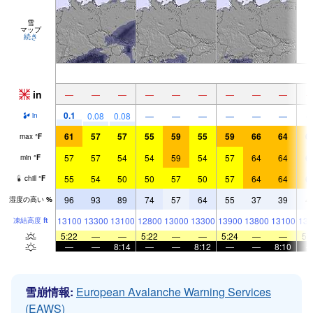
雪
マップ
続き
in
—
—
—
—
—
—
—
—
—
0.1
0.08
0.08
—
—
—
—
—
—
in
61
57
57
55
59
55
59
66
64
6
max
°
F
57
57
54
54
59
54
57
64
64
6
min
°
F
55
54
50
50
57
50
57
64
64
6
chill
°
F
96
93
89
74
57
64
55
37
39
4
湿度の高い
%
13100
13300
13100
12800
13000
13300
13900
13800
13100
136
凍結高度
ft
5:22
—
—
5:22
—
—
5:24
—
—
5:
—
—
8:14
—
—
8:12
—
—
8:10
雪崩情報:
European Avalanche Warning Services
(EAWS)