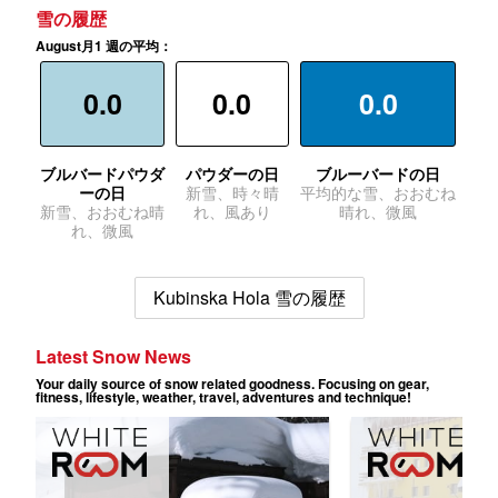
雪の履歴
August月1 週の平均：
0.0
0.0
0.0
ブルバードパウダ
パウダーの日
ブルーバードの日
ーの日
新雪、時々晴
平均的な雪、おおむね
新雪、おおむね晴
れ、風あり
晴れ、微風
れ、微風
Kubinska Hola 雪の履歴