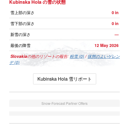
Kubinska Hola の雪の状態
雪上部の深さ
0
in
雪下部の深さ
0
in
新雪の深さ
—
最後の降雪
12 May 2026
Slovakia
の他のリゾートの報告:
粉雪 (0)
/
状態のよいゲレン
デ (0)
Kubinska Hola 雪リポート
Snow-Forecast Partner Offers