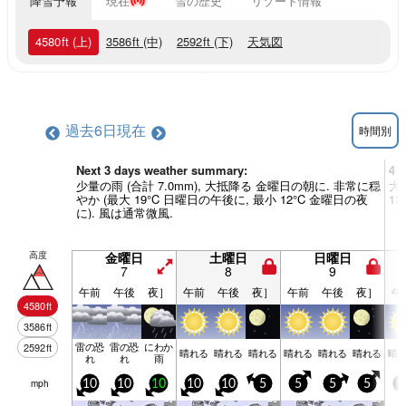
降雪予報
現在
雪の歴史
リゾート情報
4580
ft
(上)
3586
ft
(中)
2592
ft
(下)
天気図
過去6日
現在
時間別
Next 3 days weather summary:
4 
少量の雨 (合計 7.0mm), 大抵降る 金曜日の朝に. 非常に穏
大
やか (最大 19°C 日曜日の午後に, 最小 12°C 金曜日の夜
1
に). 風は通常微風.
高度
金曜日
土曜日
日曜日
7
8
9
午前
午後
夜］
午前
午後
夜］
午前
午後
夜］
午
4580
ft
3586
ft
雷の恐
雷の恐
にわか
2592
ft
晴れる
晴れる
晴れる
晴れる
晴れる
晴れる
晴
れ
れ
雨
mph
10
10
10
10
10
5
5
5
5
5