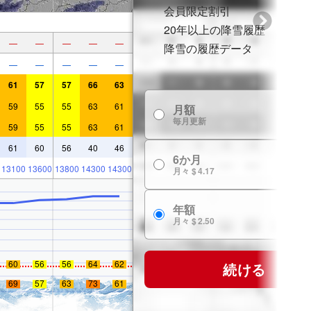
会員限定割引
20年以上の降雪履歴
—
—
—
—
—
降雪の履歴データ
—
—
—
—
—
61
57
57
66
63
59
55
55
63
61
月額
$
毎月更新
59
55
55
63
61
61
60
56
40
46
6か月
$ 
13100
13600
13800
14300
14300
月々 $ 4.17
年額
$ 
月々 $ 2.50
60
56
56
64
62
続ける
69
57
63
73
61