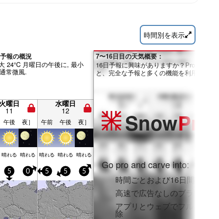
時間別を表示
 天気予報の概況
7〜16日目の天気概要：
大 24°C 月曜日の午後に, 最小
16日予報に興味がありますか？Proメンバ
は通常微風.
と、完全な予報と多くの機能を利用できま
火曜日
水曜日
11
12
Snow
Pro
午後
夜］
午前
午後
夜］
晴れる
晴れる
晴れる
晴れる
晴れる
Go pro and carve into:
5
0
5
5
5
時間ごとおよび16日間の降雪
高速で広告なしのブラウジン
アプリとウェブでフルアクセ
除