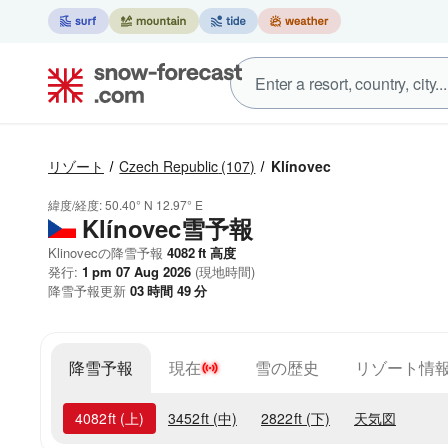
リゾート
Czech Republic
(107)
Klínovec
緯度/経度:
50.40° N
12.97° E
Klínovec雪予報
Klinovecの降雪予報
4082
ft
高度
発行:
1 pm 07 Aug 2026
(現地時間)
降雪予報更新
03
時間
49
分
降雪予報
現在
雪の歴史
リゾート情
4082
ft
(上)
3452
ft
(中)
2822
ft
(下)
天気図