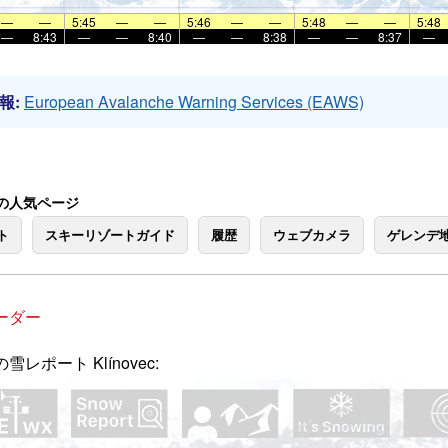
—
—
5:45
—
—
5:46
—
—
5:48
—
—
5:48
—
8:43
—
—
8:40
—
—
8:38
—
—
8:37
—
報:
European Avalanche Warning Services (EAWS)
ec の人気ページ
ト
スキーリゾートガイド
履歴
ウェブカメラ
ゲレンデ
ーダー
雪レポート Klínovec: