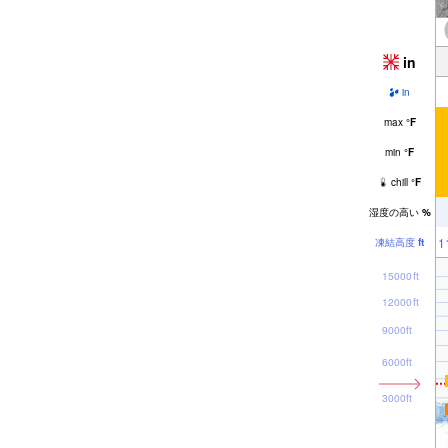
in
in
max
°
F
min
°
F
chill
°
F
湿度の高い
%
1
凍結高度
ft
15000ft
12000ft
9000ft
6000ft
3000ft