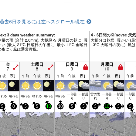
過去6日を見るには左へスクロール
現在
ext 3 days weather summary:
4 - 6日間のKlínovec
少量の雨 (合計 2.0mm), 大抵降る 月曜日の朝に. 暖
大部分は乾燥. 暖かい (最
かい (最大 21°C 日曜日の午後に, 最小 11°C 金曜日
13°C 火曜日の夜に). 風
の夜に). 風は通常微風.
金
土曜日
日曜日
月曜日
7
8
9
10
午後
夜］
午前
午後
夜］
午前
午後
夜］
午前
午後
夜］
午前
一部曇
一部曇
雷の恐
一部曇
一部曇
一部曇
晴れる
晴れる
晴れる
晴れる
晴れる
晴れる
り
り
れ
り
り
り
5
0
5
5
10
10
5
5
5
10
5
5