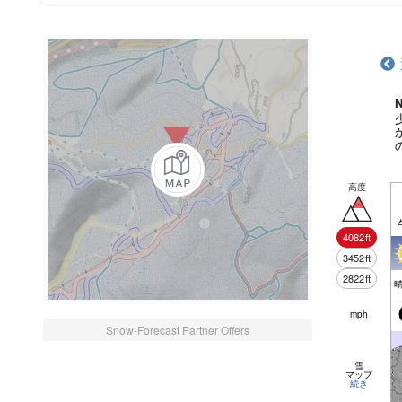
N
高度
4082
ft
3452
ft
2822
ft
mph
Snow-Forecast Partner Offers
雪
マップ
続き