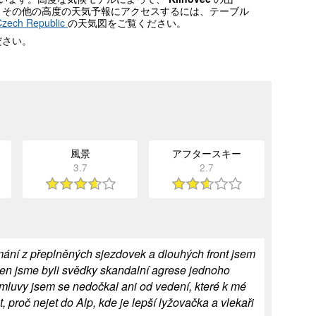
。その他の高度の天気予報にアクセスするには、テーブル
zech Republic
の天気図をご覧ください。
ださい。
風景
アフタースキー
3.7
2.7
amání z přeplněných sjezdovek a dlouhých front jsem
 den jsme byli svědky skandalní agrese jednoho
mluvy jsem se nedočkal ani od vedení, které k mé
, proč nejet do Alp, kde je lepší lyžovačka a vlekaři