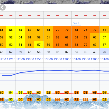
—
—
—
—
—
—
—
—
—
—
—
—
—
—
—
—
—
—
—
—
0.08
—
—
—
61
55
55
63
61
63
70
70
68
75
73
61
59
52
54
61
59
61
68
68
68
72
63
57
59
52
54
61
57
59
68
68
68
72
63
57
46
67
69
45
56
53
35
37
55
32
49
76
1200
11200
12500
13000
13500
13300
13500
13600
13100
13500
13600
13100
60
54
55
62
60
62
69
69
68
73
68
59
68
55
60
71
60
65
76
67
72
82
68
62