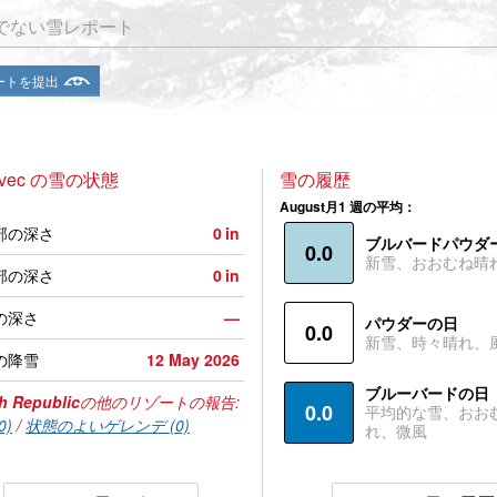
でない雪レポート
ートを提出
novec の雪の状態
雪の履歴
August月1 週の平均：
部の深さ
0
in
ブルバードパウダ
0.0
新雪、おおむね晴
部の深さ
0
in
の深さ
—
パウダーの日
0.0
新雪、時々晴れ、
の降雪
12 May 2026
ブルーバードの日
h Republic
の他のリゾートの報告:
0.0
平均的な雪、おお
0)
/
状態のよいゲレンデ (0)
れ、微風