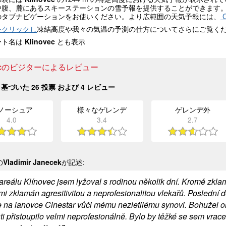
中腹、麓にあるスキーステーションの雪予報を提供することができます
のタブナビゲーションをお使いください。より広範囲の天気予報には、
C
をクリックし
凍結高度や我々の気温の予測の仕方についてさらにご覧く
ート名は
Klinovec
とも表示
ovecのビジターによるレビュー
基づいた
26
投票 および
4
レビュー
ノーシュア
様々なゲレンデ
ゲレンデ外
4.0
3.4
2.7
の
Vladimir Janecek
が記述:
 areálu Klínovec jsem lyžoval s rodinou několik dní. Kromě zkl
lmi zklamán agresitivitou a neprofesionalitou vlekařů. Poslední
e na lanovce Cinestar vůči mému nezletilému synovi. Bohužel o
ti přistoupilo velmi neprofesionálně. Bylo by těžké se sem vracet