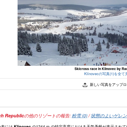
Skicross race in Klinovec by Ra
Klínovecの写真(1)を全
新しい写真をアップロ
h Republic
の他のリゾートの報告:
粉雪 (0)
/
状態のよいゲレンデ
の表には
Klínovec
の1244 m の特定高度における天気予報が表示さ