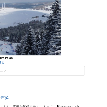
dim Palan
て見る
ード
 (0)
れています。高度な気候モデルによって、
Klínovec
の山