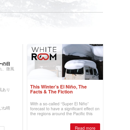
ーの日
れ、微風
This Winter’s El Niño, The
風あり
Facts & The Fiction
With a so-called “Super El Niño”
むね晴
forecast to have a significant effect on
the regions around the Pacific this
winter, the question skiers are asking
is simple: book now or wait, and
Read more
where are the best odds?