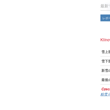
最新
レポ
Klí
雪上
雪下
新雪
最後
Czec
粉雪 (