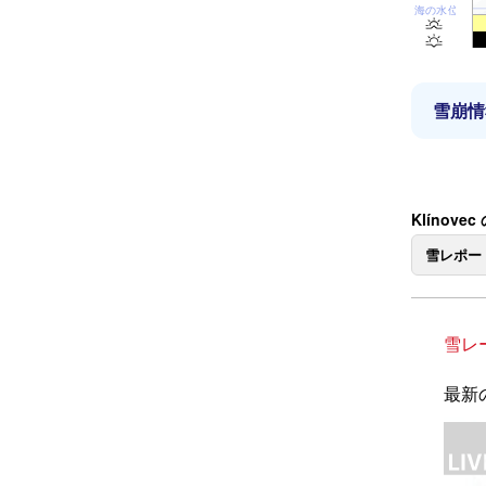
海の水位
雪崩情
Klínov
雪レポー
雪レ
最新の