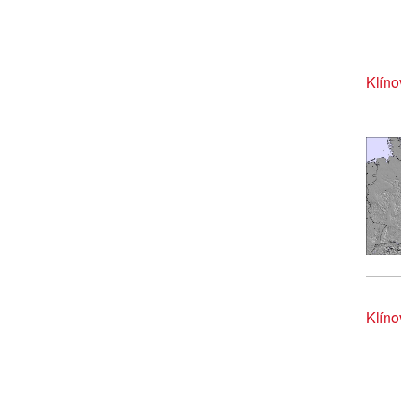
Klí
Klín