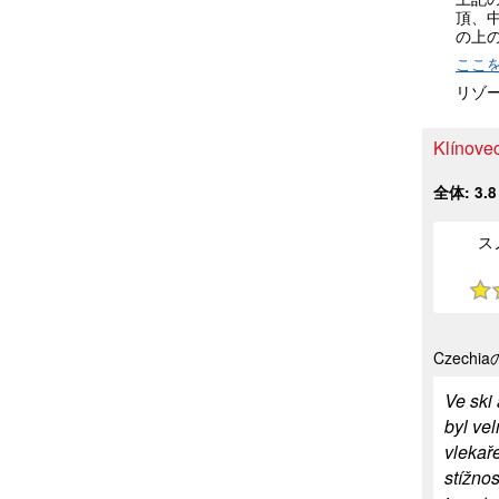
頂、
の上
ここ
リゾ
Klín
全体:
3.8
ス
Czechia
Ve ski
byl ve
vlekař
stížnos