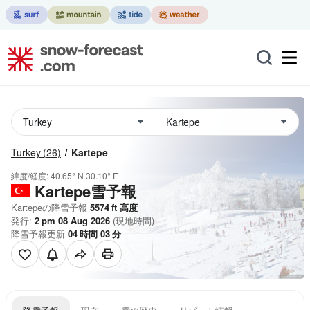
Turkey
(26)
Kartepe
緯度/経度:
40.65° N
30.10° E
Kartepe雪予報
Kartepeの降雪予報
5574
ft
高度
発行:
2 pm 08 Aug 2026
(現地時間)
降雪予報更新
04
時間
03
分