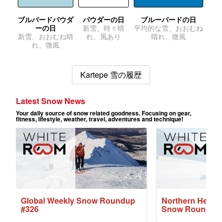
ブルバードパウダ
パウダーの日
ブルーバードの日
ーの日
新雪、時々晴
平均的な雪、おおむね
新雪、おおむね晴
れ、風あり
晴れ、微風
れ、微風
Kartepe 雪の履歴