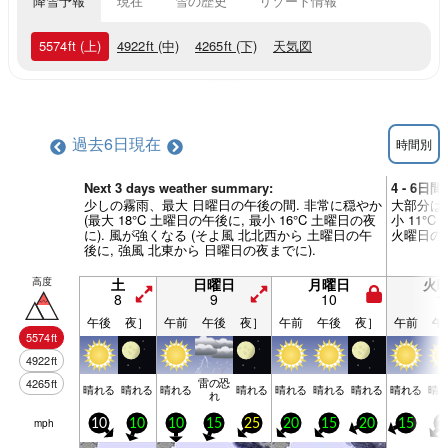
降雪予報
現在
雪の歴史
リゾート情報
5574
ft
(上)
4922
ft
(中)
4265
ft
(下)
天気図
過去6日
現在
時間別
Next 3 days weather summary:
4 - 6日
少しの霧雨、最大 日曜日の午後の間. 非常に穏やか
大部分は乾
(最大 18°C 土曜日の午後に, 最小 16°C 土曜日の夜
小 11°
に). 風が強くなる (そよ風 北北西から 土曜日の午
火曜日の午
後に, 強風 北東から 日曜日の夜までに).
高度
土
日曜日
月曜日
火
8
9
10
1
午後
夜］
午前
午後
夜］
午前
午後
夜］
午前
午
5574
ft
4922
ft
雷の恐
4265
ft
晴れる
晴れる
晴れる
晴れる
晴れる
晴れる
晴れる
晴れる
晴
れ
mph
10
10
10
15
25
20
15
20
15
1