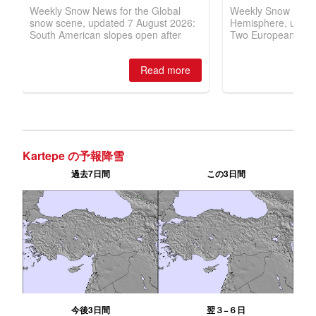
Kartepe の予報降雪
過去7日間
この3日間
今後3日間
翌３−６日