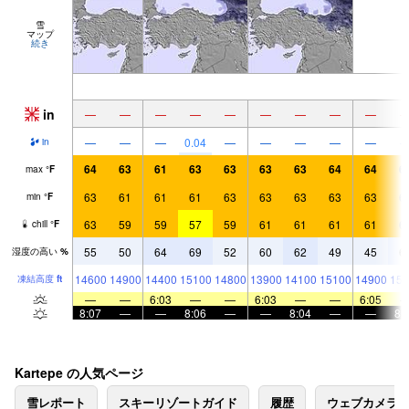
雪
マップ
続き
in
—
—
—
—
—
—
—
—
—
—
—
—
0.04
—
—
—
—
—
in
64
63
61
63
63
63
63
64
64
6
max
°
F
63
61
61
61
63
63
63
63
63
6
min
°
F
63
59
59
57
59
61
61
61
61
6
chill
°
F
55
50
64
69
52
60
62
49
45
6
湿度の高い
%
14600
14900
14400
15100
14800
13900
14100
15100
14900
154
凍結高度
ft
—
—
6:03
—
—
6:03
—
—
6:05
8:07
—
—
8:06
—
—
8:04
—
—
8:
Kartepe の人気ページ
雪レポート
スキーリゾートガイド
履歴
ウェブカメラ