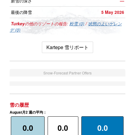
新雪の深さ
—
最後の降雪
5 May 2026
Turkey
の他のリゾートの報告:
粉雪 (0)
/
状態のよいゲレン
デ (0)
Kartepe 雪リポート
Snow-Forecast Partner Offers
雪の履歴
August月2 週の平均：
0.0
0.0
0.0