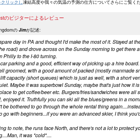
をクリックし
凍結高度や我々の気温の予測の仕方についてさらにご覧く
 Frostのビジターによるレビュー
Kingdomの
Jim
が記述:
pare day in PA and thought I'd make the most of it. Stayed at th
e road) and drove across on the Sunday morning to get there a lit
om Philly to the I-80 turning.
ar parking and a good, efficient way of picking up a hire board.
ell groomed, with a good amount of packed (mostly manmade s
ift capacity (short queues) which is just as well, with a short ver
quiet. Maybe it was superbowl Sunday, maybe that's just how it is
place to get coffee/beer etc. Burgers/fries/sandwiches were all s
, enjoyed it. Truthfully you can ski all the blues/greens in a mo
t be bothered to go through the whole rental thing again....inste
o go with beginners...if you were an advanced skier, I think you'
ng to note, the runs face North, and there's not a lot to protect
....Man, it was *cold*....