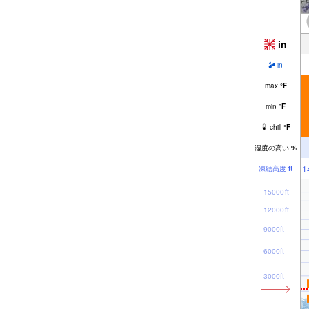
in
in
max
°
F
min
°
F
chill
°
F
湿度の高い
%
1
凍結高度
ft
15000ft
12000ft
9000ft
6000ft
3000ft