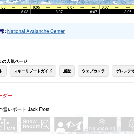
6:05
—
—
6:05
—
—
6:07
—
—
6:07
—
—
—
—
8:08
—
—
8:07
—
—
8:07
—
—
8:06
報:
National Avalanche Center
ost の人気ページ
ト
スキーリゾートガイド
履歴
ウェブカメラ
ゲレンデ
ーダー
雪レポート Jack Frost: