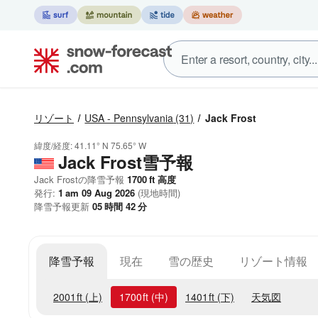
リゾート
USA - Pennsylvania
(31)
Jack Frost
緯度/経度:
41.11° N
75.65° W
Jack Frost雪予報
Jack Frostの降雪予報
1700
ft
高度
発行:
1 am 09 Aug 2026
(現地時間)
降雪予報更新
05
時間
42
分
降雪予報
現在
雪の歴史
リゾート情報
2001
ft
(上)
1700
ft
(中)
1401
ft
(下)
天気図