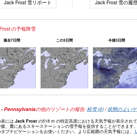
Jack Frost 雪リポート
Jack Frost 雪の履
 Frost の予報降雪
過去7日間
この3日間
今後3日間
- Pennsylvania
の他のリゾートの報告:
粉雪 (0)
/
状態のよいゲレ
の表には
Jack Frost
の518 m の特定高度における天気予報が表示さ
中腹、麓にあるスキーステーションの雪予報を提供することができます
のタブナビゲーションをお使いください。より広範囲の天気予報には、
U