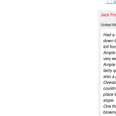
ここ
Jack
United 
Had a s
down th
toll fr
Ample c
very w
Ample l
fairly 
also a 
Overall
couldn'
place t
slope.
One thi
blowing