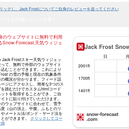
リックし、Jack Frostについてご自身のレビューを送ってください
ゾートを評価
レビューを書く
身のウェブサイトに無料で利用
Snow-Forecast.天気ウィジェ
 Jack Frostスキー天気ウィジェッ
使って、無料で外部のウェブサイト
み込むことができます。これにより
k Frost の雪の予報と現在の気象条件
日の概況が分かります。フィード設
ページにアクセスし、簡単な3つのス
を踏むだけでカスタムhtmlコード
ペットを取得することができ、ご自
サイトに貼り付けていただけます。
身のウェブサイトに合わせて、雪予
高度（山の頂上、中腹、ふもとのリ
）やメートル法/ポンド・ヤード法を
ことができます。
クリックしてコー
取得