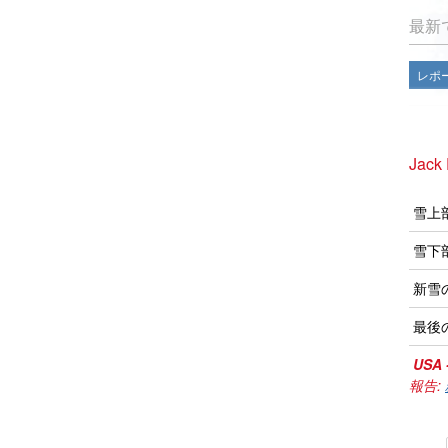
最新
レポ
Jack
雪上
雪下
新雪
最後
USA 
報告: