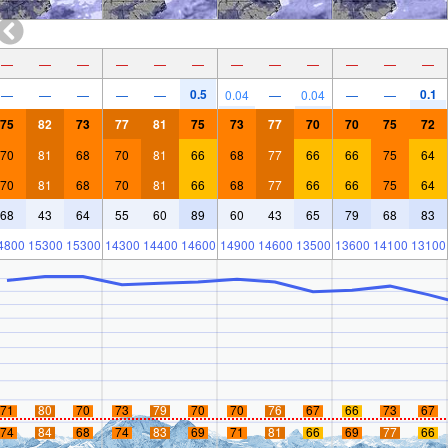
—
—
—
—
—
—
—
—
—
—
—
—
0.5
0.1
—
—
—
—
—
0.04
—
0.04
—
—
75
82
73
77
81
75
73
77
70
70
75
72
70
81
68
70
81
66
68
77
66
66
75
64
70
81
68
70
81
66
68
77
66
66
75
64
68
43
64
55
60
89
60
43
65
79
68
83
4800
15300
15300
14300
14400
14600
14900
14600
13500
13600
14100
13100
71
80
70
73
79
70
70
76
67
66
73
67
74
84
68
74
83
69
71
81
66
69
77
66