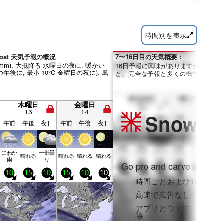
時間別を表示
 Frost 天気予報の概況
7〜16日目の天気概要：
0mm), 大抵降る 水曜日の夜に. 暖かい
16日予報に興味がありますか？Pro
の午後に, 最小 10°C 金曜日の夜に). 風
と、完全な予報と多くの機能を利用
木曜日
金曜日
13
14
Snow
Pr
午前
午後
夜］
午前
午後
夜］
にわか
一部曇
晴れる
晴れる
晴れる
晴れる
雨
り
Go pro and carve into:
10
15
10
15
10
10
時間ごとおよび16日間
高速で広告なしのブラ
アプリとウェブでフル
除