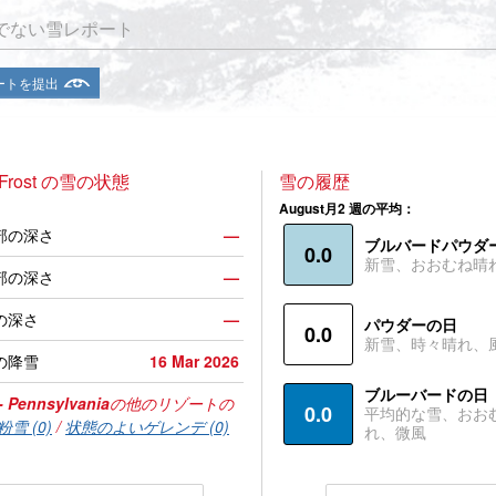
でない雪レポート
ートを提出
 Frost の雪の状態
雪の履歴
August月2 週の平均：
部の深さ
—
ブルバードパウダ
0.0
新雪、おおむね晴
部の深さ
—
の深さ
—
パウダーの日
0.0
新雪、時々晴れ、
の降雪
16 Mar 2026
ブルーバードの日
- Pennsylvania
の他のリゾートの
0.0
平均的な雪、おお
粉雪 (0)
/
状態のよいゲレンデ (0)
れ、微風