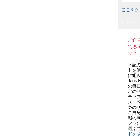
ここをク
このリ
ご自
できる
ット
下記の
トを
に組
Jac
の毎
定の
テップ
スニ
身の
ご自
報の
フト
選ぶ
ドを