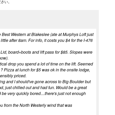
ださい。
e Best Western at Blakeslee (ate at Murphys Loft just
tle after 8am. For info, it costs you $4 for the I-476
 Lid, board+boots and lift pass for $85. Slopes were
now).
tical drop you spend a lot of time on the lift. Seemed
 ? Pizza at lunch for $5 was ok in the onsite lodge,
ensibly priced.
rning and I should've gone across to Big Boulder but
ad, just chilled out and had fun. Would be a great
d be very quickly bored....there's just not enough
 you from the North Westerly wind that was