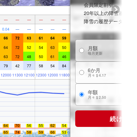
会員限定割引
20年以上の降雪履歴
—
—
—
—
—
—
降雪の履歴データ
0.04
—
—
—
—
—
66
72
63
61
64
59
64
72
52
54
63
50
月額
毎月更新
63
72
48
50
61
46
79
42
77
58
54
84
6か月
12000
11300
12100
12300
12000
11800
月々 $ 4.17
年額
月々 $ 2.50
続ける
64
70
56
55
62
54
65
74
58
59
66
53