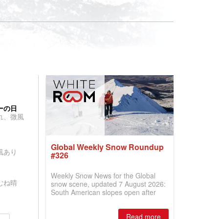
ーの日
れ、微風
Global Weekly Snow Roundup
風あり
#326
Weekly Snow News for the Global
むね晴
snow scene, updated 7 August 2026:
South American slopes open after
huge snowfalls, New Zealand posts
best conditions of season so far,
Read more
Australian areas open most terrain of