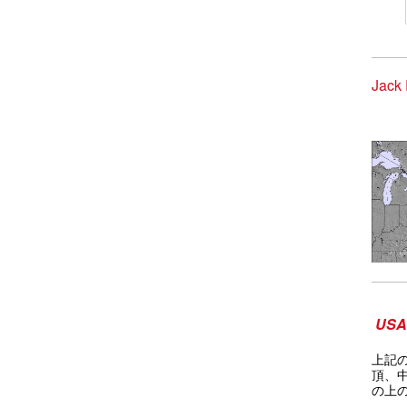
Jack
USA 
上記
頂、
の上