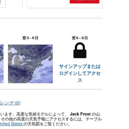
歴
2026, northern hemisphere down to
two outdoor areas still open.
翌３−６日
翌６−９日
サインアップまたは
ログインしてアクセ
ス
ンデ (0)
れています。高度な気候モデルによって、
Jack Frost
の山
。その他の高度の天気予報にアクセスするには、テーブル
nited States
の天気図をご覧ください。