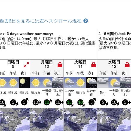
過去6日を見るには左へスクロール
現在
ext 3 days weather summary:
4 - 6日間のJack
並雨 (合計 14.0mm), 最大 月曜日の夜に. 暖かい (最大
少量の雨 (合計 4.
28°C 日曜日の午後に, 最小 19°C 月曜日の夜に). 風は通常
(最大 24°C 水曜日
微風.
は通常微風.
日曜日
月曜日
火曜日
水曜日
9
10
11
12
午前
午後
夜］
午前
午後
夜］
午前
午後
夜］
午前
午後
夜］
一部曇
雷の恐
にわか
にわか
一部曇
雷の恐
晴れる
晴れる
晴れる
晴れる
晴れる
曇り
り
れ
雨
雨
り
れ
10
5
5
10
10
10
15
10
5
5
10
5