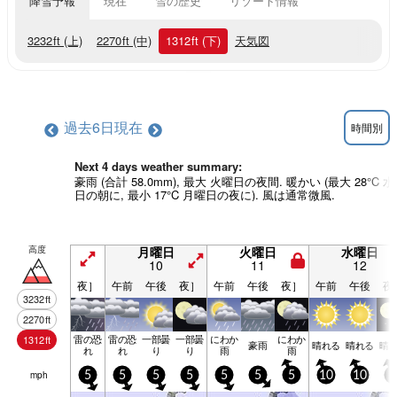
降雪予報
現在
雪の歴史
リゾート情報
3232
ft
(上)
2270
ft
(中)
1312
ft
(下)
天気図
過去6日
現在
時間別
Next 4 days weather summary:
豪雨 (合計 58.0mm), 最大 火曜日の夜間. 暖かい (最大 28°C 
日の朝に, 最小 17°C 月曜日の夜に). 風は通常微風.
高度
月曜日
火曜日
水曜日
10
11
12
夜］
午前
午後
夜］
午前
午後
夜］
午前
午後
夜
3232
ft
2270
ft
雷の恐
雷の恐
一部曇
一部曇
にわか
にわか
1312
ft
豪雨
晴れる
晴れる
晴
れ
れ
り
り
雨
雨
mph
5
5
5
5
5
5
5
10
10
5