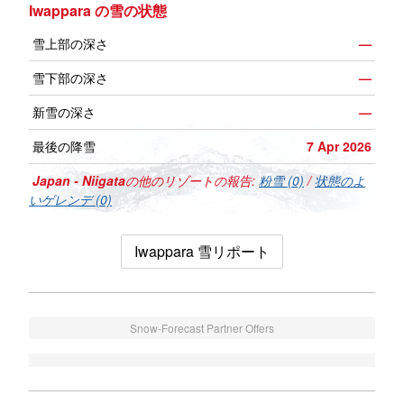
Iwappara の雪の状態
雪上部の深さ
—
雪下部の深さ
—
新雪の深さ
—
最後の降雪
7 Apr 2026
Japan - Niigata
の他のリゾートの報告:
粉雪 (0)
/
状態のよ
いゲレンデ (0)
Iwappara 雪リポート
Snow-Forecast Partner Offers