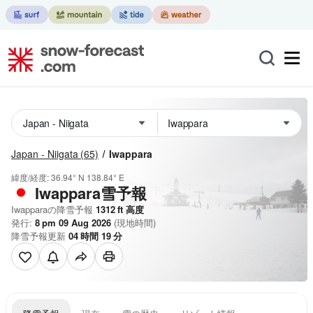
Japan - Niigata
(65)
Iwappara
緯度/経度:
36.94° N
138.84° E
Iwappara雪予報
Iwapparaの降雪予報
1312
ft
高度
発行:
8 pm 09 Aug 2026
(現地時間)
降雪予報更新
04
時間
19
分