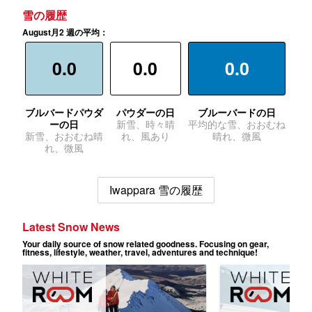
雪の履歴
August月2 週の平均：
0.0
0.0
0.0
ブルバードパウダ
パウダーの日
ブルーバードの日
ーの日
新雪、時々晴
平均的な雪、おおむね
新雪、おおむね晴
れ、風あり
晴れ、微風
れ、微風
Iwappara 雪の履歴