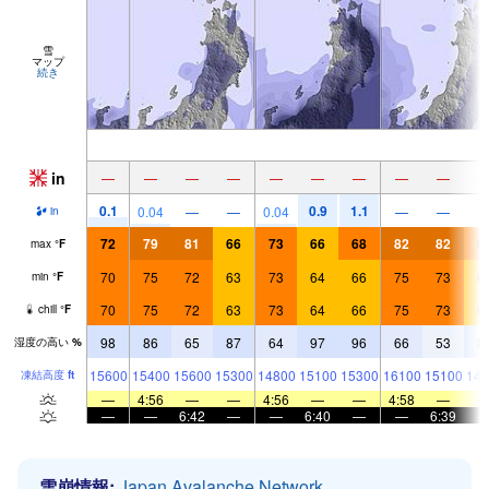
雪
マップ
続き
in
—
—
—
—
—
—
—
—
—
0.1
0.9
1.1
0.04
—
—
0.04
—
—
in
72
79
81
66
73
66
68
82
82
6
max
°
F
70
75
72
63
73
64
66
75
73
6
min
°
F
70
75
72
63
73
64
66
75
73
6
chill
°
F
98
86
65
87
64
97
96
66
53
8
湿度の高い
%
15600
15400
15600
15300
14800
15100
15300
16100
15100
146
凍結高度
ft
—
4:56
—
—
4:56
—
—
4:58
—
—
—
6:42
—
—
6:40
—
—
6:39
雪崩情報:
Japan Avalanche Network