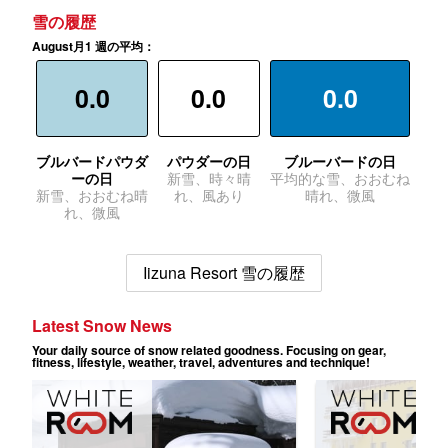
雪の履歴
August月1 週の平均：
0.0
0.0
0.0
ブルバードパウダ
パウダーの日
ブルーバードの日
ーの日
新雪、時々晴
平均的な雪、おおむね
新雪、おおむね晴
れ、風あり
晴れ、微風
れ、微風
Iizuna Resort 雪の履歴