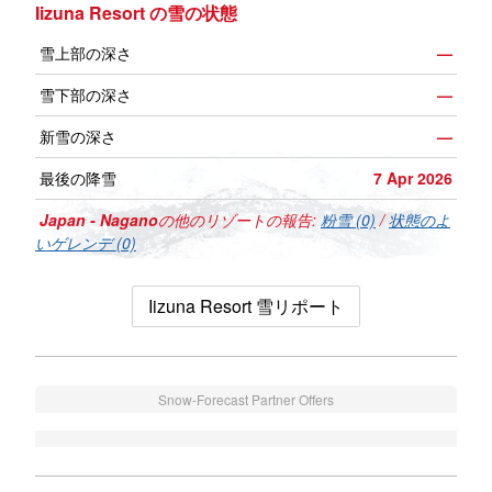
Iizuna Resort の雪の状態
雪上部の深さ
—
雪下部の深さ
—
新雪の深さ
—
最後の降雪
7 Apr 2026
Japan - Nagano
の他のリゾートの報告:
粉雪 (0)
/
状態のよ
いゲレンデ (0)
Iizuna Resort 雪リポート
Snow-Forecast Partner Offers