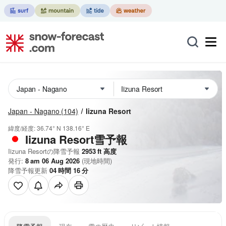
Japan - Nagano
(104)
Iizuna Resort
緯度/経度:
36.74° N
138.16° E
Iizuna Resort雪予報
Iizuna Resortの降雪予報
2953
ft
高度
発行:
8 am 06 Aug 2026
(現地時間)
降雪予報更新
04
時間
16
分