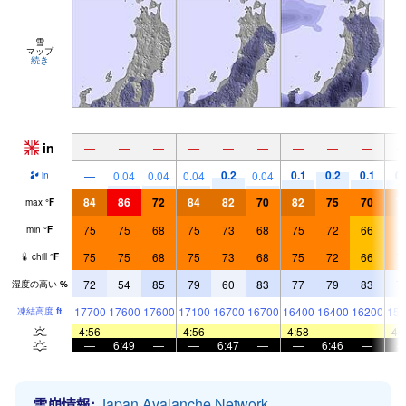
雪
マップ
続き
in
—
—
—
—
—
—
—
—
—
0.2
0.1
0.2
0.1
0.
—
0.04
0.04
0.04
0.04
in
84
86
72
84
82
70
82
75
70
7
max
°
F
75
75
68
75
73
68
75
72
66
7
min
°
F
75
75
68
75
73
68
75
72
66
7
chill
°
F
72
54
85
79
60
83
77
79
83
7
湿度の高い
%
17700
17600
17600
17100
16700
16700
16400
16400
16200
159
凍結高度
ft
4:56
—
—
4:56
—
—
4:58
—
—
4:
—
6:49
—
—
6:47
—
—
6:46
—
雪崩情報:
Japan Avalanche Network