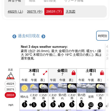
降雪予報
現在
雪の歴史
リゾート情報
4922
ft
(上)
3937
ft
(中)
2953
ft
(下)
天気図
過去6日
現在
時間別
Next 3 days weather summary:
4 
豪雨 (合計 20.0mm), 最大 金曜日の午後の間. 暖かい (最
並雨
大 30°C 木曜日の午後に, 最小 19°C 土曜日の夜に). 風は
2
通常微風.
風.
高度
木曜日
金曜日
土曜日
6
7
8
午前
午後
夜］
午前
午後
夜］
午前
午後
夜］
午
4922
ft
3937
ft
にわか
にわか
にわか
雷の恐
にわか
雷の恐
にわか
雷
2953
ft
晴れる
並雨
雨
雨
雨
れ
雨
れ
雨
mph
5
5
5
5
5
5
5
10
0
5