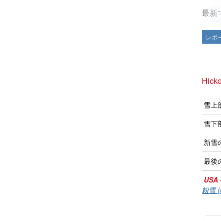
最新
レポ
Hick
雪上
雪下
新雪
最後
USA 
粉雪 (