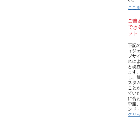
ここ
ご自
できる
ット
下記の 
ィジ
ブサ
れにより
と現
ます
し、
スタム
こと
てい
に合
中腹
ンド
クリ