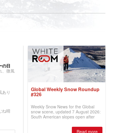
ーの日
れ、微風
Global Weekly Snow Roundup
風あり
#326
Weekly Snow News for the Global
むね晴
snow scene, updated 7 August 2026:
South American slopes open after
huge snowfalls, New Zealand posts
best conditions of season so far,
Read more
Australian areas open most terrain of