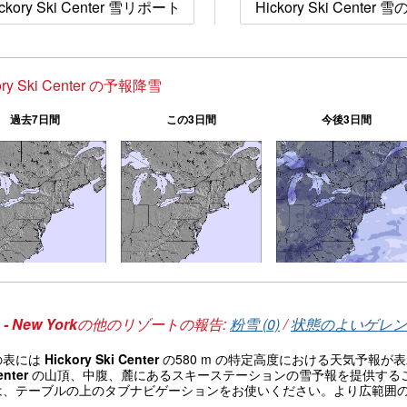
ickory Ski Center 雪リポート
Hickory Ski Center 
ory Ski Center の予報降雪
過去7日間
この3日間
今後3日間
- New York
の他のリゾートの報告:
粉雪 (0)
/
状態のよいゲレンデ
の表には
Hickory Ski Center
の580 m の特定高度における天気予報
enter
の山頂、中腹、麓にあるスキーステーションの雪予報を提供する
は、テーブルの上のタブナビゲーションをお使いください。より広範囲