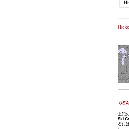
H
Hick
USA 
上記
Ski C
るに
い。