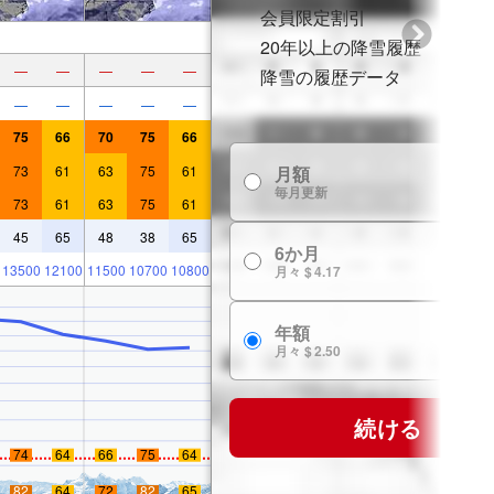
会員限定割引
20年以上の降雪履歴
—
—
—
—
—
降雪の履歴データ
—
—
—
—
—
75
66
70
75
66
73
61
63
75
61
月額
$
毎月更新
73
61
63
75
61
45
65
48
38
65
6か月
$ 
13500
12100
11500
10700
10800
月々 $ 4.17
年額
$ 
月々 $ 2.50
続ける
74
64
66
75
64
82
64
72
82
65