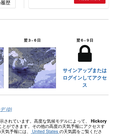
雪の履歴
2026, northern hemisphere down to
two outdoor areas still open.
翌３−６日
翌６−９日
サインアップまたは
ログインしてアクセ
ス
 (0)
が表示されています。高度な気候モデルによって、
Hickory
ことができます。その他の高度の天気予報にアクセスす
の天気予報には、
United States
の天気図をご覧くださ