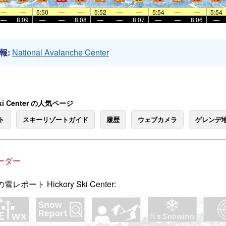
—
—
5:50
—
—
5:52
—
—
5:54
—
—
5:54
—
8:09
—
—
8:08
—
—
8:07
—
—
8:06
—
報:
National Avalanche Center
Ski Center の人気ページ
ト
スキーリゾートガイド
履歴
ウェブカメラ
ゲレンデ
ーダー
レポート Hickory Ski Center: