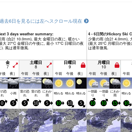
過去6日を見るには左へスクロール
現在
ext 3 days weather summary:
4 - 6日間のHickory Sk
並雨 (合計 10.0mm), 最大 金曜日の夜に. 暖かい
少量の雨 (合計 4.0mm)
(最大 27°C 金曜日の午後に, 最小 17°C 日曜日の夜
(最大 25°C 月曜日の午後に
に). 風は通常微風.
は通常微風.
金
土曜日
日曜日
月曜日
7
8
9
10
午後
夜］
午前
午後
夜］
午前
午後
夜］
午前
午後
夜］
午前
雷の恐
雷の恐
雷の恐
にわか
一部曇
一部曇
にわか
小雨
晴れる
晴れる
晴れる
晴れる
れ
れ
れ
雨
り
り
雨
0
5
5
10
5
10
10
5
10
10
15
10