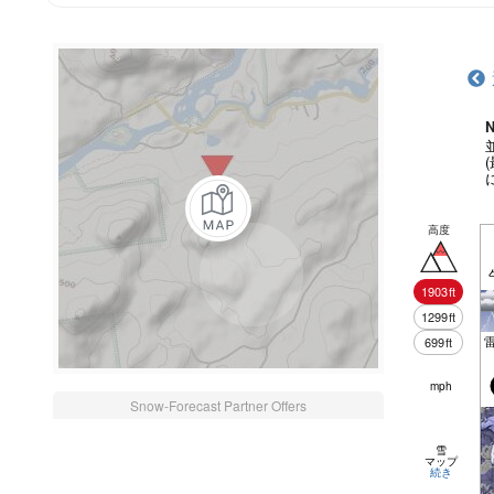
N
高度
1903
ft
1299
ft
699
ft
mph
Snow-Forecast Partner Offers
雪
マップ
続き