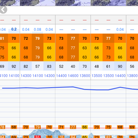
—
—
—
—
—
—
—
—
—
—
—
—
0.2
0.04
0.04
0.08
0.04
—
—
—
—
—
0.04
—
81
70
72
79
73
73
77
70
73
77
70
70
75
66
68
79
66
68
77
63
66
73
66
68
75
66
68
79
66
68
77
63
66
73
66
68
69
92
82
57
83
52
40
70
48
61
90
56
4100
14100
14300
14100
14300
14400
14600
13600
13500
13500
14400
13800
78
68
70
79
70
71
77
66
70
75
68
69
84
69
73
86
70
76
84
65
73
82
70
75