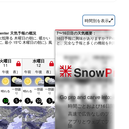
時間別を表示
i Center 天気予報の概況
7〜16日目の天気概要：
, 大抵降る 木曜日の朝に. 暖かい
16日予報に興味がありますか？Proメンバ
, 最小 15°C 木曜日の朝に). 風
と、完全な予報と多くの機能を利用できま
火曜日
水曜日
11
12
Snow
Pro
午後
夜］
午前
午後
夜］
一部曇
一部曇
一部曇
晴れる
晴れる
り
り
り
Go pro and carve into:
10
5
5
10
5
時間ごとおよび16日間の降雪
高速で広告なしのブラウジン
アプリとウェブでフルアクセ
除