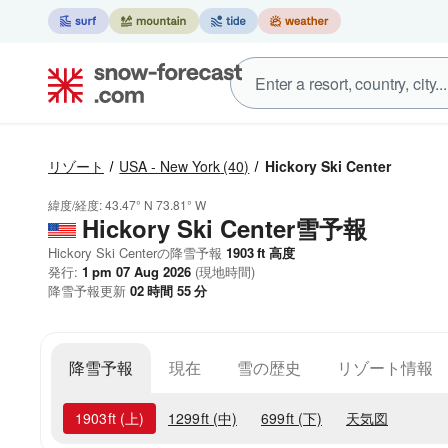
リゾート
USA - New York
(40)
Hickory Ski Center
緯度/経度:
43.47° N
73.81° W
Hickory Ski Center雪予報
Hickory Ski Centerの降雪予報
1903
ft
高度
発行:
1 pm 07 Aug 2026
(現地時間)
降雪予報更新
02
時間
54
分
降雪予報
現在
雪の歴史
リゾート情報
1903
ft
(上)
1299
ft
(中)
699
ft
(下)
天気図