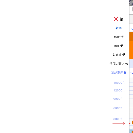
in
in
max
°
F
min
°
F
chill
°
F
湿度の高い
%
1
凍結高度
ft
15000ft
12000ft
9000ft
6000ft
3000ft