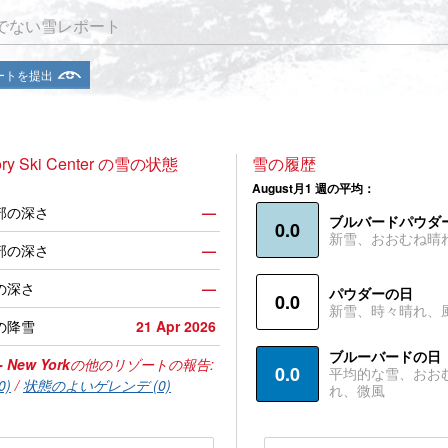
でない雪レポート
ートを提出
ory Ski Center の雪の状態
雪の履歴
August月1 週の平均：
部の深さ
—
ブルバードパウダ
0.0
新雪、おおむね晴
部の深さ
—
の深さ
—
パウダーの日
0.0
新雪、時々晴れ、
の降雪
21 Apr 2026
ブルーバードの日
- New York
の他のリゾートの報告:
0.0
平均的な雪、おお
0)
/
状態のよいゲレンデ (0)
れ、微風