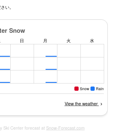
ださい。
ry Ski Center forecast at
Snow-Forecast.com