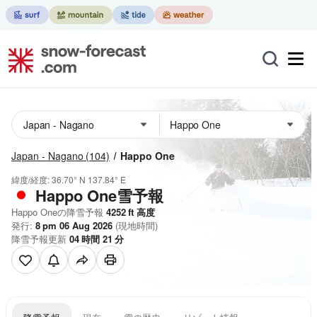
Japan - Nagano
(104)
Happo One
緯度/経度:
36.70° N
137.84° E
Happo One雪予報
Happo Oneの降雪予報
4252
ft
高度
発行:
8 pm 06 Aug 2026
(現地時間)
降雪予報更新
04
時間
21
分