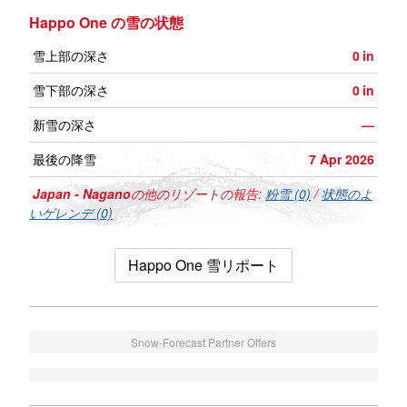
Happo One の雪の状態
雪上部の深さ
0
in
雪下部の深さ
0
in
新雪の深さ
—
最後の降雪
7 Apr 2026
Japan - Nagano
の他のリゾートの報告:
粉雪 (0)
/
状態のよ
いゲレンデ (0)
Happo One 雪リポート
Snow-Forecast Partner Offers