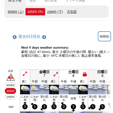
降雪予報
現在
雪の歴史
リゾート情報
6008
ft
(上)
4252
ft
(中)
2494
ft
(下)
天気図
過去6日
現在
時間別
Next 4 days weather summary:
豪雨 (合計 47.0mm), 最大 土曜日の午後の間. 暖かい (最大 24°
金曜日の朝に, 最小 19°C 木曜日の夜に). 風は通常微風.
高度
金曜日
土曜日
日曜日
7
8
9
夜］
午前
午後
夜］
午前
午後
夜］
午前
午後
夜
6008
ft
4252
ft
にわか
にわか
雷の恐
にわか
雷の恐
にわか
雷の恐
雷の恐
に
2494
ft
並雨
雨
雨
れ
雨
れ
雨
れ
れ
mph
5
5
5
5
0
5
5
5
5
5