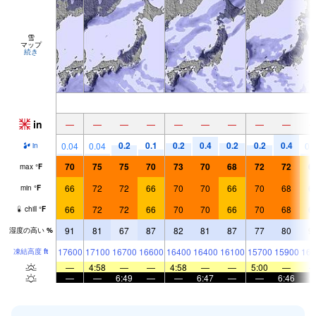
雪
マップ
続き
in
—
—
—
—
—
—
—
—
—
0.2
0.1
0.2
0.4
0.2
0.2
0.4
0.04
0.04
0.
in
70
75
75
70
73
70
68
72
72
6
max
°
F
66
72
72
66
70
70
66
70
68
6
min
°
F
66
72
72
66
70
70
66
70
68
6
chill
°
F
91
81
67
87
82
81
87
77
80
9
湿度の高い
%
17600
17100
16700
16600
16400
16400
16100
15700
15900
161
凍結高度
ft
—
4:58
—
—
4:58
—
—
5:00
—
—
—
6:49
—
—
6:47
—
—
6:46