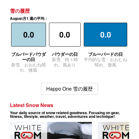
雪の履歴
August月1 週の平均：
0.0
0.0
0.0
ブルバードパウダ
パウダーの日
ブルーバードの日
ーの日
新雪、時々晴
平均的な雪、おおむね
新雪、おおむね晴
れ、風あり
晴れ、微風
れ、微風
Happo One 雪の履歴