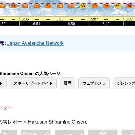
76
71
78
77
71
78
77
63
73
73
66
74
—
—
5:05
—
—
5:05
—
—
5:07
—
—
5:07
6:52
—
—
6:51
—
—
6:50
—
—
6:49
—
—
報:
Japan Avalanche Network
 Shiramine Onsen の人気ページ
ト
スキーリゾートガイド
履歴
ウェブカメラ
ゲレンデ
ーダー
雪レポート Hakusan Shiramine Onsen: