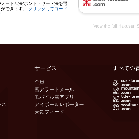
やメートル法/ポンド・ヤード法を選
とができます。
クリックしてコード
得
View the full Hakusan 
サービス
すべての
会員
雪アラートメール
モバイル雪アプリ
ース
アイボールレポーター
天気フィード