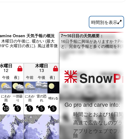
時間別を表示
hiramine Onsen 天気予報の概況
7〜16日目の天気概要：
最大 木曜日の午後に. 暖かい (最大
16日予報に興味がありますか？Proメンバ
 19°C 火曜日の夜に). 風は通常微
と、完全な予報と多くの機能を利用できま
水曜日
木曜日
12
13
Snow
Pro
午後
夜］
午前
午後
夜］
にわか
一部曇
にわか
雷の恐
晴れる
雨
り
雨
れ
Go pro and carve into:
10
5
5
5
5
時間ごとおよび16日間の降雪
高速で広告なしのブラウジン
アプリとウェブでフルアクセ
除