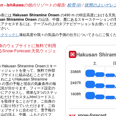
n - Ishikawa
の他のリゾートの報告:
粉雪 (0)
/
状態のよいゲレンデ
の表には
Hakusan Shiramine Onsen
の490 m の特定高度における
san Shiramine Onsen
の山頂、中腹、麓にあるスキーステーションの
にアクセスするには、テーブルの上のタブナビゲーションをお使いくだ
ださい。
をクリックし
凍結高度や我々の気温の予測の仕方についてさらにご覧く
身のウェブサイトに無料で利用
Snow-Forecast.天気ウィジェ
Hakusan Shiramine Onsenスキー
ウィジェットを使って、無料で外部
ェブサイトに組み込むことができま
によりHakusan Shiramine
en の雪の予報と現在の気象条件の毎
概況が分かります。フィード設定の
ジにアクセスし、簡単な3つのステッ
むだけでカスタムhtmlコードスニ
トを取得することができ、ご自身の
トに貼り付けていただけます。ご自
ウェブサイトに合わせて、雪予報の
（山の頂上、中腹、ふもとのリフ