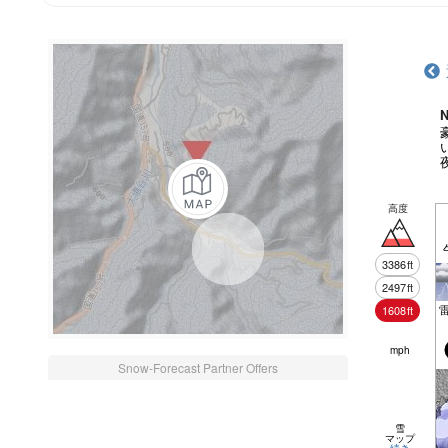
N
高度
3386
ft
2497
ft
1608
ft
mph
Snow-Forecast Partner Offers
雪
マップ
続き