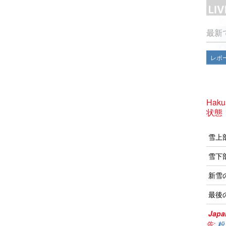
最新
レポ
Haku
状態
雪上
雪下
新雪
最後
Japa
告:
粉雪