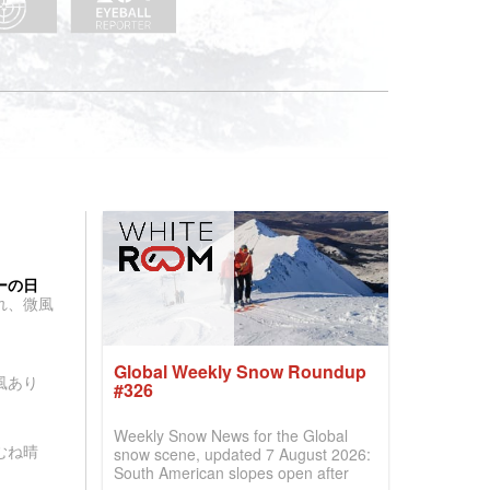
ーの日
れ、微風
Global Weekly Snow Roundup
風あり
#326
Weekly Snow News for the Global
むね晴
snow scene, updated 7 August 2026:
South American slopes open after