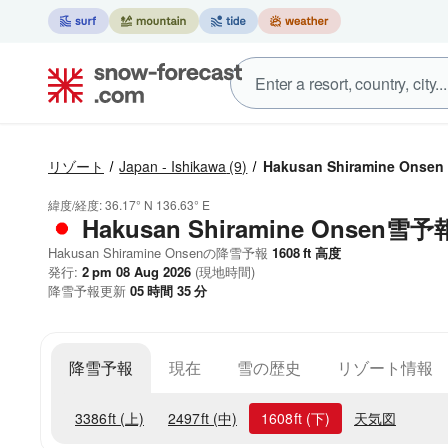
リゾート
Japan - Ishikawa
(9)
Hakusan Shiramine Onsen
緯度/経度:
36.17° N
136.63° E
Hakusan Shiramine Onsen雪予
Hakusan Shiramine Onsenの降雪予報
1608
ft
高度
発行:
2 pm 08 Aug 2026
(現地時間)
降雪予報更新
05
時間
35
分
降雪予報
現在
雪の歴史
リゾート情報
3386
ft
(上)
2497
ft
(中)
1608
ft
(下)
天気図