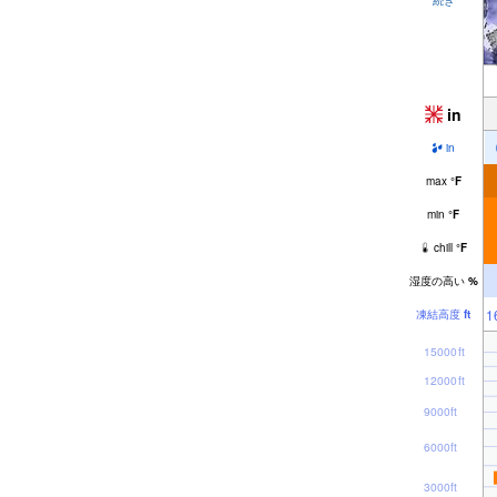
in
in
max
°
F
min
°
F
chill
°
F
湿度の高い
%
1
凍結高度
ft
15000ft
12000ft
9000ft
6000ft
3000ft