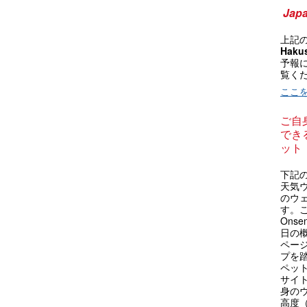
Japa
上記
Haku
予報
覧く
ここ
ご自
できる
ット
下記の 
天気
のウ
す。これ
Ons
日の
ペー
プを踏
ペッ
サイ
身の
高度