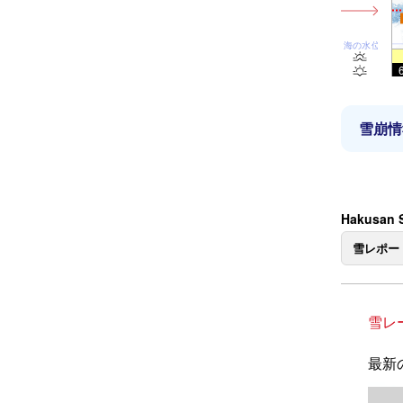
海の水位
雪崩情
Hakusan
雪レポー
雪レ
最新の