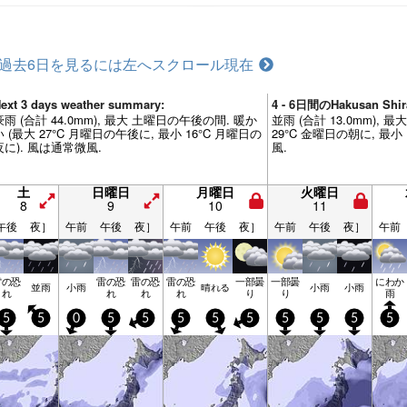
過去6日を見るには左へスクロール
現在
ext 3 days weather summary:
4 - 6日間のHakusan S
豪雨 (合計 44.0mm), 最大 土曜日の午後の間. 暖か
並雨 (合計 13.0mm), 
い (最大 27°C 月曜日の午後に, 最小 16°C 月曜日の
29°C 金曜日の朝に, 最小
夜に). 風は通常微風.
風.
土
日曜日
月曜日
火曜日
8
9
10
11
午後
夜］
午前
午後
夜］
午前
午後
夜］
午前
午後
夜］
午前
雷の恐
雷の恐
雷の恐
雷の恐
一部曇
一部曇
にわか
並雨
小雨
晴れる
小雨
小雨
れ
れ
れ
れ
り
り
雨
5
5
0
5
5
5
5
5
5
5
5
5