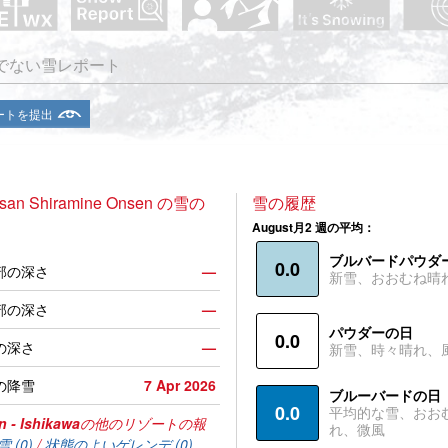
でない雪レポート
ートを提出
san Shiramine Onsen の雪の
雪の履歴
August月2 週の平均：
ブルバードパウダ
0.0
部の深さ
—
新雪、おおむね晴
部の深さ
—
パウダーの日
0.0
の深さ
—
新雪、時々晴れ、
の降雪
7 Apr 2026
ブルーバードの日
0.0
平均的な雪、おお
n - Ishikawa
の他のリゾートの報
れ、微風
 (0)
/
状態のよいゲレンデ (0)