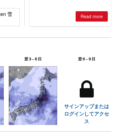
huge snowfalls, New Zealand posts
best conditions of season so far,
Australian areas open most terrain of
sen 雪
2026, northern hemisphere down to
Read more
two outdoor areas still open.
翌３−６日
翌６−９日
サインアップまたは
ログインしてアクセ
ス