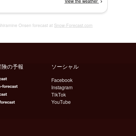
Shiramine Onsen forecast at
Snow-Forecast.com
冒険の予報
ソーシャル
Facebook
Instagram
TikTok
YouTube