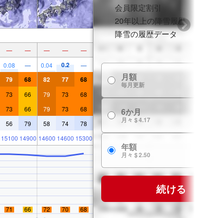
会員限定割引
20年以上の降雪履歴
降雪の履歴データ
—
—
—
—
—
0.2
0.08
—
0.04
—
月額
$
79
68
82
77
68
毎月更新
73
66
79
73
68
73
66
79
73
68
6か月
$ 
月々 $ 4.17
56
79
58
74
78
15100
14900
14600
14600
15300
年額
$ 
月々 $ 2.50
続ける
71
66
72
70
68