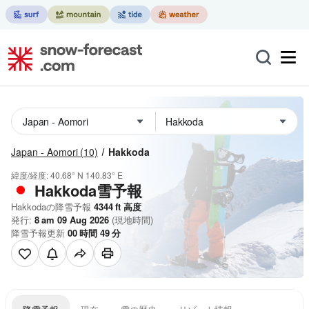
Japan - Aomori
(10)
Hakkoda
緯度/経度:
40.68° N
140.83° E
Hakkoda雪予報
Hakkodaの降雪予報
4344
ft
高度
発行:
8 am 09 Aug 2026
(現地時間)
降雪予報更新
00
時間
49
分