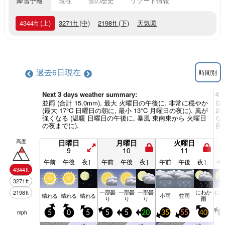
降雪予報
現在
雪の歴史
リゾート情報
4344
ft
(上)
3271
ft
(中)
2198
ft
(下)
天気図
過去6日
現在
時間別
Next 3 days weather summary:
4 
並雨 (合計 15.0mm), 最大 火曜日の午後に. 非常に穏やか
並雨
(最大 17°C 日曜日の朝に, 最小 13°C 月曜日の夜に). 風が
2
強くなる (温暖 日曜日の午後に, 暴風 東南東から 火曜日
な
の夜までに).
夜
高度
日曜日
月曜日
火曜日
9
10
11
午前
午後
夜］
午前
午後
夜］
午前
午後
夜］
午
4344
ft
3271
ft
一部曇
一部曇
一部曇
にわか
に
2198
ft
晴れる
晴れる
晴れる
小雨
並雨
り
り
り
雨
mph
5
0
5
5
5
20
35
55
40
3