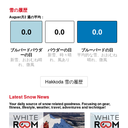
雪の履歴
August月2 週の平均：
0.0
0.0
0.0
ブルバードパウダ
パウダーの日
ブルーバードの日
ーの日
新雪、時々晴
平均的な雪、おおむね
新雪、おおむね晴
れ、風あり
晴れ、微風
れ、微風
Hakkoda 雪の履歴