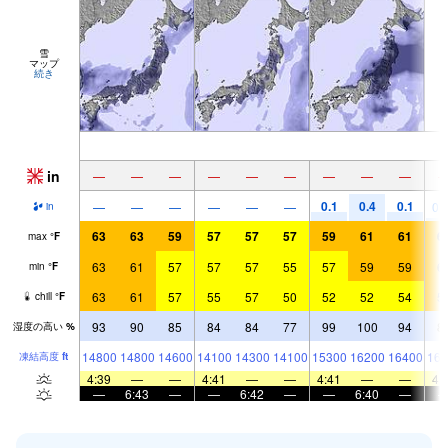
雪
マップ
続き
in
—
—
—
—
—
—
—
—
—
0.1
0.4
0.1
—
—
—
—
—
—
0.
in
63
63
59
57
57
57
59
61
61
6
max
°
F
63
61
57
57
57
55
57
59
59
6
min
°
F
63
61
57
55
57
50
52
52
54
5
chill
°
F
93
90
85
84
84
77
99
100
94
8
湿度の高い
%
14800
14800
14600
14100
14300
14100
15300
16200
16400
161
凍結高度
ft
4:39
—
—
4:41
—
—
4:41
—
—
4:
—
6:43
—
—
6:42
—
—
6:40
—