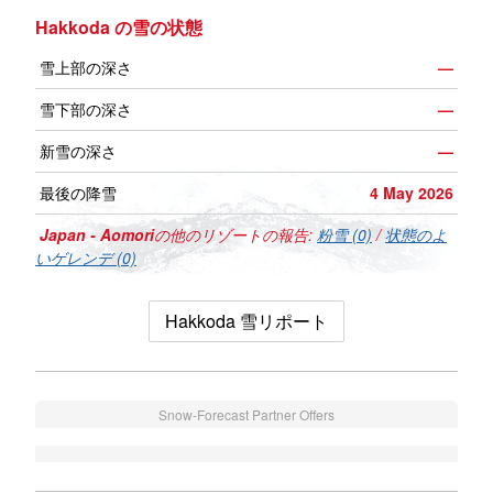
Hakkoda の雪の状態
雪上部の深さ
—
雪下部の深さ
—
新雪の深さ
—
最後の降雪
4 May 2026
Japan - Aomori
の他のリゾートの報告:
粉雪 (0)
/
状態のよ
いゲレンデ (0)
Hakkoda 雪リポート
Snow-Forecast Partner Offers