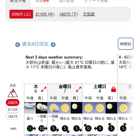
降雪予報
現在
雪の歴史
リゾート情報
2382
ft
(上)
2110
ft
(中)
1837
ft
(下)
天気図
過去6日
現在
時間別
Next 3 days weather summary:
4 - 6日
大部分は乾燥. 暖かい (最大 21°C 日曜日の朝に, 最
大部分は乾
小 11°C 木曜日の夜に). 風は通常微風.
16°C 
高度
木
金曜日
土曜日
日
6
7
8
9
午後
夜］
午前
午後
夜］
午前
午後
夜］
午前
午
2382
ft
2110
ft
一部曇
一部曇
1837
ft
曇り
晴れる
晴れる
晴れる
晴れる
晴れる
晴れる
晴
り
り
mph
10
10
5
5
5
0
0
5
5
5