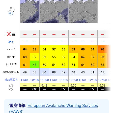
雪
マップ
続き
in
—
—
—
—
—
—
—
—
—
—
—
—
—
—
—
—
—
—
in
64
63
54
57
55
59
66
64
70
7
max
°
F
63
52
52
55
52
54
64
59
63
7
min
°
F
61
48
50
54
52
54
64
59
63
7
chill
°
F
49
68
80
68
69
48
43
51
41
3
湿度の高い
%
11300
10500
11300
11300
11800
12000
12500
12500
12600
133
凍結高度
ft
—
—
5:48
—
—
5:50
—
—
5:52
—
9:00
—
—
8:58
—
—
8:55
—
雪崩情報:
European Avalanche Warning Services
(EAWS)