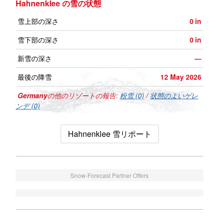
Hahnenklee の雪の状態
雪上部の深さ
0
in
雪下部の深さ
0
in
新雪の深さ
—
最後の降雪
12 May 2026
Germany
の他のリゾートの報告:
粉雪 (0)
/
状態のよいゲレ
ンデ (0)
Hahnenklee 雪リポート
Snow-Forecast Partner Offers