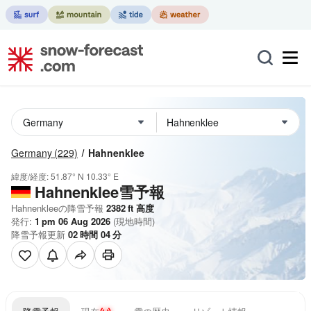
Germany
(229)
Hahnenklee
緯度/経度:
51.87° N
10.33° E
Hahnenklee雪予報
Hahnenkleeの降雪予報
2382
ft
高度
発行:
1 pm 06 Aug 2026
(現地時間)
降雪予報更新
02
時間
04
分