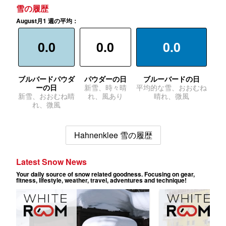
雪の履歴
August月1 週の平均：
0.0
0.0
0.0
ブルバードパウダ
パウダーの日
ブルーバードの日
ーの日
新雪、時々晴
平均的な雪、おおむね
新雪、おおむね晴
れ、風あり
晴れ、微風
れ、微風
Hahnenklee 雪の履歴