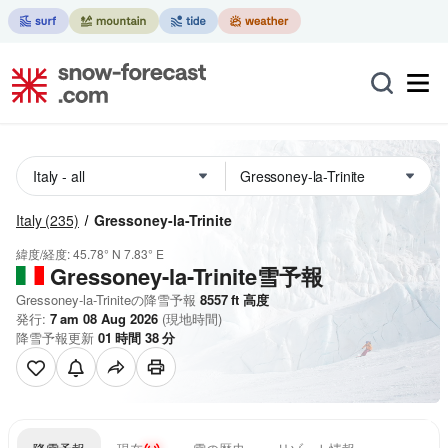
Italy
(235)
Gressoney-la-Trinite
緯度/経度:
45.78° N
7.83° E
Gressoney-la-Trinite雪予報
Gressoney-la-Triniteの降雪予報
8557
ft
高度
発行:
7 am 08 Aug 2026
(現地時間)
降雪予報更新
01
時間
38
分