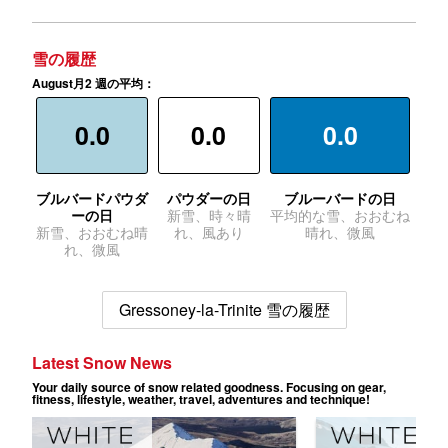
雪の履歴
August月2 週の平均：
0.0
0.0
0.0
ブルバードパウダ
パウダーの日
ブルーバードの日
ーの日
新雪、時々晴
平均的な雪、おおむね
新雪、おおむね晴
れ、風あり
晴れ、微風
れ、微風
Gressoney-la-Trinite 雪の履歴