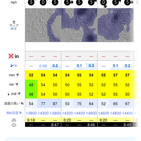
mph
5
0
5
5
5
5
0
5
5
0
雪
マップ
続き
in
—
—
—
—
—
—
—
—
—
0.2
0.1
0.3
0.1
0.2
—
0.08
—
—
in
52
54
54
54
55
54
55
57
57
5
max
°
F
48
54
50
50
55
52
52
55
52
5
min
°
F
48
54
50
50
55
52
52
55
50
5
chill
°
F
54
77
87
53
75
64
52
65
67
5
湿度の高い
%
13800
14300
13800
14300
14400
14600
14600
14800
14400
144
凍結高度
ft
6:18
—
—
6:20
—
—
6:20
—
—
6:
—
—
8:47
—
—
8:46
—
—
8:45