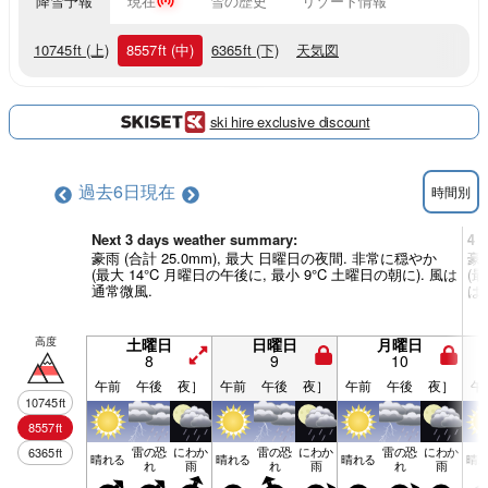
降雪予報
現在
雪の歴史
リゾート情報
10745
ft
(上)
8557
ft
(中)
6365
ft
(下)
天気図
ski hire exclusive discount
過去6日
現在
時間別
Next 3 days weather summary:
4 
豪雨 (合計 25.0mm), 最大 日曜日の夜間. 非常に穏やか
豪
(最大 14°C 月曜日の午後に, 最小 9°C 土曜日の朝に). 風は
(最
通常微風.
は
高度
土曜日
日曜日
月曜日
8
9
10
午前
午後
夜］
午前
午後
夜］
午前
午後
夜］
午
10745
ft
8557
ft
雷の恐
にわか
雷の恐
にわか
雷の恐
にわか
6365
ft
晴れる
晴れる
晴れる
晴
れ
雨
れ
雨
れ
雨